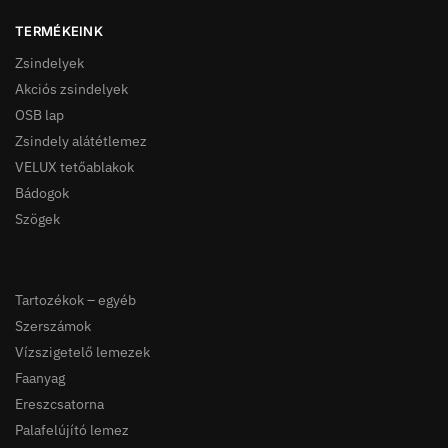
TERMÉKEINK
Zsindelyek
Akciós zsindelyek
OSB lap
Zsindely alátétlemez
VELUX tetőablakok
Bádogok
Szögek
Tartozékok – egyéb
Szerszámok
Vízszigetelő lemezek
Faanyag
Ereszcsatorna
Palafelújító lemez