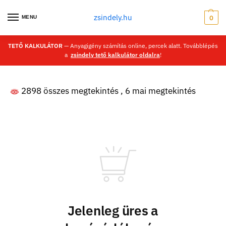
zsindely.hu
MENU
0
TETŐ KALKULÁTOR
— Anyagigény számítás online, percek alatt. Továbblépés
a
zsindely tető kalkulátor oldalra
!
2898 összes megtekintés
, 6 mai megtekintés
Jelenleg üres a