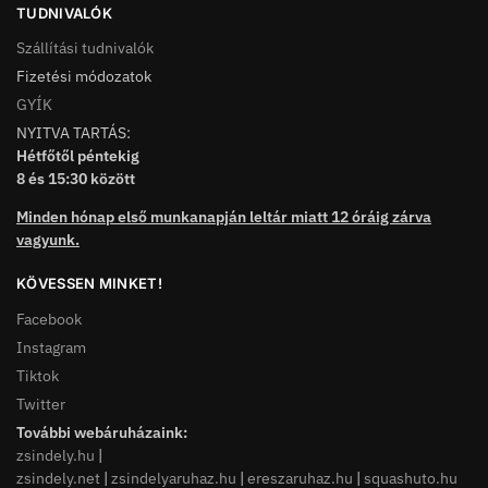
TUDNIVALÓK
Szállítási tudnivalók
Fizetési módozatok
GYÍK
NYITVA TARTÁS:
Hétfőtől péntekig
8 és 15:30 között
Minden hónap első munkanapján leltár miatt 12 óráig zárva
vagyunk.
KÖVESSEN MINKET!
Facebook
Instagram
Tiktok
Twitter
További webáruházaink:
zsindely.hu
|
zsindely.net
|
zsindelyaruhaz.hu
|
ereszaruhaz.hu
|
squashuto.hu