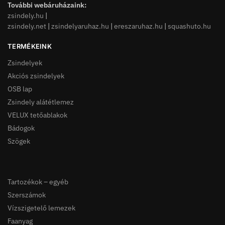
További webáruházaink:
zsindely.hu
|
zsindely.net
|
zsindelyaruhaz.hu
|
ereszaruhaz.hu
|
squashuto.hu
TERMÉKEINK
Zsindelyek
Akciós zsindelyek
OSB lap
Zsindely alátétlemez
VELUX tetőablakok
Bádogok
Szögek
Tartozékok – egyéb
Szerszámok
Vízszigetelő lemezek
Faanyag