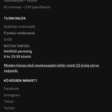
Vélemények – rólunk
AI sitemap – LLM specifikáció
TUDNIVALÓK
Szállítási tudnivalók
Fizetési módozatok
GYÍK
NYITVA TARTÁS:
Hétfőtől péntekig
8 és 15:30 között
Minden hónap első munkanapján leltár miatt 12 óráig zárva
vagyunk.
KÖVESSEN MINKET!
Facebook
Instagram
Tiktok
Twitter