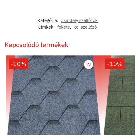
Kategória:
Zsindely szellőzők
Címkék:
fekete
,
iko
,
szellőző
Kapcsolódó termékek
-10%
-10%