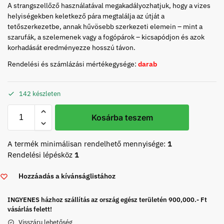
A strangszellőző használatával megakadályozhatjuk, hogy a vizes
helyiségekben keletkező pára megtalálja az útját a
tetőszerkezetbe, annak hűvösebb szerkezeti elemein – mint a
szarufák, a szelemenek vagy a fogópárok – kicsapódjon és azok
korhadását eredményezze hosszú távon.
Rendelési és számlázási mértékegysége:
darab
142 készleten
Kosárba teszem
A termék minimálisan rendelhető mennyisége:
1
Rendelési lépésköz
1
Hozzáadás a kívánságlistához
INGYENES házhoz szállítás az ország egész területén 900,000.- Ft
vásárlás felett!
Visszáru lehetőség