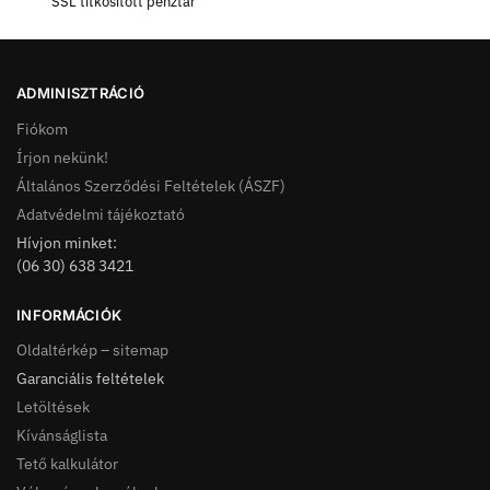
SSL titkosított pénztár
ADMINISZTRÁCIÓ
Fiókom
Írjon nekünk!
Általános Szerződési Feltételek (ÁSZF)
Adatvédelmi tájékoztató
Hívjon minket:
(06 30) 638 3421
INFORMÁCIÓK
Oldaltérkép – sitemap
Garanciális feltételek
Letöltések
Kívánságlista
Tető kalkulátor