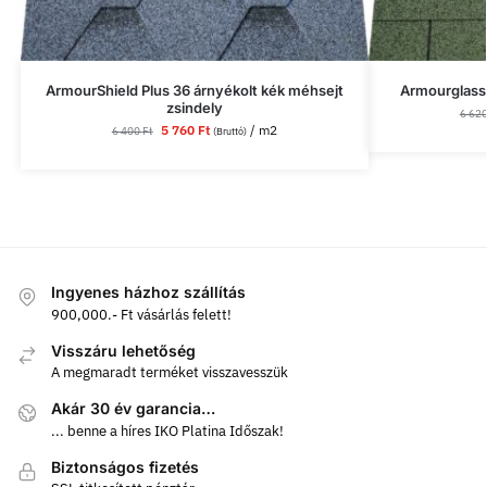
ArmourShield Plus 36 árnyékolt kék méhsejt
Armourglass 
zsindely
6 62
5 760
Ft
/ m2
6 400
Ft
(Bruttó)
Ingyenes házhoz szállítás
900,000.- Ft vásárlás felett!
Visszáru lehetőség
A megmaradt terméket visszavesszük
Akár 30 év garancia…
... benne a híres IKO Platina Időszak!
Biztonságos fizetés