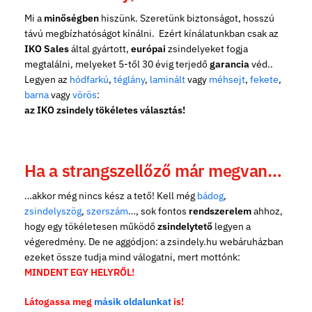
Mi a
minőségben
hiszünk. Szeretünk biztonságot, hosszú
távú megbízhatóságot kínálni. Ezért kínálatunkban csak az
IKO Sales
által gyártott,
európai
zsindelyeket fogja
megtalálni, melyeket 5-től 30 évig terjedő
garancia
véd..
Legyen az
hódfarkú
,
téglány
,
laminált
vagy
méhsejt
,
fekete
,
barna
vagy
vörös
:
az IKO zsindely tökéletes választás!
Ha a strangszellőző már megvan…
…akkor még nincs kész a tető! Kell még
bádog
,
zsindelyszög
,
szerszám
…, sok fontos
rendszerelem
ahhoz,
hogy egy tökéletesen működő
zsindelytető
legyen a
végeredmény. De ne aggódjon: a zsindely.hu webáruházban
ezeket össze tudja mind válogatni, mert mottónk:
MINDENT EGY HELYRŐL!
Látogassa meg
másik oldalunkat
is!