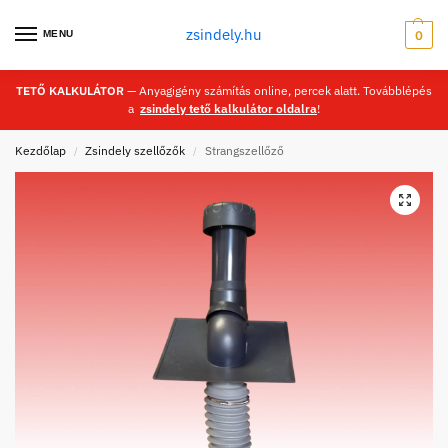
zsindely.hu
MENU
0
TETŐ KALKULÁTOR
— Anyagigény számítás online, percek alatt. Továbblépés
a
zsindely tető kalkulátor oldalra
!
Kezdőlap
Zsindely szellőzők
Strangszellőző
/
/