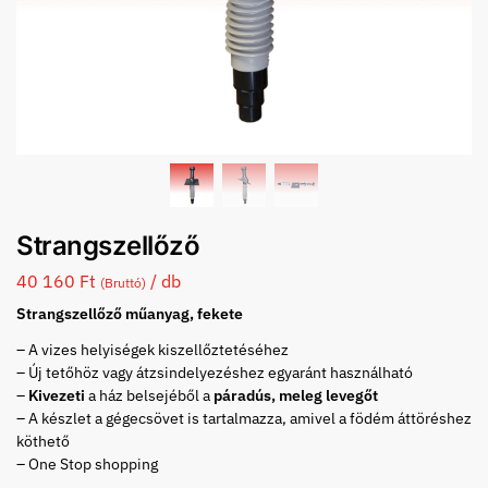
Strangszellőző
40 160
Ft
/ db
(Bruttó)
Strangszellőző műanyag, fekete
– A vizes helyiségek kiszellőztetéséhez
– Új tetőhöz vagy átzsindelyezéshez egyaránt használható
–
Kivezeti
a ház belsejéből a
páradús, meleg levegőt
– A készlet a gégecsövet is tartalmazza, amivel a födém áttöréshez
köthető
– One Stop shopping