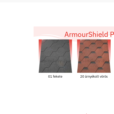
ArmourShield P
01 fekete
20 árnyékolt vörös