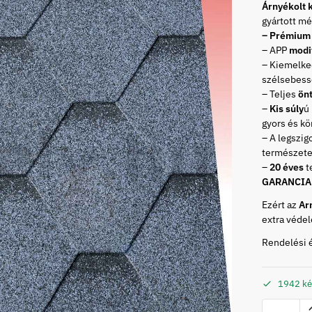
Árnyékolt 
gyártott m
– Prémium 
– APP
modi
– Kiemelk
szélsebess
– Teljes
ön
–
Kis súly
ú
gyors és k
– A legszig
természete
–
20 éves
t
GARANCIA
Ezért az
Ar
extra védel
Rendelési 
1942 ké