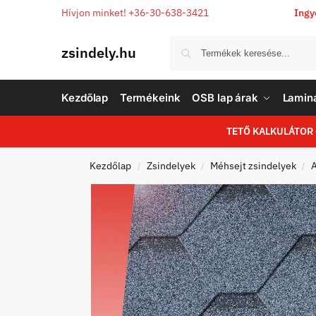
Hívjon minket! +36-30-638-3421
Ingy
zsindely.hu
Kezdőlap
Termékeink
OSB lap árak
Laminá
TETŐ KALKULÁTOR
Kezdőlap
Zsindelyek
Méhsejt zsindelyek
A
/
/
/