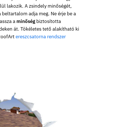
lül lakozik. A zsindely minőségét,
a beltartalom adja meg. Ne érje be a
lassza a
minőség
biztosította
eken át. Tökéletes tető alakítható ki
RoofArt
ereszcsatorna rendszer