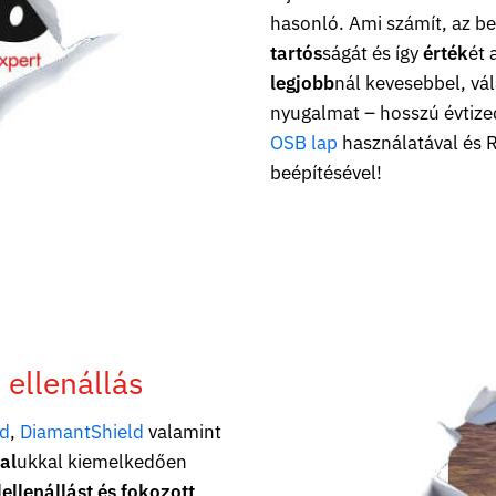
hasonló. Ami számít, az be
tartós
ságát és így
érték
ét 
legjobb
nál kevesebbel, vá
nyugalmat – hosszú évtized
OSB lap
használatával és 
beépítésével!
 ellenállás
d
,
DiamantShield
valamint
al
ukkal kiemelkedően
ellenállást és fokozott