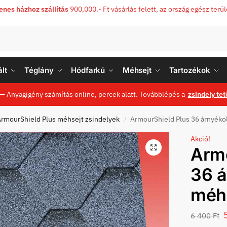
enes házhoz szállítás
900,000.- Ft vásárlás felett, az ország egész terü
lt
Téglány
Hódfarkú
Méhsejt
Tartozékok
— Anyagigény számítás online, percek alatt. Továbblépés a
zsindely tet
rmourShield Plus méhsejt zsindelyek
ArmourShield Plus 36 árnyékol
/
Akció!
Armo
36 á
méhs
6 400
Ft