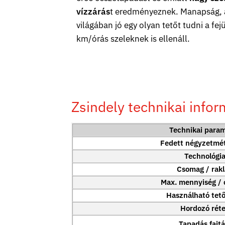
vízzárás
t eredményeznek. Manapság, a
világában jó egy olyan tetőt tudni a fej
km/órás szeleknek is ellenáll.
Zsindely technikai infor
Technikai para
Fedett négyzetmét
Technológi
Csomag / rak
Max. mennyiség /
Használható tető
Hordozó rét
Tapadás fajtá