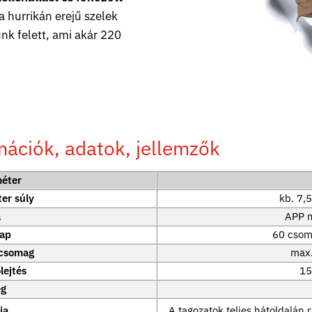
 hurrikán erejű szelek
ünk felett, ami akár 220
mációk, adatok, jellemzők
méter
er súly
kb. 7,5
a
APP m
lap
60 csom
 csomag
max.
lejtés
15
eg
ja
A tagozatok teljes hátoldalán 