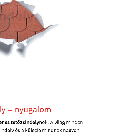
ly = nyugalom
enes tetőzsindely
nek. A világ minden
sindely és a külseje mindnek nagyon