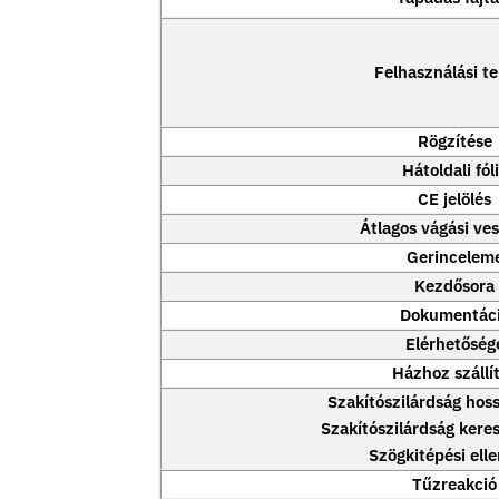
Felhasználási te
Rögzítése
Hátoldali fól
CE jelölés
Átlagos vágási ve
Gerincelem
Kezdősora
Dokumentác
Elérhetőség
Házhoz szállí
Szakítószilárdság hos
Szakítószilárdság kere
Szögkitépési elle
Tűzreakció