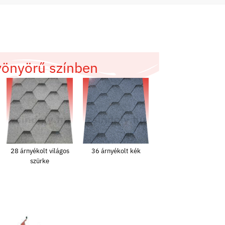
yönyörű színben
28 árnyékolt világos
36 árnyékolt kék
szürke