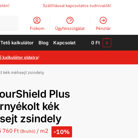
letén!
Szállítással kapcsolatos tudnivalók!
Keresés
Fiókom
Ügyfélszolgálat
Pénztár
Tető kalkulátor
Blog
Kapcsolat
0
Ft
0
ő kalkulátor oldalra
!
t kék méhsejt zsindely
urShield Plus
rnyékolt kék
ejt zsindely
5 760
Ft
/ m2
-10%
(Bruttó)