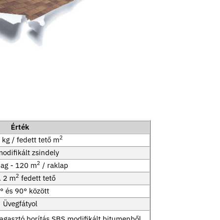
Érték
2
 kg / fedett tető m
odifikált zsindely
2
ag - 120 m
/ raklap
2
 2 m
fedett tető
° és 90° között
Üvegfátyol
ragasztó borítás SBS modifikált bitumenből