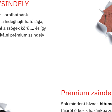
ZSINDELY
n sorolhatnánk…
 a hideghajlíthatósága,
l a szögek körül… és így
ikálni prémium zsindely
Prémium zsinde
Sok mindent hívnak
bitum
tájáról érkezik hazánkba z