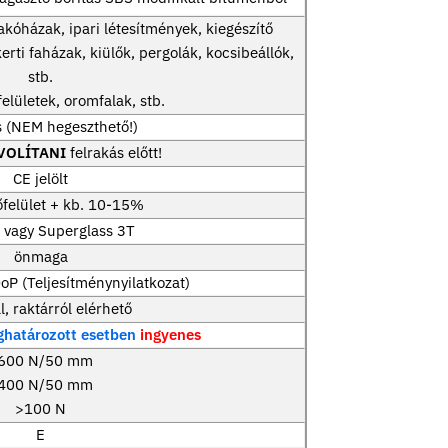
akóházak, ipari létesítmények, kiegészítő
kerti faházak, kiülők, pergolák, kocsibeállók,
stb.
elületek, oromfalak, stb.
s (NEM hegeszthető!)
ÁVOLÍTANI
felrakás előtt!
CE jelölt
őfelület + kb. 10-15%
vagy Superglass 3T
önmaga
oP (Teljesítménynyilatkozat)
, raktárról elérhető
határozott esetben
ingyenes
600 N/50 mm
400 N/50 mm
>100 N
E