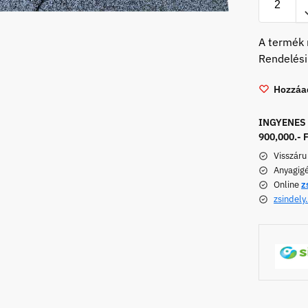
A termék 
Rendelési
Hozzáad
INGYENES h
900,000.- F
Visszáru
Anyagig
Online
z
zsindely