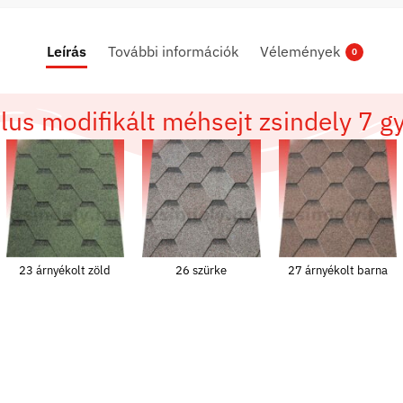
Leírás
További információk
Vélemények
0
lus modifikált méhsejt zsindely 7 g
23 árnyékolt zöld
26 szürke
27 árnyékolt barna