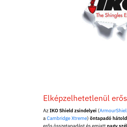
Elképzelhetetlenül erős
Az
IKO Shield zsindelyei
(
ArmourShiel
a
Cambridge Xtreme
)
öntapadó hátold
erős összetapadást és emiatt
nagy szél