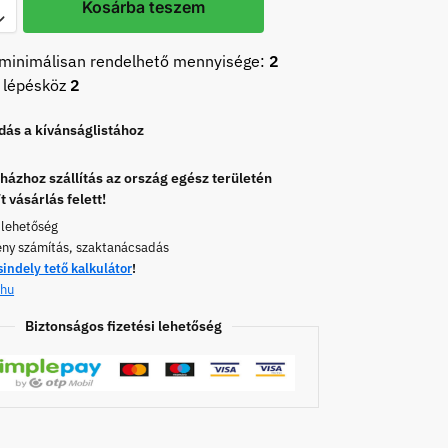
Kosárba teszem
minimálisan rendelhető mennyisége:
2
 lépésköz
2
ás a kívánságlistához
ázhoz szállítás az ország egész területén
t vásárlás felett!
 lehetőség
ény számítás, szaktanácsadás
sindely tető kalkulátor
!
.hu
Biztonságos fizetési lehetőség