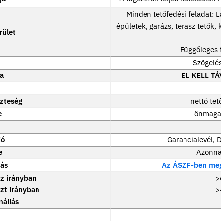
Minden tetőfedési feladat: L
épületek, garázs, terasz tetők, 
rület
Függőleges f
Szögelé
ia
EL KELL T
szteség
nettó tet
e
önmaga 
ió
Garancialevél, D
e
Azonnal
tás
Az ÁSZF-ben meg
sz irányban
>
szt irányban
>
nállás