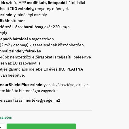
kék
színű, APP
modifikált, öntapadó
hátoldallal
éhsejt
IKO zsindely,
rengeteg előnnyel:
zsindely
minőségi osztály
fikált
bitumen
edő
szél- és viharállóság
akár 220 km/h
égig
tapadó hátoldal
a tagozatokon
 (2 m2 / csomag) kiszerelésének köszönhetően
önnyű
zsindely felrakás
orúbb nemzetközi előírásokat is teljesíti, beleértve
sen az EU szabványt is
eljes garanciális idejébe 10 éves
IKO PLATINA
van beépítve.
mourShield Plus zsindely
azok választása, akik az
em kínálta biztonságra vágynak.
és számlázási mértékegysége:
m2
szleten