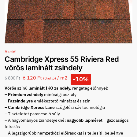
Akció!
Cambridge Xpress 55 Riviera Red
vörös laminált zsindely
6 120
Ft
/ m2
-10%
6 800
Ft
(Bruttó)
Vörös
színű
laminált IKO zsindely,
rengeteg előnnyel:
– Prémium zsindely
minőségi osztály
–
Fazsindelyre
emlékeztető mintázat és szín
–
Cambridge Xpress Lane
szögelési sáv technológia
– Tiszteletet parancsoló súly
– A hagyományos zsindelyeknél
nagyobb lapméret
= gazdaságos
felrakás
– A legszigorúbb nemzetközi előírásokat is teljesíti, beleértve