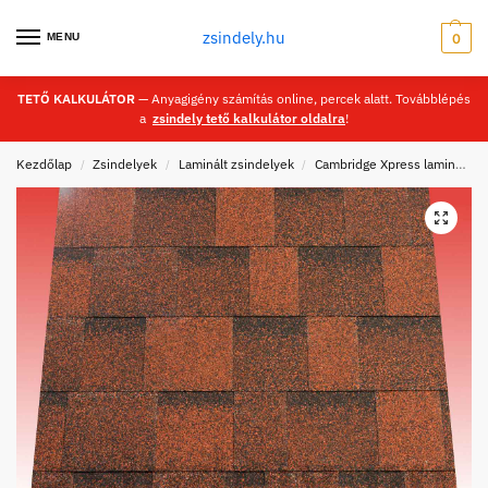
zsindely.hu
MENU
0
TETŐ KALKULÁTOR
— Anyagigény számítás online, percek alatt. Továbblépés
a
zsindely tető kalkulátor oldalra
!
Kezdőlap
Zsindelyek
Laminált zsindelyek
Cambridge Xpress laminált zsindelyek
/
/
/