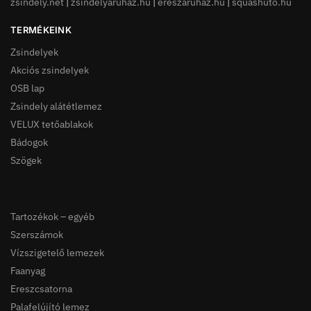
zsindely.net
|
zsindelyaruhaz.hu
|
ereszaruhaz.hu
|
squashuto.hu
TERMÉKEINK
Zsindelyek
Akciós zsindelyek
OSB lap
Zsindely alátétlemez
VELUX tetőablakok
Bádogok
Szögek
Tartozékok – egyéb
Szerszámok
Vízszigetelő lemezek
Faanyag
Ereszcsatorna
Palafelújító lemez