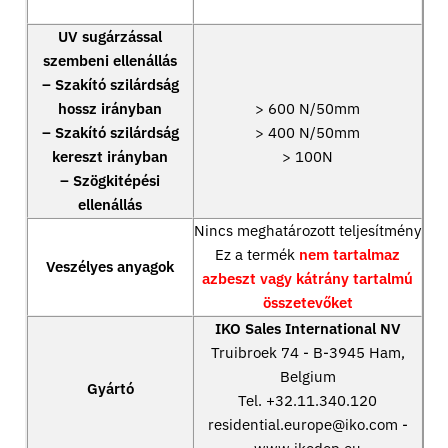
UV sugárzással
szembeni ellenállás
– Szakító szilárdság
hossz irányban
> 600 N/50mm
– Szakító szilárdság
> 400 N/50mm
kereszt irányban
> 100N
– Szögkitépési
ellenállás
Nincs meghatározott teljesítmény
Ez a termék
nem tartalmaz
Veszélyes anyagok
azbeszt vagy kátrány tartalmú
összetevőket
IKO Sales International NV
Truibroek 74 - B-3945 Ham,
Belgium
Gyártó
Tel. +32.11.340.120
residential.europe@iko.com -