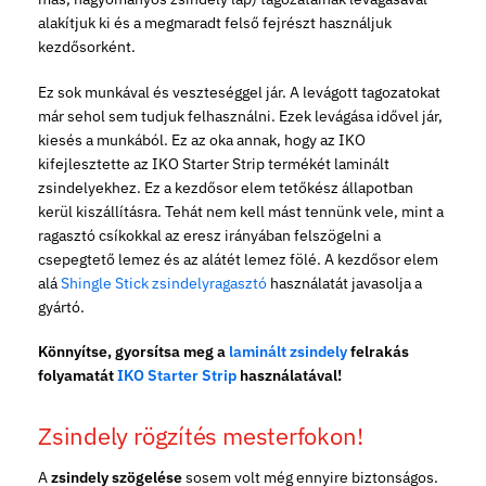
alakítjuk ki és a megmaradt felső fejrészt használjuk
kezdősorként.
Ez sok munkával és veszteséggel jár. A levágott tagozatokat
már sehol sem tudjuk felhasználni. Ezek levágása idővel jár,
kiesés a munkából. Ez az oka annak, hogy az IKO
kifejlesztette az IKO Starter Strip termékét laminált
zsindelyekhez. Ez a kezdősor elem tetőkész állapotban
kerül kiszállításra. Tehát nem kell mást tennünk vele, mint a
ragasztó csíkokkal az eresz irányában felszögelni a
csepegtető lemez és az alátét lemez fölé. A kezdősor elem
alá
Shingle Stick zsindelyragasztó
használatát javasolja a
gyártó.
Könnyítse, gyorsítsa meg a
laminált zsindely
felrakás
folyamatát
IKO Starter Strip
használatával!
Zsindely rögzítés mesterfokon!
A
zsindely szögelése
sosem volt még ennyire biztonságos.