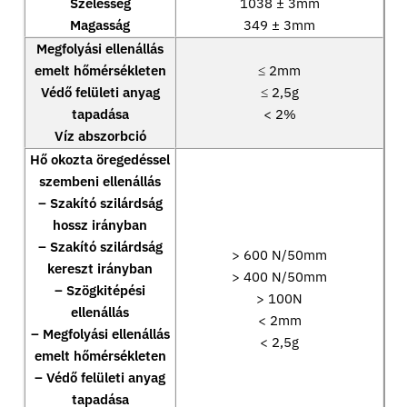
Szélesség
1038 ± 3mm
Magasság
349 ± 3mm
Megfolyási ellenállás
emelt hőmérsékleten
≤ 2mm
Védő felületi anyag
≤ 2,5g
tapadása
< 2%
Víz abszorbció
Hő okozta öregedéssel
szembeni ellenállás
– Szakító szilárdság
hossz irányban
– Szakító szilárdság
> 600 N/50mm
kereszt irányban
> 400 N/50mm
– Szögkitépési
> 100N
ellenállás
< 2mm
– Megfolyási ellenállás
< 2,5g
emelt hőmérsékleten
– Védő felületi anyag
tapadása