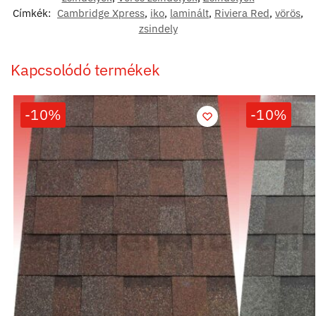
Címkék:
Cambridge Xpress
,
iko
,
laminált
,
Riviera Red
,
vörös
,
zsindely
Kapcsolódó termékek
-10%
-10%