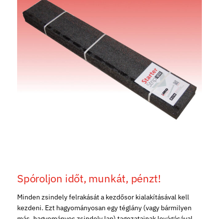
Spóroljon időt, munkát, pénzt!
Minden zsindely felrakását a kezdősor kialakításával kell
kezdeni. Ezt hagyományosan egy téglány (vagy bármilyen
más, hagyományos zsindely lap) tagozatainak levágásával