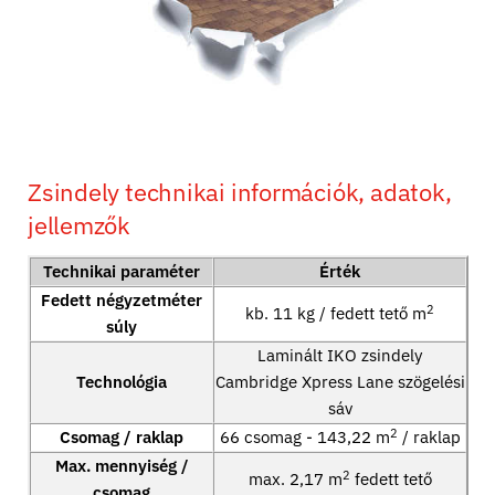
Zsindely technikai információk, adatok,
jellemzők
Technikai paraméter
Érték
Fedett négyzetméter
2
kb. 11 kg / fedett tető m
súly
Laminált IKO zsindely
Technológia
Cambridge Xpress Lane szögelési
sáv
2
Csomag / raklap
66 csomag - 143,22 m
/ raklap
Max. mennyiség /
2
max. 2,17 m
fedett tető
csomag