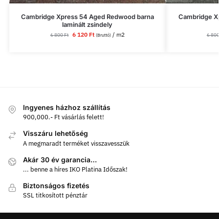
Cambridge Xpress 54 Aged Redwood barna
Cambridge Xp
laminált zsindely
6 120
Ft
/ m2
6 800
Ft
6 80
(Bruttó)
Ingyenes házhoz szállítás
900,000.- Ft vásárlás felett!
Visszáru lehetőség
A megmaradt terméket visszavesszük
Akár 30 év garancia…
... benne a híres IKO Platina Időszak!
Biztonságos fizetés
SSL titkosított pénztár