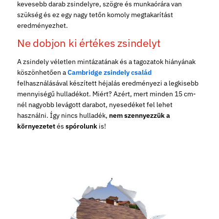
kevesebb darab zsindelyre, szögre és munkaórára van
szükség és ez egy nagy tetőn komoly megtakarítást
eredményezhet.
Ne dobjon ki értékes zsindelyt
A zsindely véletlen mintázatának és a tagozatok hiányának
köszönhetően a
Cambridge zsindely család
felhasználásával készített héjalás eredményezi a legkisebb
mennyiségű hulladékot. Miért? Azért, mert minden 15 cm-
nél nagyobb levágott darabot, nyesedéket fel lehet
használni. Így nincs hulladék,
nem szennyezzük a
környezetet
és
spórolunk
is!