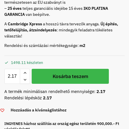
természetesen az EU szabványt is
–
25 éves
teljes garanciális idejébe 15 éves
IKO PLATINA
GARANCIA
van beépítve.
A
Cambridge Xpress
a hosszú távra tervezők anyaga.
Új építés,
tetőfelújítás, átzsindelyezés
: mindegyik feladatra tökéletes
választás!
Rendelési és számlázási mértékegysége:
m2
1498.11 készleten
Kosárba teszem
A termék minimálisan rendelhető mennyisége:
2.17
Rendelési lépésköz
2.17
Hozzáadás a kívánságlistához
INGYENES házhoz szállítás az ország egész területén 900,000.- Ft