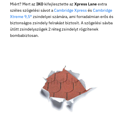
Miért? Mert az
IKO
kifejlesztette az
Xpress Lane
extra
széles szögelési sávot a
Cambridge Xpress
és
Cambridge
Xtreme 9,5°
zsindelyei számára, ami forradalmian erős és
biztonságos zsindely felrakást biztosít. A szögelési sávba
ütött zsindelyszögek 2 réteg zsindelyt rögzítenek
bombabiztosan.