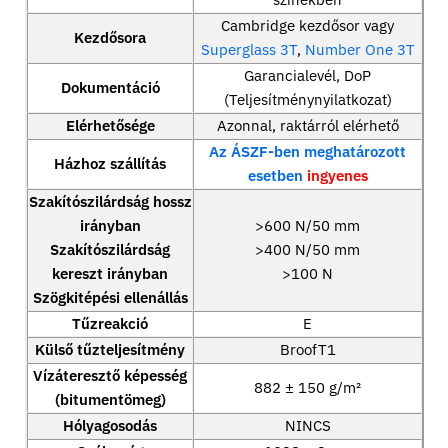
Cambridge kezdősor vagy
Kezdősora
Superglass 3T
,
Number One 3T
Garancialevél, DoP
Dokumentáció
(Teljesítménynyilatkozat)
Elérhetősége
Azonnal, raktárról elérhető
Az ÁSZF-ben meghatározott
Házhoz szállítás
esetben
ingyenes
Szakítószilárdság hossz
irányban
>600 N/50 mm
Szakítószilárdság
>400 N/50 mm
kereszt irányban
>100 N
Szögkitépési ellenállás
Tűzreakció
E
Külső tűzteljesítmény
BroofT1
Vízáteresztő képesség
882 ± 150 g/m²
(bitumentömeg)
Hólyagosodás
NINCS