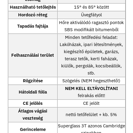
Használható tetőlejtés
15° és 85° között
Hordozó réteg
Üvegfátyol
Hőre aktiválódó ragasztó pontok
Tapadás fajtája
SBS modifikált bitumenből
Minden tetőfedési feladat:
Lakóházak, ipari létesítmények,
kiegészítő épületek, garázs,
Felhasználási terület
terasz tetők, kerti faházak,
kiülők, pergolák, kocsibeállók,
stb.
Rögzítése
Szögelés (NEM hegeszthető!)
NEM KELL ELTÁVOLÍTANI
Hátoldali fólia
felrakás előtt!
CE jelölés
CE jelölt
Átlagos vágási
nettó tetőfelület + kb. 5%
veszteség
Superglass 3T azonos Cambridge
Gerinceleme
szinekben