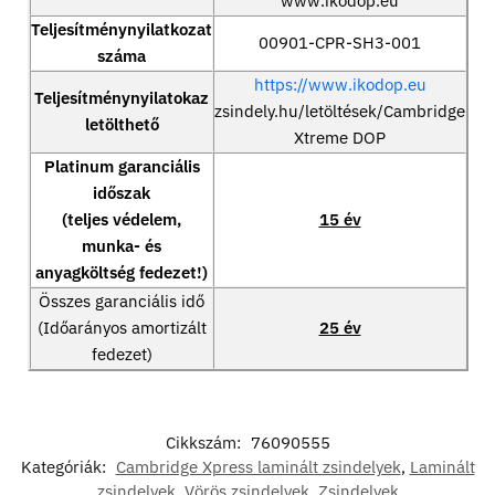
www.ikodop.eu
Teljesítménynyilatkozat
00901-CPR-SH3-001
száma
https://www.ikodop.eu
Teljesítménynyilatokaz
zsindely.hu/letöltések/Cambridge
letölthető
Xtreme DOP
Platinum garanciális
időszak
(teljes védelem,
15 év
munka- és
anyagköltség fedezet!)
Összes garanciális idő
(Időarányos amortizált
25 év
fedezet)
Cikkszám:
76090555
Kategóriák:
Cambridge Xpress laminált zsindelyek
,
Laminált
zsindelyek
,
Vörös zsindelyek
,
Zsindelyek