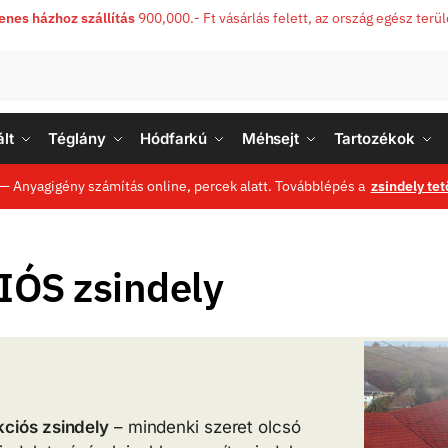
enes házhoz szállítás
900,000.- Ft vásárlás felett, az ország egész terü
lt
Téglány
Hódfarkú
Méhsejt
Tartozékok
— Anyagigény számítás online, percek alatt. Továbblépés a
zsindely tet
IÓS zsindely
kciós zsindely
– mindenki szeret olcsó