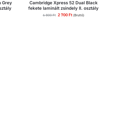
n Grey
Cambridge Xpress 52 Dual Black
sztály
fekete laminált zsindely II. osztály
2 700
Ft
6 800
Ft
(Bruttó)