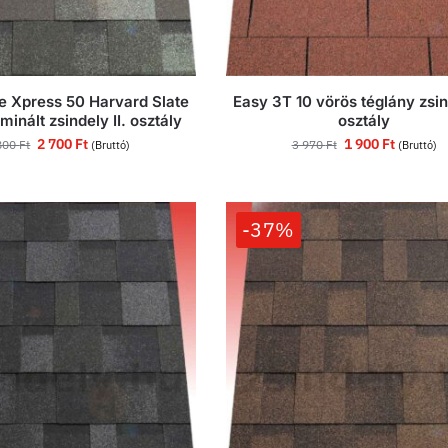
 Xpress 50 Harvard Slate
Easy 3T 10 vörös téglány zsind
minált zsindely II. osztály
osztály
2 700
Ft
1 900
Ft
800
Ft
3 970
Ft
(Bruttó)
(Bruttó)
-37%