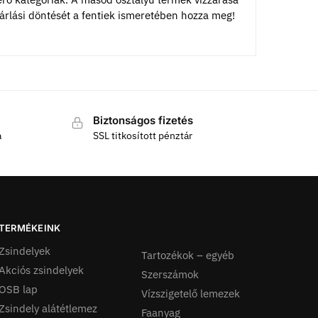
ásárlási döntését a fentiek ismeretében hozza meg!
Biztonságos fizetés
a
SSL titkosított pénztár
TERMÉKEINK
Zsindelyek
Tartozékok – egyéb
Akciós zsindelyek
Szerszámok
OSB lap
Vízszigetelő lemezek
Zsindely alátétlemez
Faanyag