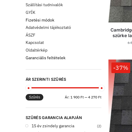
Szállítási tudnivalók
GYÍK
Fizetési módok
Adatvédelmi tájékoztató
Cambridge
ÁSZF
szürke la
Kapcsolat
6 
Oldaltérkép
Garanciális feltételek
-37%
ÁR SZERINTI SZŰRÉS
Ár:
1 900 Ft
—
4 270 Ft
Szűrés
SZŰRÉS GARANCIA ALAPJÁN
15 év zsindely garancia
(2)