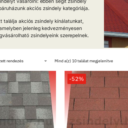
indelyt vásárolni: ebben segít zsindely
áruházunk akciós zsindely kategóriája.
tt találja akciós zsindely kínálatunkat,
amelyben jelenleg kedvezményesen
vásárolható zsindelyeink szerepelnek.
Mind a(z) 10 találat megjelenítve
-52%