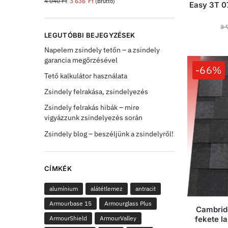
4 040
Ft
3 636
Ft
(Bruttó)
Easy 3T 07
3 
LEGUTÓBBI BEJEGYZÉSEK
Napelem zsindely tetőn – a zsindely
garancia megőrzésével
-66%
Tető kalkulátor használata
Zsindely felrakása, zsindelyezés
Zsindely felrakás hibák – mire
vigyázzunk zsindelyezés során
Zsindely blog – beszéljünk a zsindelyről!
CÍMKÉK
alumínium
alátétlemez
antracit
Armourbase 15
Armourglass Plus
Cambrid
ArmourShield
ArmourValley
fekete la