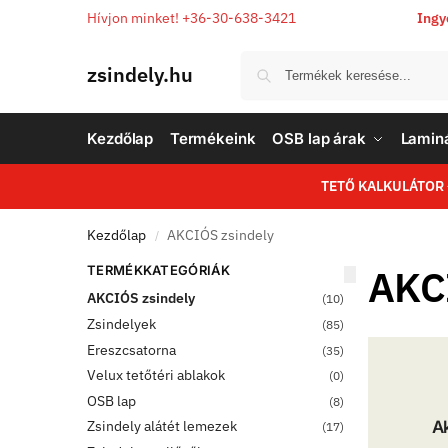
Hívjon minket! +36-30-638-3421
Ingy
zsindely.hu
Kezdőlap
Termékeink
OSB lap árak
Laminá
TETŐ KALKULÁTOR
Kezdőlap
AKCIÓS zsindely
/
AKC
TERMÉKKATEGÓRIÁK
AKCIÓS zsindely
(10)
Zsindelyek
(85)
Ereszcsatorna
(35)
Velux tetőtéri ablakok
(0)
OSB lap
(8)
Zsindely alátét lemezek
A
(17)