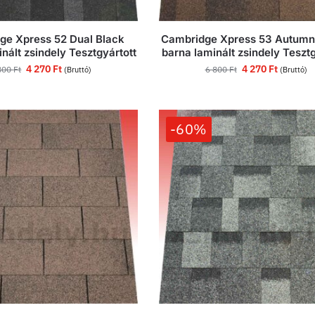
ge Xpress 52 Dual Black
Cambridge Xpress 53 Autum
inált zsindely Tesztgyártott
barna laminált zsindely Tesztg
4 270
Ft
4 270
Ft
800
Ft
6 800
Ft
(Bruttó)
(Bruttó)
-60%