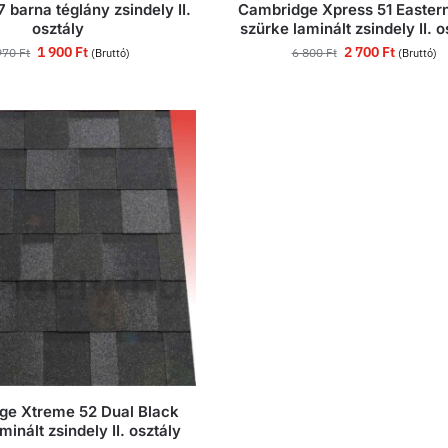
 barna téglány zsindely II.
Cambridge Xpress 51 Easter
osztály
szürke laminált zsindely II. o
1 900
Ft
2 700
Ft
970
Ft
6 800
Ft
(Bruttó)
(Bruttó)
ge Xtreme 52 Dual Black
minált zsindely II. osztály