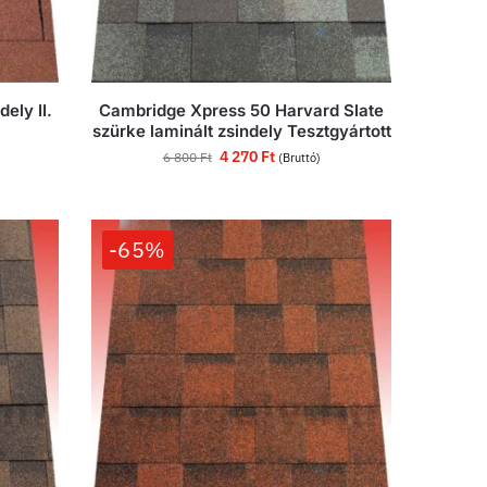
ely II.
Cambridge Xpress 50 Harvard Slate
szürke laminált zsindely Tesztgyártott
4 270
Ft
6 800
Ft
(Bruttó)
-65%