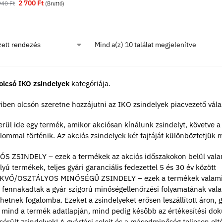
2 700
Ft
940
Ft
(Bruttó)
Mind a(z) 10 találat megjelenítve
 olcsó IKO zsindelyek
kategóriája.
ben olcsón szeretne hozzájutni az IKO zsindelyek piacvezető válas
rül ide egy termék, amikor akciósan kínálunk zsindelyt, követve a
lommal történik. Az akciós zsindelyek két fajtáját különböztetjük 
ÓS ZSINDELY – ezek a termékek az akciós időszakokon belül vala
lyú termékek, teljes gyári garanciális fedezettel 5 és 30 év között
KVŐ/OSZTÁLYOS MINŐSÉGŰ ZSINDELY – ezek a termékek valamilyen
 fennakadtak a gyár szigorú minőségellenőrzési folyamatának vala
hetnek fogalomba. Ezeket a zsindelyeket erősen leszállított áron, 
t mind a termék adatlapján, mind pedig később az értékesítési do
érült zsindelyek! A gyártási selejt és a másodminőség teljesen el