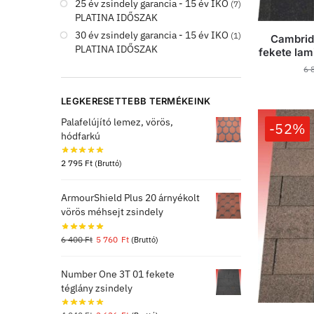
25 év zsindely garancia - 15 év IKO
(7)
PLATINA IDŐSZAK
30 év zsindely garancia - 15 év IKO
(1)
Cambrid
PLATINA IDŐSZAK
fekete lam
6 
LEGKERESETTEBB TERMÉKEINK
Palafelújító lemez, vörös,
-52%
hódfarkú
2 795
Ft
(Bruttó)
ArmourShield Plus 20 árnyékolt
vörös méhsejt zsindely
6 400
Ft
5 760
Ft
(Bruttó)
Number One 3T 01 fekete
téglány zsindely