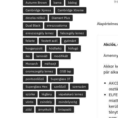
7 
Autumn Brown
barna
bádog
Cambridge Xpress
Cambridge Xtreme
deszka nélkül
Diamant Plus
Dual Black
ereszcsatorna
ereszszegély lemez
falszegély lemez
fekete
festett acél
gyémánt
Akciós,
horganyzott
hódfarkú
hófogó
Amennyi
iko
laminált
modifikált
Monarch
méhsejt
Akkor ke
oromszegély lemez
OSB lap
pár alka
pontszellőző
Superglass 3T
AKCI
Superglass Hex
szellőző
szerszám
osztá
ELFE
szürke
téglány
vápatakaró lemez
miatt
vörös
zsindely
zsindelyszög
kerül
zöld
árnyékolt
öntapadó
tény
nem s