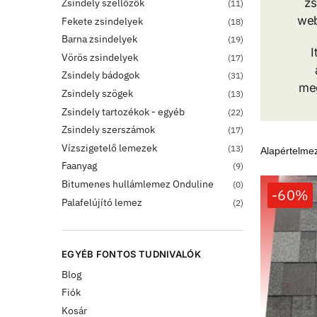
zs
Zsindely szellőzők
(11)
web
Fekete zsindelyek
(18)
Barna zsindelyek
(19)
I
Vörös zsindelyek
(17)
Zsindely bádogok
(31)
meg
Zsindely szögek
(13)
Zsindely tartozékok - egyéb
(22)
Zsindely szerszámok
(17)
Vízszigetelő lemezek
(13)
Faanyag
(9)
Bitumenes hullámlemez Onduline
(0)
-60%
Palafelújító lemez
(2)
EGYÉB FONTOS TUDNIVALÓK
Blog
Fiók
Kosár