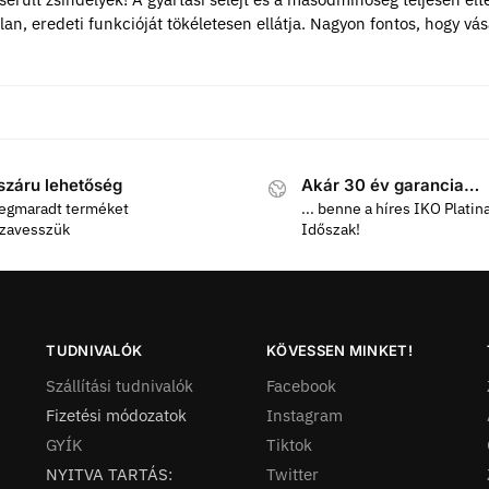
lan, eredeti funkcióját tökéletesen ellátja. Nagyon fontos, hogy v
száru lehetőség
Akár 30 év garancia…
egmaradt terméket
... benne a híres IKO Platin
szavesszük
Időszak!
TUDNIVALÓK
KÖVESSEN MINKET!
Szállítási tudnivalók
Facebook
Fizetési módozatok
Instagram
GYÍK
Tiktok
NYITVA TARTÁS:
Twitter