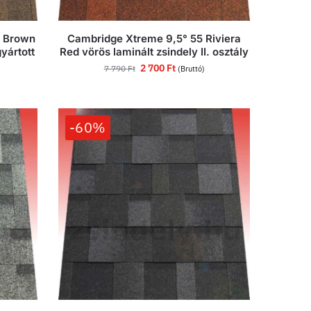
n Brown
Cambridge Xtreme 9,5° 55 Riviera
yártott
Red vörös laminált zsindely II. osztály
2 700
Ft
7 790
Ft
(Bruttó)
-60%