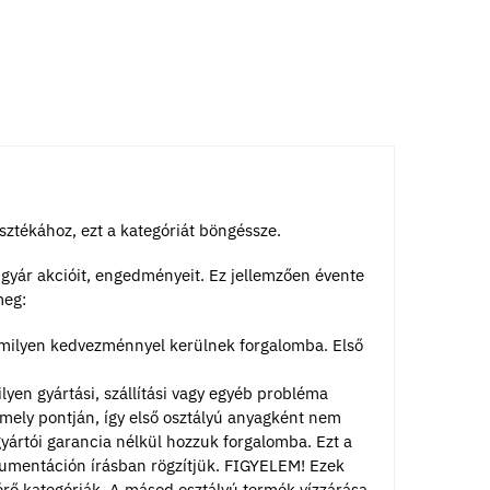
ztékához, ezt a kategóriát böngéssze.
 gyár akcióit, engedményeit. Ez jellemzően évente
meg:
milyen kedvezménnyel kerülnek forgalomba. Első
 gyártási, szállítási vagy egyéb probléma
mely pontján, így első osztályú anyagként nem
gyártói garancia nélkül hozzuk forgalomba. Ezt a
kumentáción írásban rögzítjük. FIGYELEM! Ezek
térő kategóriák. A másod osztályú termék vízzárása