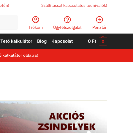
letén!
Szállítással kapcsolatos tudnivalók!
Keresés
Fiókom
Ügyfélszolgálat
Pénztár
Tető kalkulátor
Blog
Kapcsolat
0
Ft
0
ő kalkulátor oldalra
!