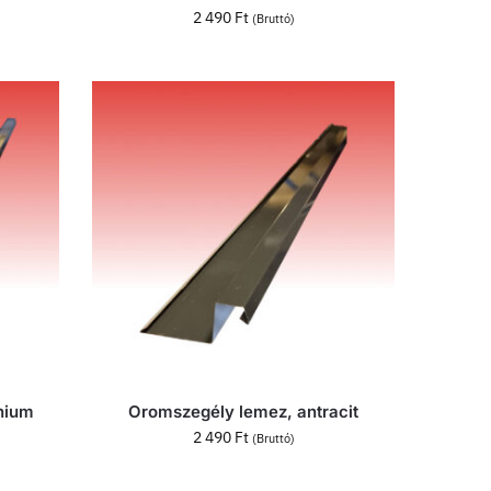
2 490
Ft
(Bruttó)
nium
Oromszegély lemez, antracit
2 490
Ft
(Bruttó)