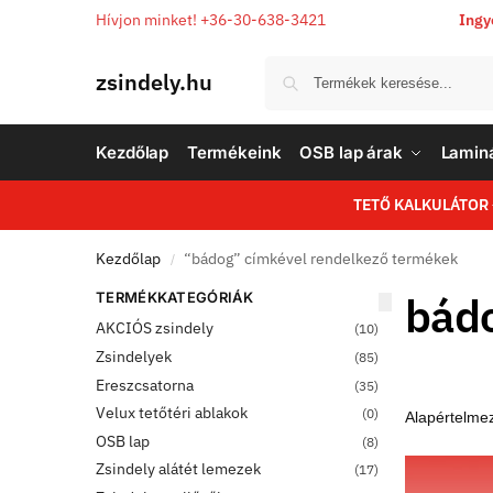
Hívjon minket! +36-30-638-3421
Ingy
zsindely.hu
Kezdőlap
Termékeink
OSB lap árak
Laminá
TETŐ KALKULÁTOR
Kezdőlap
“bádog” címkével rendelkező termékek
/
bád
TERMÉKKATEGÓRIÁK
AKCIÓS zsindely
(10)
Zsindelyek
(85)
Ereszcsatorna
(35)
Velux tetőtéri ablakok
(0)
OSB lap
(8)
Zsindely alátét lemezek
(17)