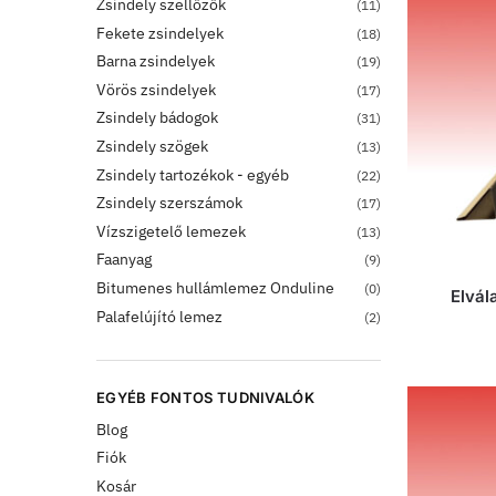
Zsindely szellőzők
(11)
Fekete zsindelyek
(18)
Barna zsindelyek
(19)
Vörös zsindelyek
(17)
Zsindely bádogok
(31)
Zsindely szögek
(13)
Zsindely tartozékok - egyéb
(22)
Zsindely szerszámok
(17)
Vízszigetelő lemezek
(13)
Faanyag
(9)
Bitumenes hullámlemez Onduline
(0)
Elvál
Palafelújító lemez
(2)
EGYÉB FONTOS TUDNIVALÓK
Blog
Fiók
Kosár