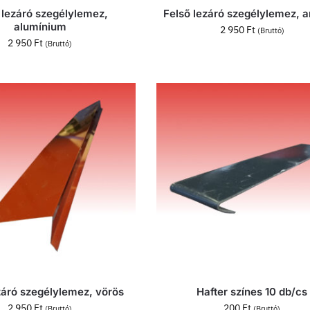
 lezáró szegélylemez,
Felső lezáró szegélylemez, a
alumínium
2 950
Ft
(Bruttó)
2 950
Ft
(Bruttó)
záró szegélylemez, vörös
Hafter színes 10 db/cs
2 950
Ft
200
Ft
(Bruttó)
(Bruttó)