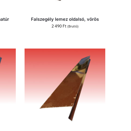
natúr
Falszegély lemez oldalsó, vörös
2 490
Ft
(Bruttó)