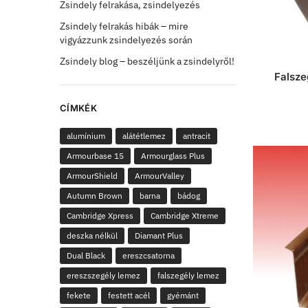
Zsindely felrakása, zsindelyezés
Zsindely felrakás hibák – mire
vigyázzunk zsindelyezés során
Zsindely blog – beszéljünk a zsindelyről!
Falsze
CÍMKÉK
alumínium
alátétlemez
antracit
Armourbase 15
Armourglass Plus
ArmourShield
ArmourValley
Autumn Brown
barna
bádog
Cambridge Xpress
Cambridge Xtreme
deszka nélkül
Diamant Plus
Dual Black
ereszcsatorna
ereszszegély lemez
falszegély lemez
fekete
festett acél
gyémánt