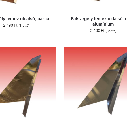
ély lemez oldalsó, barna
Falszegély lemez oldalsó, 
alumínium
2 490
Ft
(Bruttó)
2 400
Ft
(Bruttó)