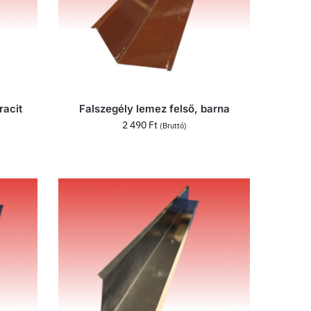
racit
Falszegély lemez felső, barna
2 490
Ft
(Bruttó)