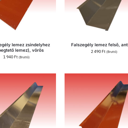
egély lemez zsindelyhez
Falszegély lemez felső, ant
pegtető lemez), vörös
2 490
Ft
(Bruttó)
1 940
Ft
(Bruttó)