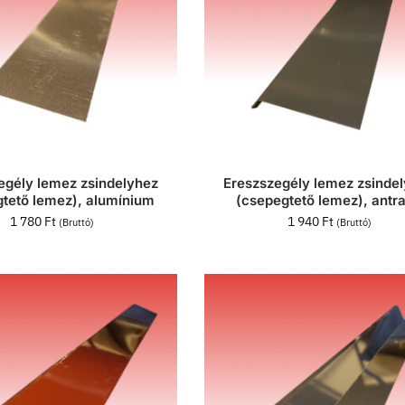
egély lemez zsindelyhez
Ereszszegély lemez zsinde
tető lemez), alumínium
(csepegtető lemez), antra
1 780
Ft
1 940
Ft
(Bruttó)
(Bruttó)