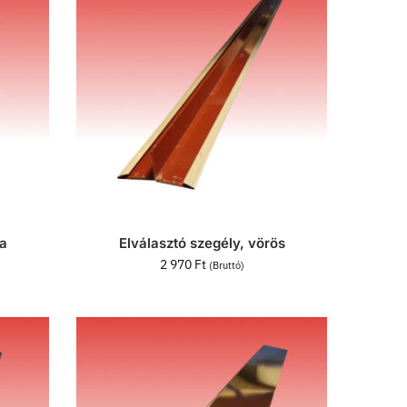
na
Elválasztó szegély, vörös
2 970
Ft
(Bruttó)