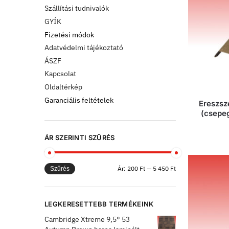
Szállítási tudnivalók
GYÍK
Fizetési módok
Adatvédelmi tájékoztató
ÁSZF
Kapcsolat
Oldaltérkép
Garanciális feltételek
Ereszsz
(csepeg
ÁR SZERINTI SZŰRÉS
Ár:
200 Ft
—
5 450 Ft
Szűrés
LEGKERESETTEBB TERMÉKEINK
Cambridge Xtreme 9,5° 53