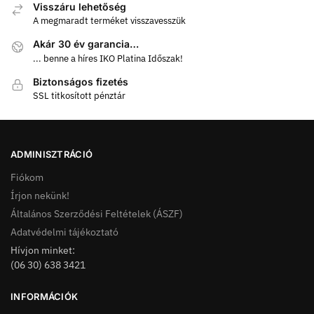
Visszáru lehetőség
A megmaradt terméket visszavesszük
Akár 30 év garancia…
... benne a híres IKO Platina Időszak!
Biztonságos fizetés
SSL titkosított pénztár
ADMINISZTRÁCIÓ
Fiókom
Írjon nekünk!
Általános Szerződési Feltételek (ÁSZF)
Adatvédelmi tájékoztató
Hívjon minket:
(06 30) 638 3421
INFORMÁCIÓK