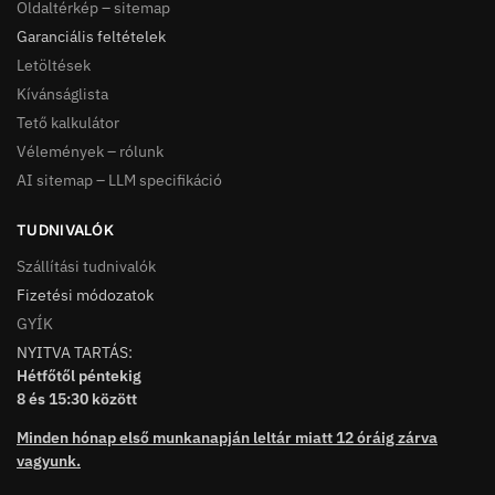
Oldaltérkép – sitemap
Garanciális feltételek
Letöltések
Kívánságlista
Tető kalkulátor
Vélemények – rólunk
AI sitemap – LLM specifikáció
TUDNIVALÓK
Szállítási tudnivalók
Fizetési módozatok
GYÍK
NYITVA TARTÁS:
Hétfőtől péntekig
8 és 15:30 között
Minden hónap első munkanapján leltár miatt 12 óráig zárva
vagyunk.