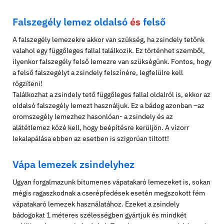
Falszegély lemez oldalsó
és
felső
A falszegély lemezekre akkor van szükség, ha zsindely tetőnk
valahol egy függőleges fallal találkozik. Ez történhet szemből,
ilyenkor falszegély felső lemezre van szükségünk. Fontos, hogy
a felső falszegélyt a zsindely felszínére, legfelülre kell
rögzíteni!
Találkozhat a zsindely tető függőleges fallal oldalról is, ekkor az
oldalsó falszegély lemezt használjuk. Ez a bádog azonban –az
oromszegély lemezhez hasonlóan- a zsindely és az
alátétlemez közé kell, hogy beépítésre kerüljön. A vízorr
lekalapálása ebben az esetben is szigorúan tiltott!
Vápa lemezek zsindelyhez
Ugyan forgalmazunk bitumenes vápatakaró lemezeket is, sokan
mégis ragaszkodnak a cserépfedések esetén megszokott fém
vápatakaró lemezek használatához. Ezeket a zsindely
bádogokat 1 méteres szélességben gyártjuk és mindkét