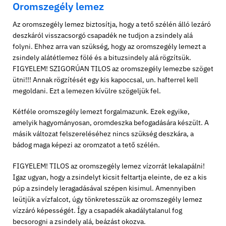
Oromszegély lemez
Az oromszegély lemez biztosítja, hogy a tető szélén álló lezáró
deszkáról visszacsorgó csapadék ne tudjon a zsindely alá
folyni. Ehhez arra van szükség, hogy az oromszegély lemezt a
zsindely alátétlemez fölé és a bituzsindely alá rögzítsük.
FIGYELEM! SZIGORÚAN TILOS az oromszegély lemezbe szöget
ütni!!! Annak rögzítését egy kis kapoccsal, un. hafterrel kell
megoldani. Ezt a lemezen kívülre szögeljük fel.
Kétféle oromszegély lemezt forgalmazunk. Ezek egyike,
amelyik hagyományosan, oromdeszka befogadására készült. A
másik változat felszereléséhez nincs szükség deszkára, a
bádog maga képezi az oromzatot a tető szélén.
FIGYELEM! TILOS az oromszegély lemez vízorrát lekalapálni!
Igaz ugyan, hogy a zsindelyt kicsit feltartja eleinte, de ez a kis
púp a zsindely leragadásával szépen kisimul. Amennyiben
leütjük a vízfalcot, úgy tönkretesszük az oromszegély lemez
vízzáró képességét. Így a csapadék akadálytalanul fog
becsorogni a zsindely alá, beázást okozva.