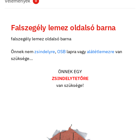
Vélemények
0
Falszegély lemez oldalsó barna
falszegély lemez oldalsó barna
Önnek nem
zsindelyre
,
OSB
lapra vagy
alátétlemezre
van
szüksége…
ÖNNEK EGY
ZSINDELYTETŐRE
van szüksége!