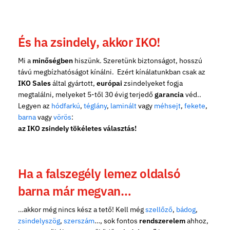
És ha zsindely, akkor IKO!
Mi a
minőségben
hiszünk. Szeretünk biztonságot, hosszú
távú megbízhatóságot kínálni. Ezért kínálatunkban csak az
IKO Sales
által gyártott,
európai
zsindelyeket fogja
megtalálni, melyeket 5-től 30 évig terjedő
garancia
véd..
Legyen az
hódfarkú
,
téglány
,
laminált
vagy
méhsejt
,
fekete
,
barna
vagy
vörös
:
az IKO zsindely tökéletes választás!
Ha a falszegély lemez oldalsó
barna már megvan…
…akkor még nincs kész a tető! Kell még
szellőző
,
bádog
,
zsindelyszög
,
szerszám
…, sok fontos
rendszerelem
ahhoz,