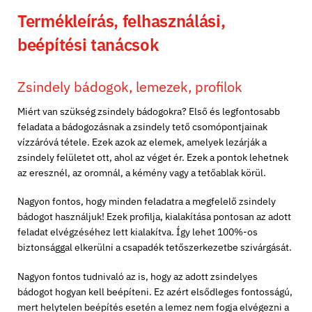
Termékleírás, felhasználási,
beépítési tanácsok
Zsindely bádogok, lemezek, profilok
Miért van szükség zsindely bádogokra? Első és legfontosabb
feladata a bádogozásnak a zsindely tető csomópontjainak
vízzáróvá tétele. Ezek azok az elemek, amelyek lezárják a
zsindely felületet ott, ahol az véget ér. Ezek a pontok lehetnek
az eresznél, az oromnál, a kémény vagy a tetőablak körül.
Nagyon fontos, hogy minden feladatra a megfelelő zsindely
bádogot használjuk! Ezek profilja, kialakítása pontosan az adott
feladat elvégzéséhez lett kialakítva. Így lehet 100%-os
biztonsággal elkerülni a csapadék tetőszerkezetbe szivárgását.
Nagyon fontos tudnivaló az is, hogy az adott zsindelyes
bádogot hogyan kell beépíteni. Ez azért elsődleges fontosságú,
mert helytelen beépítés esetén a lemez nem fogja elvégezni a