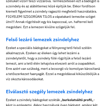
szélüket vízorr teszi vízzáróvá. Természetesen ezt a bádogot is
a zsindely és az alátétlemez közé építjük be. Ekkor fordítson
kiemelt figyelmet a zsindely ragasztó megfelelő használatára.
FIGYELEM! SZIGORÚAN TILOS a vápatakaró lemezbe szöget
ütni!!! Annak rögzítését egy kis kapoccsal, un. hafterrel kell
megoldani. Ezt a lemezen kívülre szögeljük fel.
Felső lezáró lemezek zsindelyhez
Ezeket a speciális bádogokat a félnyereg tető felső szélén
alkalmazzuk. Ezeken az éleken úgy lehet lezárni a
zsindelytetőt, hogy a zsindely fölé rögzítjük a felső lezáró
lemezt, ami a tető élén lehajolva elvezeti arról a csapadékot.
Erre azért van szükség, mert a lecsorgó víz komolyan károsítaná
a tetőszerkezet faanyagát. Ezzel a megoldással kiküszöböljük a
víz okozta károsodásokat.
Elválasztó szegély lemezek zsindelyhez
Ezeket a zsindely bádogokat szokták „
burkolatváltó profil
„-
ként is emlegetni. Akkor használunk ilyen bádogot, amikor két,