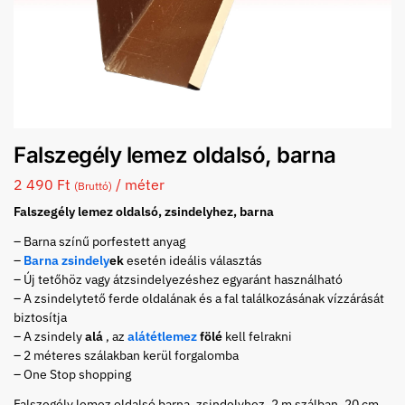
Falszegély lemez oldalsó, barna
2 490
Ft
/ méter
(Bruttó)
Falszegély lemez oldalsó, zsindelyhez, barna
– Barna színű porfestett anyag
–
Barna zsindely
ek
esetén ideális választás
– Új tetőhöz vagy átzsindelyezéshez egyaránt használható
– A zsindelytető ferde oldalának és a fal találkozásának vízzárását
biztosítja
– A zsindely
alá
, az
alátétlemez
fölé
kell felrakni
– 2 méteres szálakban kerül forgalomba
– One Stop shopping
Falszegély lemez oldalsó barna, zsindelyhez, 2 m szálban, 20 cm