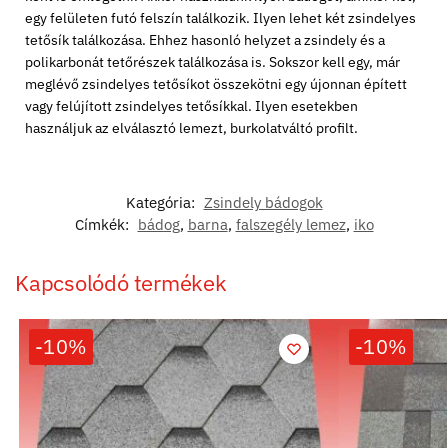
egy felületen futó felszín találkozik. Ilyen lehet két zsindelyes
tetősík találkozása. Ehhez hasonló helyzet a zsindely és a
polikarbonát tetőrészek találkozása is. Sokszor kell egy, már
meglévő zsindelyes tetősíkot összekötni egy újonnan épített
vagy felújított zsindelyes tetősíkkal. Ilyen esetekben
használjuk az elválasztó lemezt, burkolatváltó profilt.
Kategória:
Zsindely bádogok
Címkék:
bádog
,
barna
,
falszegély lemez
,
iko
Kapcsolódó termékek
-10%
-10%