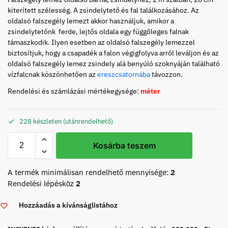
kiterített szélesség. A zsindelytető és fal találkozásához. Az
oldalsó falszegély lemezt akkor használjuk, amikor a
zsindelytetőnk ferde, lejtős oldala egy függőleges falnak
támaszkodik. Ilyen esetben az oldalsó falszegély lemezzel
biztosítjuk, hogy a csapadék a falon végigfolyva arról leváljon és az
oldalsó falszegély lemez zsindely alá benyúló szoknyáján található
vízfalcnak köszönhetően az
ereszcsatornába
távozzon.
Rendelési és számlázási mértékegysége:
méter
228 készleten (utánrendelhető)
Kosárba teszem
A termék minimálisan rendelhető mennyisége:
2
Rendelési lépésköz
2
Hozzáadás a kívánságlistához