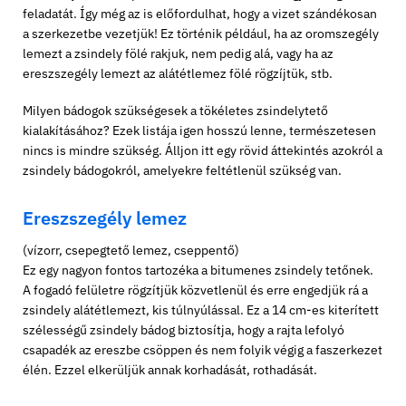
feladatát. Így még az is előfordulhat, hogy a vizet szándékosan
a szerkezetbe vezetjük! Ez történik például, ha az oromszegély
lemezt a zsindely fölé rakjuk, nem pedig alá, vagy ha az
ereszszegély lemezt az alátétlemez fölé rögzíjtük, stb.
Milyen bádogok szükségesek a tökéletes zsindelytető
kialakításához? Ezek listája igen hosszú lenne, természetesen
nincs is mindre szükség. Álljon itt egy rövid áttekintés azokról a
zsindely bádogokról, amelyekre feltétlenül szükség van.
Ereszszegély lemez
(vízorr, csepegtető lemez, cseppentő)
Ez egy nagyon fontos tartozéka a bitumenes zsindely tetőnek.
A fogadó felületre rögzítjük közvetlenül és erre engedjük rá a
zsindely alátétlemezt, kis túlnyúlással. Ez a 14 cm-es kiterített
szélességű zsindely bádog biztosítja, hogy a rajta lefolyó
csapadék az ereszbe csöppen és nem folyik végig a faszerkezet
élén. Ezzel elkerüljük annak korhadását, rothadását.