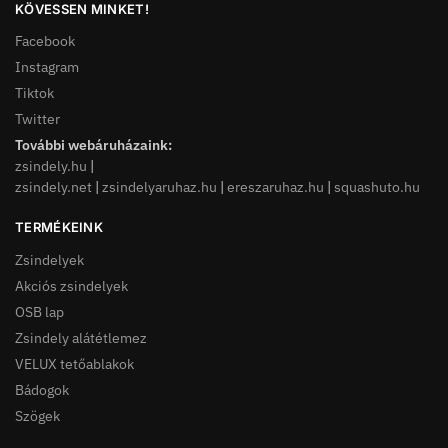
KÖVESSEN MINKET!
Facebook
Instagram
Tiktok
Twitter
További webáruházaink:
zsindely.hu
|
zsindely.net
|
zsindelyaruhaz.hu
|
ereszaruhaz.hu
|
squashuto.hu
TERMÉKEINK
Zsindelyek
Akciós zsindelyek
OSB lap
Zsindely alátétlemez
VELUX tetőablakok
Bádogok
Szögek