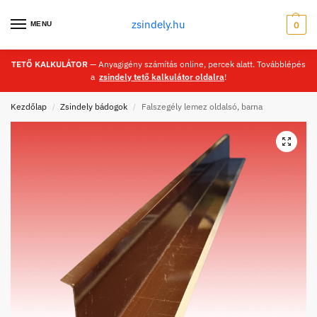
zsindely.hu
MENU
0
TETŐ KALKULÁTOR
— Anyagigény számítás online, percek alatt. Továbblépés
a
zsindely tető kalkulátor oldalra
!
Kezdőlap
Zsindely bádogok
Falszegély lemez oldalsó, barna
/
/