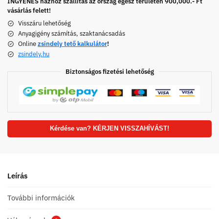
INGYENES házhoz szállítás az ország egész területén 900,000.- Ft
vásárlás felett!
Visszáru lehetőség
Anyagigény számítás, szaktanácsadás
Online
zsindely tető kalkulátor
!
zsindely.hu
Biztonságos fizetési lehetőség
Kérdése van? KÉRJEN VISSZAHÍVÁST!
Leírás
További információk