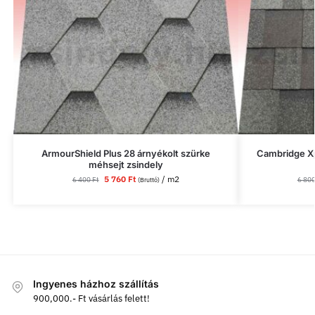
ArmourShield Plus 28 árnyékolt szürke
Cambridge Xp
méhsejt zsindely
5 760
Ft
/ m2
6 400
Ft
6 80
(Bruttó)
Ingyenes házhoz szállítás
900,000.- Ft vásárlás felett!