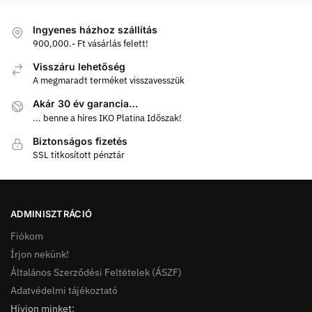
Ingyenes házhoz szállítás
900,000.- Ft vásárlás felett!
Visszáru lehetőség
A megmaradt terméket visszavesszük
Akár 30 év garancia…
... benne a híres IKO Platina Időszak!
Biztonságos fizetés
SSL titkosított pénztár
ADMINISZTRÁCIÓ
Fiókom
Írjon nekünk!
Általános Szerződési Feltételek (ÁSZF)
Adatvédelmi tájékoztató
Hívjon minket: