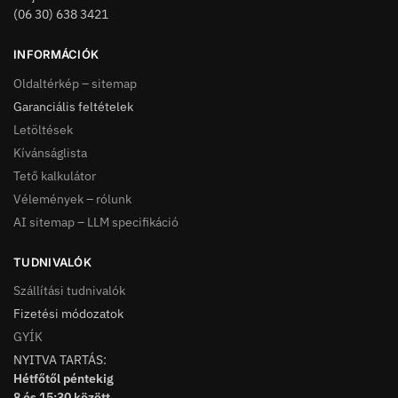
(06 30) 638 3421
INFORMÁCIÓK
Oldaltérkép – sitemap
Garanciális feltételek
Letöltések
Kívánságlista
Tető kalkulátor
Vélemények – rólunk
AI sitemap – LLM specifikáció
TUDNIVALÓK
Szállítási tudnivalók
Fizetési módozatok
GYÍK
NYITVA TARTÁS:
Hétfőtől péntekig
8 és 15:30 között