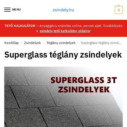
zsindely.hu
MENU
0
TETŐ KALKULÁTOR
— Anyagigény számítás online, percek alatt. Továbblépés
a
zsindely tető kalkulátor oldalra
!
Kezdőlap
Zsindelyek
Téglány zsindelyek
Superglass téglány zsindelyek
/
/
/
Superglass téglány zsindelyek