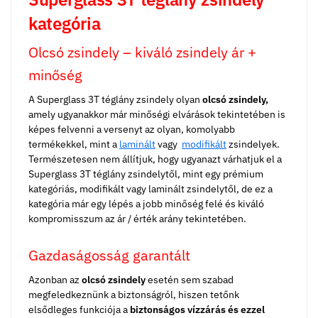
kategória
Olcsó zsindely – kiváló zsindely ár +
minőség
A Superglass 3T téglány zsindely olyan
olcsó zsindely,
amely ugyanakkor már minőségi elvárások tekintetében is
képes felvenni a versenyt az olyan, komolyabb
termékekkel, mint a
laminált
vagy
modifikált
zsindelyek.
Természetesen nem állítjuk, hogy ugyanazt várhatjuk el a
Superglass 3T téglány zsindelytől, mint egy prémium
kategóriás, modifikált vagy laminált zsindelytől, de ez a
kategória már egy lépés a jobb minőség felé és kiváló
kompromisszum az ár / érték arány tekintetében.
Gazdaságosság garantált
Azonban az
olcsó zsindely
esetén sem szabad
megfeledkeznünk a biztonságról, hiszen tetőnk
elsődleges funkciója a
biztonságos vízzárás és ezzel