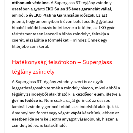
otthonunk védelme
. A Superglass 3T téglány zsindely
esetében a gyártó
IKO Sales 15 éves garanciát vállal
,
amiből
5 év IKO Platina Garanciális
időszak. Ez azt
jelenti, hogy amennyiben 5 éven belül esetleg gyártási
hibából adódó beázás keletkezne a tetőjén, az IKO gyár
térítésmentesen leszedi a hibás zsindelyt, felrakja a
cserét, elszállítja a törmeléket – mindez Önnek egy
fillérjébe sem kerül.
Hatékonyság felsőfokon – Superglass
téglány zsindely
A Superglass 3T téglány zsindely azért is az egyik
leggazdaságosabb termék a zsindely piacon, mivel ebből a
téglány zsindelyből alakítható ki a
kezdősor elem
, illetve a
gerinc fedése
is. Nem csak a saját gerince: az összes
laminált zsindely gerincét ebből a zsindelyből alakítjuk ki.
Amennyiben fonott vagy vágott
vápát
készítünk, ebben az
esetben ide sem kell extra anyagot vásárolnunk, hiszen a
zsindelyből ez is kialakítható.