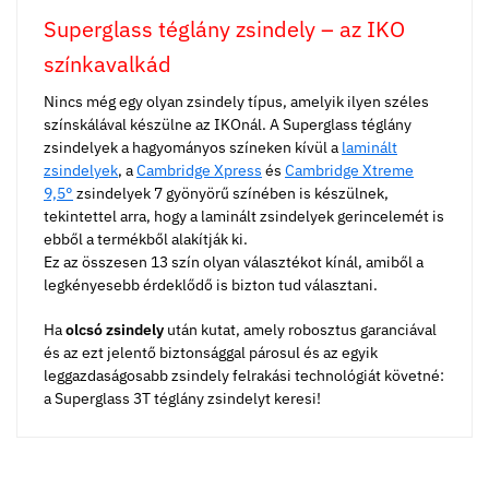
Superglass téglány zsindely – az IKO
színkavalkád
Nincs még egy olyan zsindely típus, amelyik ilyen széles
színskálával készülne az IKOnál. A Superglass téglány
zsindelyek a hagyományos színeken kívül a
laminált
zsindelyek
, a
Cambridge Xpress
és
Cambridge Xtreme
9,5°
zsindelyek 7 gyönyörű színében is készülnek,
tekintettel arra, hogy a laminált zsindelyek gerincelemét is
ebből a termékből alakítják ki.
Ez az összesen 13 szín olyan választékot kínál, amiből a
legkényesebb érdeklődő is bizton tud választani.
Ha
olcsó zsindely
után kutat, amely robosztus garanciával
és az ezt jelentő biztonsággal párosul és az egyik
leggazdaságosabb zsindely felrakási technológiát követné:
a Superglass 3T téglány zsindelyt keresi!