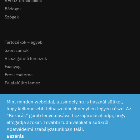
VELUX tetőablakok
Bádogok
Szögek
Tartozékok – egyéb
Szerszámok
Vízszigetelő lemezek
Faanyag
Ereszcsatorna
Palafelújító lemez
© Szerzői jog fenntartva!
Mint minden weboldal, a zsindely.hu is használ sütiket,
Tulajdonos: IKO Magyarország Kft.
hogy kellemesebb felhasználói élményben legyen része. Az
Az oldal tartalmának bármilyen felhasználása a szerző írásos
“Bezárás” gomb lenyomásával hozzájárulását adja, hogy
engedélye nélkül TILOS!
elfogadja azokat. További tudnivalókat a sütikről
Adatvédelmi szabályzatunkban talál.
Bezárás