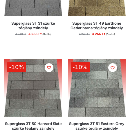
Superglass 3T 31 szürke
Superglass 3T 49 Earthone
téglány zsindely
Cedar barna téglány zsindely
4 266
Ft
4 266
Ft
4 740
Ft
4 740
Ft
(Bruttó)
(Bruttó)
-10%
-10%
Superglass 3T 50 Harvard Slate
Superglass 3T 51 Eastern Grey
szürke téglány zsindely
szürke téglány zsindely