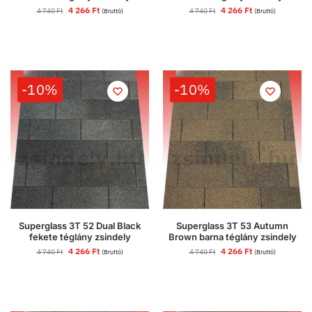
4 266
Ft
4 266
Ft
4 740
Ft
4 740
Ft
(Bruttó)
(Bruttó)
-10%
-10%
Superglass 3T 52 Dual Black
Superglass 3T 53 Autumn
fekete téglány zsindely
Brown barna téglány zsindely
4 266
Ft
4 266
Ft
4 740
Ft
4 740
Ft
(Bruttó)
(Bruttó)