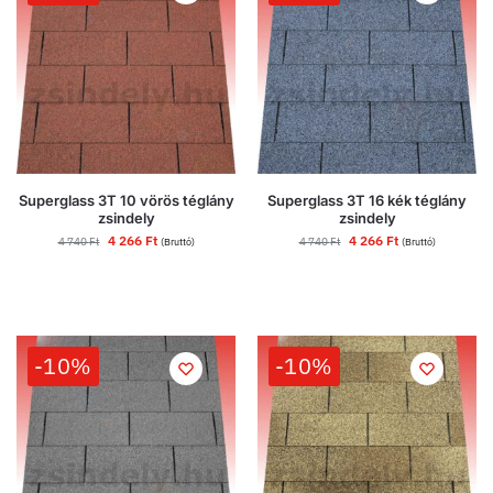
Superglass 3T 10 vörös téglány
Superglass 3T 16 kék téglány
zsindely
zsindely
4 266
Ft
4 266
Ft
4 740
Ft
4 740
Ft
(Bruttó)
(Bruttó)
-10%
-10%