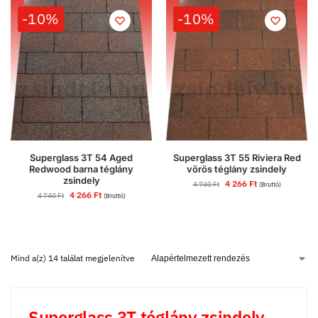
-10%
-10%
Superglass 3T 54 Aged
Superglass 3T 55 Riviera Red
Redwood barna téglány
vörös téglány zsindely
zsindely
4 266
Ft
4 740
Ft
(Bruttó)
4 266
Ft
4 740
Ft
(Bruttó)
Mind a(z) 14 találat megjelenítve
Superglass 3T téglány zsindely