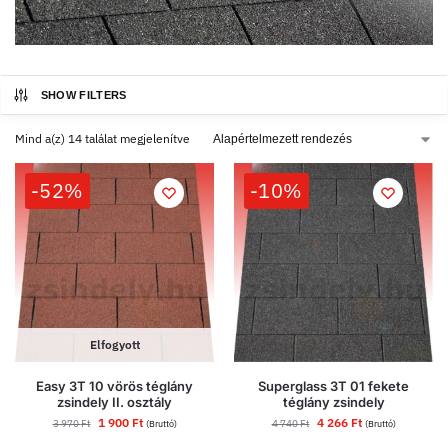
SHOW FILTERS
Mind a(z) 14 találat megjelenítve
-52%
-10%
Elfogyott
Easy 3T 10 vörös téglány
Superglass 3T 01 fekete
zsindely II. osztály
téglány zsindely
1 900
Ft
4 266
Ft
3 970
Ft
4 740
Ft
(Bruttó)
(Bruttó)