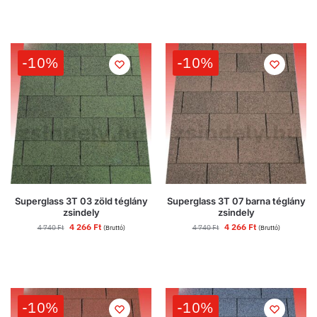
-10%
-10%
Superglass 3T 03 zöld téglány
Superglass 3T 07 barna téglány
zsindely
zsindely
4 266
Ft
4 266
Ft
4 740
Ft
4 740
Ft
(Bruttó)
(Bruttó)
-10%
-10%