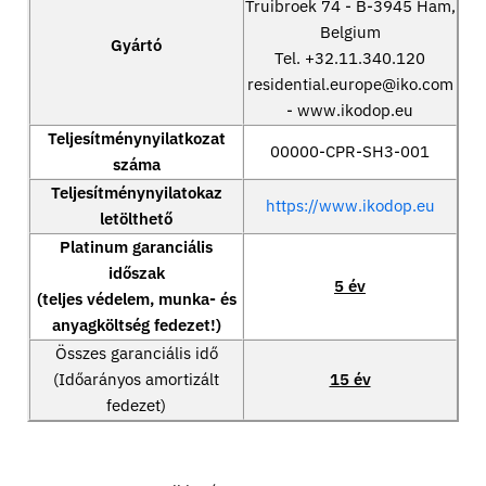
Truibroek 74 - B-3945 Ham,
Belgium
Gyártó
Tel. +32.11.340.120
residential.europe@iko.com
- www.ikodop.eu
Teljesítménynyilatkozat
00000-CPR-SH3-001
száma
Teljesítménynyilatokaz
https://www.ikodop.eu
letölthető
Platinum garanciális
időszak
5 év
(teljes védelem, munka- és
anyagköltség fedezet!)
Összes garanciális idő
(Időarányos amortizált
15 év
fedezet)