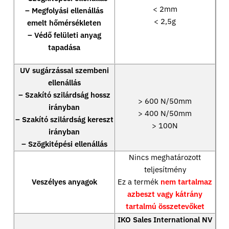
< 2mm
– Megfolyási ellenállás
< 2,5g
emelt hőmérsékleten
– Védő felületi anyag
tapadása
UV sugárzással szembeni
ellenállás
– Szakító szilárdság hossz
> 600 N/50mm
irányban
> 400 N/50mm
– Szakító szilárdság kereszt
> 100N
irányban
– Szögkitépési ellenállás
Nincs meghatározott
teljesítmény
Veszélyes anyagok
Ez a termék
nem tartalmaz
azbeszt vagy kátrány
tartalmú összetevőket
IKO Sales International NV