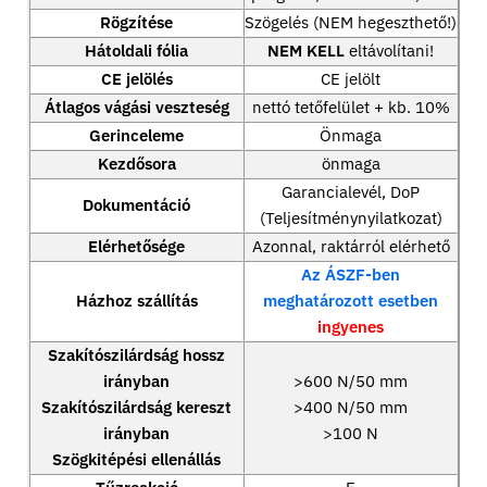
Rögzítése
Szögelés (NEM hegeszthető!)
Hátoldali fólia
NEM KELL
eltávolítani!
CE jelölés
CE jelölt
Átlagos vágási veszteség
nettó tetőfelület + kb. 10%
Gerinceleme
Önmaga
Kezdősora
önmaga
Garancialevél, DoP
Dokumentáció
(Teljesítménynyilatkozat)
Elérhetősége
Azonnal, raktárról elérhető
Az ÁSZF-ben
Házhoz szállítás
meghatározott esetben
ingyenes
Szakítószilárdság hossz
irányban
>600 N/50 mm
Szakítószilárdság kereszt
>400 N/50 mm
irányban
>100 N
Szögkitépési ellenállás