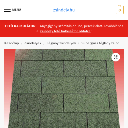
zsindely.hu
MENU
0
TETŐ KALKULÁTOR
— Anyagigény számítás online, percek alatt. Továbblépés
a
zsindely tető kalkulátor oldalra
!
Kezdőlap
Zsindelyek
Téglány zsindelyek
Superglass téglány zsindelyek
/
/
/