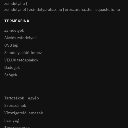
zsindely.hu
|
zsindely.net
|
zsindelyaruhaz.hu
|
ereszaruhaz.hu
|
squashuto.hu
TERMÉKEINK
Zsindelyek
Akciós zsindelyek
OSB lap
Zsindely alátétlemez
VELUX tetőablakok
Bádogok
Szögek
Tartozékok – egyéb
Szerszámok
Vízszigetelő lemezek
Faanyag
Ereszcsatorna