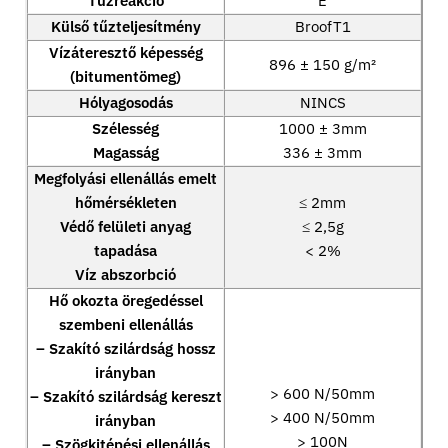
Tűzreakció
E
Külső tűzteljesítmény
BroofT1
Vízáteresztő képesség
896 ± 150 g/m²
(bitumentömeg)
Hólyagosodás
NINCS
Szélesség
1000 ± 3mm
Magasság
336 ± 3mm
Megfolyási ellenállás emelt
hőmérsékleten
≤ 2mm
Védő felületi anyag
≤ 2,5g
tapadása
< 2%
Víz abszorbció
Hő okozta öregedéssel
szembeni ellenállás
– Szakító szilárdság hossz
irányban
> 600 N/50mm
– Szakító szilárdság kereszt
> 400 N/50mm
irányban
> 100N
– Szögkitépési ellenállás