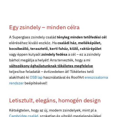
Egy zsindely – minden célra
A Superglass zsindely család
tényleg minden tetőfedési cél
eléréséhez kiváló eszköz. Ha
családi ház, melléképület,
kocsibeálló, terasztető, kerti faház, kiülő, raktárépület
vagy éppen kutyaól
zsindely fedésa
a cél – ez a zsindely
bárhol megállja a helyét! Arra tervezték, hogy a mi
változékony éghajlatunknak tökéletes megfelelve
teljesítse feladatát – évtizedeken át! Tökéletes tető
alakítható ki
OSB lap
használatával és RoofArt
ereszcsatorna
rendszer
beépítésével!
Letisztult, elegáns, homogén design
Kétségtelen, hogy az új, modern zsindelyek, mint pl a
Cambridge család
, szokatlan és vibráló megjelenésükkel