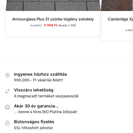
Armourglass Plus 31 szürke téglány zsindely
Cambridge X
5 958
Ft
/ m2
6 620
Ft
(Bruttó)
6 80
Ingyenes házhoz szállítás
900,000.- Ft vásárlás felett!
Visszáru lehetőség
A megmaradt terméket visszavesszük
Akár 30 év garancia…
... benne a híres IKO Platina Időszak!
Biztonságos fizetés
SSL titkosított pénztár