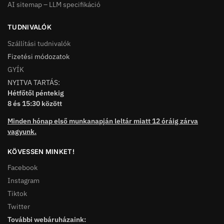
AI sitemap – LLM specifikáció
TUDNIVALÓK
Szállítási tudnivalók
Fizetési módozatok
GYÍK
NYITVA TARTÁS:
Hétfőtől péntekig
8 és 15:30 között
Minden hónap első munkanapján leltár miatt 12 óráig zárva
vagyunk.
KÖVESSEN MINKET!
Facebook
Instagram
Tiktok
Twitter
További webáruházaink: