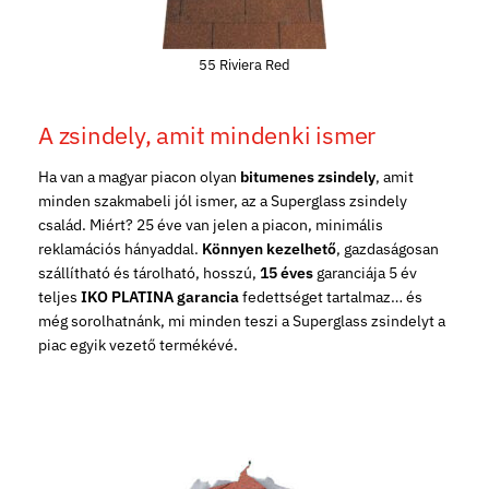
55 Riviera Red
A zsindely, amit mindenki ismer
Ha van a magyar piacon olyan
bitumenes zsindely
, amit
minden szakmabeli jól ismer, az a Superglass zsindely
család. Miért? 25 éve van jelen a piacon, minimális
reklamációs hányaddal.
Könnyen kezelhető
, gazdaságosan
szállítható és tárolható, hosszú,
15 éves
garanciája 5 év
teljes
IKO PLATINA garancia
fedettséget tartalmaz… és
még sorolhatnánk, mi minden teszi a Superglass zsindelyt a
piac egyik vezető termékévé.