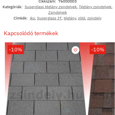
Cikkszám:
76000003
Kategóriák:
Superglass téglány zsindelyek
,
Téglány zsindelyek
,
Zsindelyek
Címkék:
iko
,
Superglass 3T
,
téglány
,
zöld
,
zsindely
Kapcsolódó termékek
-10%
-10%