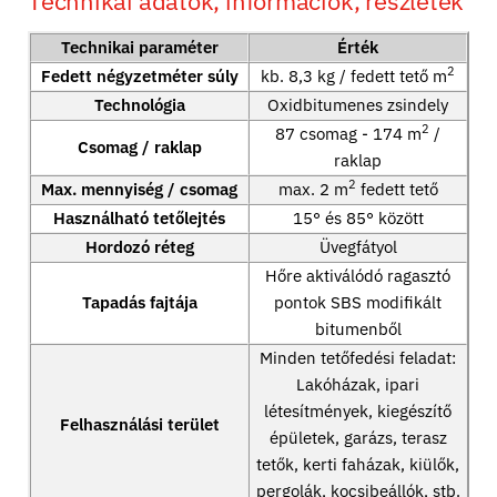
Technikai adatok, információk, részletek
Technikai paraméter
Érték
2
Fedett négyzetméter súly
kb. 8,3 kg / fedett tető m
Technológia
Oxidbitumenes zsindely
2
87 csomag - 174 m
/
Csomag / raklap
raklap
2
Max. mennyiség / csomag
max. 2 m
fedett tető
Használható tetőlejtés
15° és 85° között
Hordozó réteg
Üvegfátyol
Hőre aktiválódó ragasztó
Tapadás fajtája
pontok SBS modifikált
bitumenből
Minden tetőfedési feladat:
Lakóházak, ipari
létesítmények, kiegészítő
Felhasználási terület
épületek, garázs, terasz
tetők, kerti faházak, kiülők,
pergolák, kocsibeállók, stb.