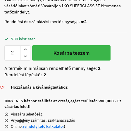
vásárlóinkat zömét! Vásároljon IKO SUPERGLASS 3T bitumenes
tetőzsindelyt.
Rendelési és számlázási mértékegysége:
m2
788 készleten
Kosárba teszem
A termék minimálisan rendelhető mennyisége:
2
Rendelési lépésköz
2
Hozzáadás a kívánságlistához
INGYENES házhoz szállítás az ország egész területén 900,000.- Ft
vásárlás felett!
Visszáru lehetőség
Anyagigény számítás, szaktanácsadás
Online
zsindely tető kalkulátor
!