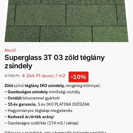
Akció!
Superglass 3T 03 zöld téglány
zsindely
4 266
Ft
/ m2
-10%
4 740
Ft
(Bruttó)
Zöld
színű
téglány IKO zsindely,
rengeteg előnnyel:
– Gazdaságos zsindely
minőségi osztály
–
Oxidált
bitumennel gyártott
–
15 év garancia
, 5 év IKO PLATINA IDŐSZAK
– Hagyományos téglalap megjelenés
–
Kedvező ár/érték arány
!
– Gazdaságos szállítás (174 m2 / raklap)
Válassza a zsindelyt, ami a harmadik évtizede szolgálja