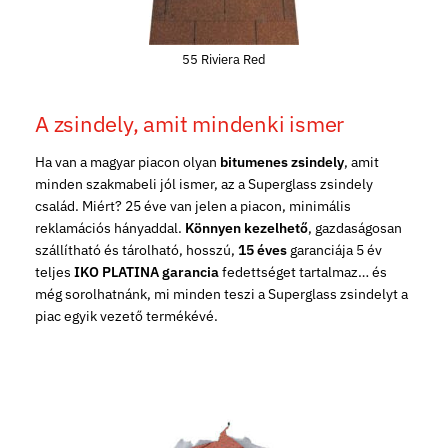
55 Riviera Red
A zsindely, amit mindenki ismer
Ha van a magyar piacon olyan
bitumenes zsindely
, amit
minden szakmabeli jól ismer, az a Superglass zsindely
család. Miért? 25 éve van jelen a piacon, minimális
reklamációs hányaddal.
Könnyen kezelhető
, gazdaságosan
szállítható és tárolható, hosszú,
15 éves
garanciája 5 év
teljes
IKO PLATINA garancia
fedettséget tartalmaz… és
még sorolhatnánk, mi minden teszi a Superglass zsindelyt a
piac egyik vezető termékévé.