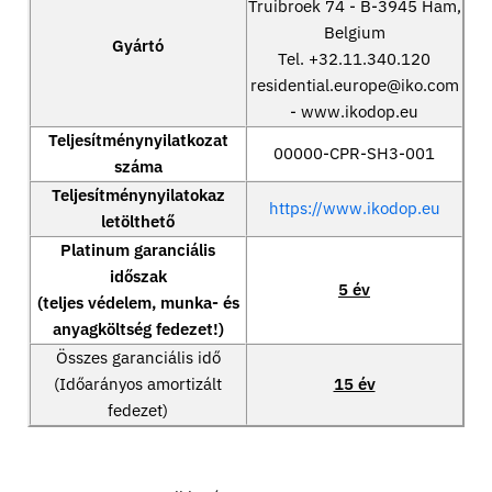
Truibroek 74 - B-3945 Ham,
Belgium
Gyártó
Tel. +32.11.340.120
residential.europe@iko.com
- www.ikodop.eu
Teljesítménynyilatkozat
00000-CPR-SH3-001
száma
Teljesítménynyilatokaz
https://www.ikodop.eu
letölthető
Platinum garanciális
időszak
5 év
(teljes védelem, munka- és
anyagköltség fedezet!)
Összes garanciális idő
(Időarányos amortizált
15 év
fedezet)