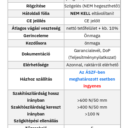
Rögzítése
Szögelés (NEM hegeszthető!)
Hátoldali fólia
NEM KELL
eltávolítani!
CE jelölés
CE jelölt
Átlagos vágási veszteség
nettó tetőfelület + kb. 10%
Gerinceleme
Önmaga
Kezdősora
önmaga
Garancialevél, DoP
Dokumentáció
(Teljesítménynyilatkozat)
Elérhetősége
Azonnal, raktárról elérhető
Az ÁSZF-ben
Házhoz szállítás
meghatározott esetben
ingyenes
Szakítószilárdság hossz
irányban
>600 N/50 mm
Szakítószilárdság kereszt
>400 N/50 mm
irányban
>100 N
Szögkitépési ellenállás