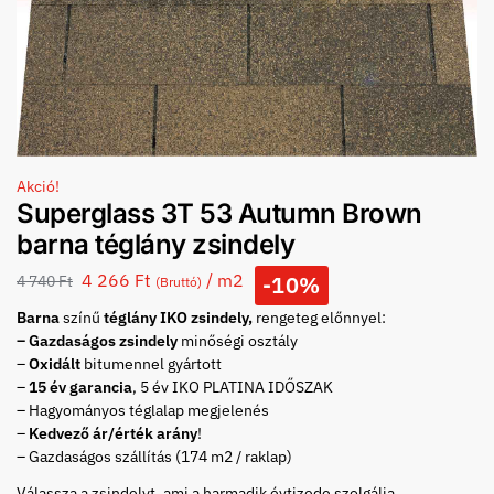
Akció!
Superglass 3T 53 Autumn Brown
barna téglány zsindely
4 266
Ft
/ m2
-10%
4 740
Ft
(Bruttó)
Barna
színű
téglány IKO zsindely,
rengeteg előnnyel:
– Gazdaságos zsindely
minőségi osztály
–
Oxidált
bitumennel gyártott
–
15 év garancia
, 5 év IKO PLATINA IDŐSZAK
– Hagyományos téglalap megjelenés
–
Kedvező ár/érték arány
!
– Gazdaságos szállítás (174 m2 / raklap)
Válassza a zsindelyt, ami a harmadik évtizede szolgálja