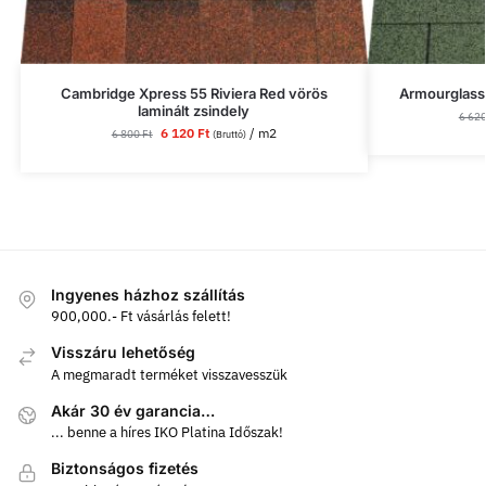
Cambridge Xpress 55 Riviera Red vörös
Armourglass 
laminált zsindely
6 62
6 120
Ft
/ m2
6 800
Ft
(Bruttó)
Ingyenes házhoz szállítás
900,000.- Ft vásárlás felett!
Visszáru lehetőség
A megmaradt terméket visszavesszük
Akár 30 év garancia…
... benne a híres IKO Platina Időszak!
Biztonságos fizetés