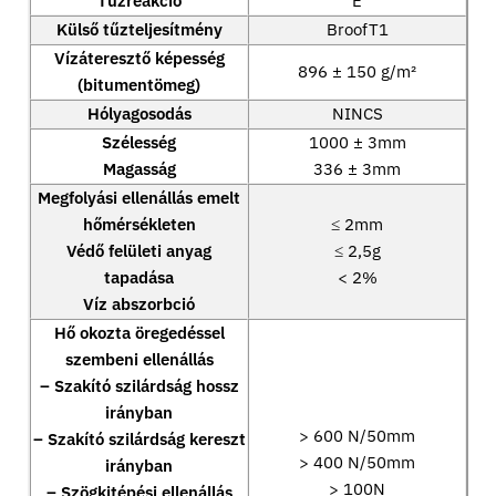
Tűzreakció
E
Külső tűzteljesítmény
BroofT1
Vízáteresztő képesség
896 ± 150 g/m²
(bitumentömeg)
Hólyagosodás
NINCS
Szélesség
1000 ± 3mm
Magasság
336 ± 3mm
Megfolyási ellenállás emelt
hőmérsékleten
≤ 2mm
Védő felületi anyag
≤ 2,5g
tapadása
< 2%
Víz abszorbció
Hő okozta öregedéssel
szembeni ellenállás
– Szakító szilárdság hossz
irányban
> 600 N/50mm
– Szakító szilárdság kereszt
> 400 N/50mm
irányban
> 100N
– Szögkitépési ellenállás