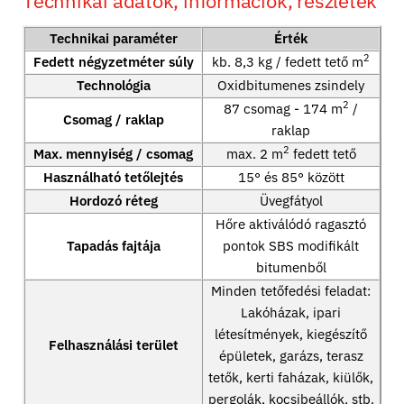
Technikai adatok, információk, részletek
Technikai paraméter
Érték
2
Fedett négyzetméter súly
kb. 8,3 kg / fedett tető m
Technológia
Oxidbitumenes zsindely
2
87 csomag - 174 m
/
Csomag / raklap
raklap
2
Max. mennyiség / csomag
max. 2 m
fedett tető
Használható tetőlejtés
15° és 85° között
Hordozó réteg
Üvegfátyol
Hőre aktiválódó ragasztó
Tapadás fajtája
pontok SBS modifikált
bitumenből
Minden tetőfedési feladat:
Lakóházak, ipari
létesítmények, kiegészítő
Felhasználási terület
épületek, garázs, terasz
tetők, kerti faházak, kiülők,
pergolák, kocsibeállók, stb.