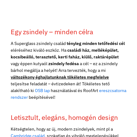
Egy zsindely – minden célra
A Superglass zsindely család
tényleg minden tetőfedési cél
eléréséhez kiváló eszköz. Ha
családi ház, melléképület,
kocsibeálló, terasztető, kerti faház, kiülő, raktárépület
vagy éppen kutyaól
zsindely fedésa
a cél – ez a zsindely
bárhol megállja a helyét! Arra tervezték, hogy a mi
változékony éghajlatunknak tökéletes megfelelve
teljesítse feladatát – évtizedeken át! Tökéletes tető
alakítható ki
OSB lap
használatával és RoofArt
ereszcsatorna
rendszer
beépítésével!
Letisztult, elegáns, homogén design
Kétségtelen, hogy az új, modern zsindelyek, mint pl a
Cambridge család
, szokatlan és vibráló megjelenésükkel