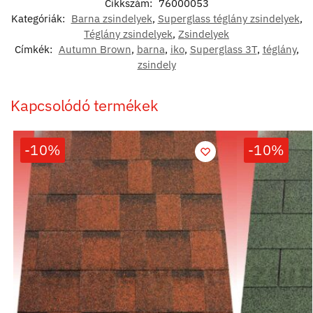
Cikkszám:
76000053
Kategóriák:
Barna zsindelyek
,
Superglass téglány zsindelyek
,
Téglány zsindelyek
,
Zsindelyek
Címkék:
Autumn Brown
,
barna
,
iko
,
Superglass 3T
,
téglány
,
zsindely
Kapcsolódó termékek
-10%
-10%