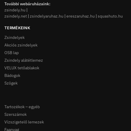
További webáruházaink:
zsindely.hu
|
zsindely.net
|
zsindelyaruhaz.hu
|
ereszaruhaz.hu
|
squashuto.hu
TERMÉKEINK
Zsindelyek
Akciós zsindelyek
OSB lap
Zsindely alátétlemez
VELUX tetőablakok
Bádogok
Szögek
Tartozékok – egyéb
Szerszámok
Vízszigetelő lemezek
Faanyag