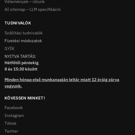
Vélemények – rólunk
AI sitemap – LLM specifikáció
TUDNIVALÓK
Szállítási tudnivalók
Fizetési módozatok
GYÍK
NYITVA TARTÁS:
Hétfőtől péntekig
8 és 15:30 között
Minden hónap első munkanapján leltár miatt 12 óráig zárva
vagyunk.
KÖVESSEN MINKET!
Facebook
Instagram
Tiktok
Twitter