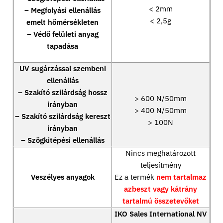
< 2mm
– Megfolyási ellenállás
< 2,5g
emelt hőmérsékleten
– Védő felületi anyag
tapadása
UV sugárzással szembeni
ellenállás
– Szakító szilárdság hossz
> 600 N/50mm
irányban
> 400 N/50mm
– Szakító szilárdság kereszt
> 100N
irányban
– Szögkitépési ellenállás
Nincs meghatározott
teljesítmény
Veszélyes anyagok
Ez a termék
nem tartalmaz
azbeszt vagy kátrány
tartalmú összetevőket
IKO Sales International NV