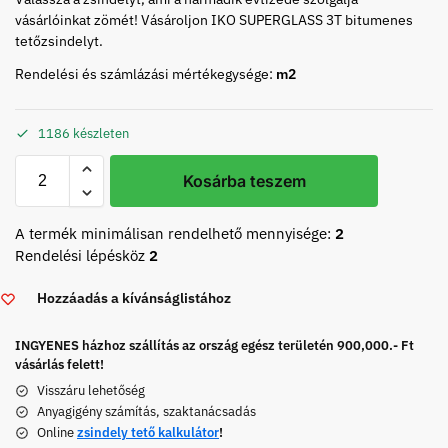
vásárlóinkat zömét! Vásároljon IKO SUPERGLASS 3T bitumenes
tetőzsindelyt.
Rendelési és számlázási mértékegysége:
m2
1186 készleten
Kosárba teszem
A termék minimálisan rendelhető mennyisége:
2
Rendelési lépésköz
2
Hozzáadás a kívánságlistához
INGYENES házhoz szállítás az ország egész területén 900,000.- Ft
vásárlás felett!
Visszáru lehetőség
Anyagigény számítás, szaktanácsadás
Online
zsindely tető kalkulátor
!