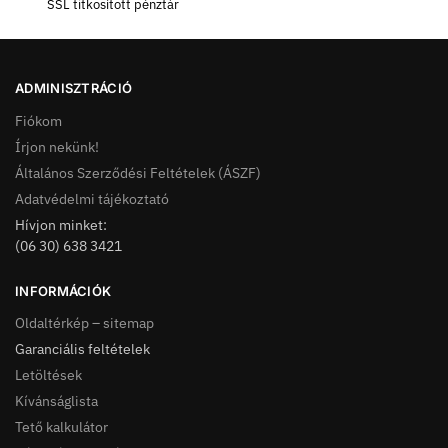
SSL titkosított pénztár
ADMINISZTRÁCIÓ
Fiókom
Írjon nekünk!
Általános Szerződési Feltételek (ÁSZF)
Adatvédelmi tájékoztató
Hívjon minket:
(06 30) 638 3421
INFORMÁCIÓK
Oldaltérkép – sitemap
Garanciális feltételek
Letöltések
Kívánságlista
Tető kalkulátor