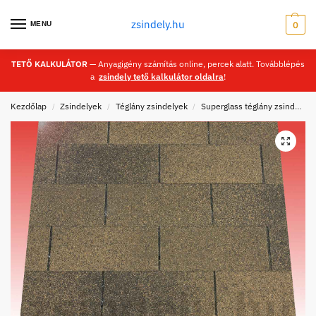
zsindely.hu
MENU
0
TETŐ KALKULÁTOR
— Anyagigény számítás online, percek alatt. Továbblépés
a
zsindely tető kalkulátor oldalra
!
Kezdőlap
Zsindelyek
Téglány zsindelyek
Superglass téglány zsindelyek
/
/
/