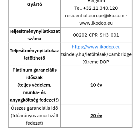
Belgium
Gyártó
Tel. +32.11.340.120
residential.europe@iko.com -
www.ikodop.eu
Teljesítménynyilatkozat
00202-CPR-SH3-001
száma
https://www.ikodop.eu
Teljesítménynyilatokaz
zsindely.hu/letöltések/Cambridge
letölthető
Xtreme DOP
Platinum garanciális
időszak
(teljes védelem,
10 év
munka- és
anyagköltség fedezet!)
Összes garanciális idő
(Időarányos amortizált
20 év
fedezet)