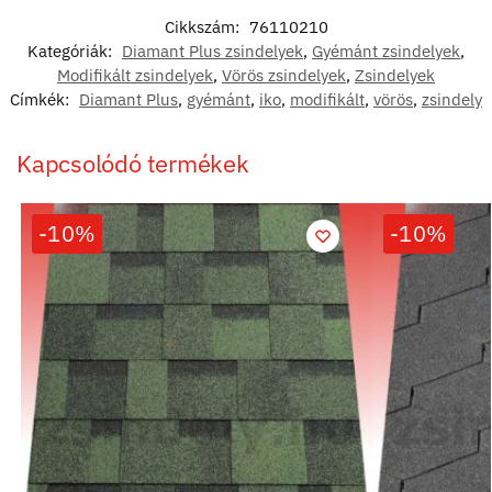
Cikkszám:
76110210
Kategóriák:
Diamant Plus zsindelyek
,
Gyémánt zsindelyek
,
Modifikált zsindelyek
,
Vörös zsindelyek
,
Zsindelyek
Címkék:
Diamant Plus
,
gyémánt
,
iko
,
modifikált
,
vörös
,
zsindely
Kapcsolódó termékek
-10%
-10%