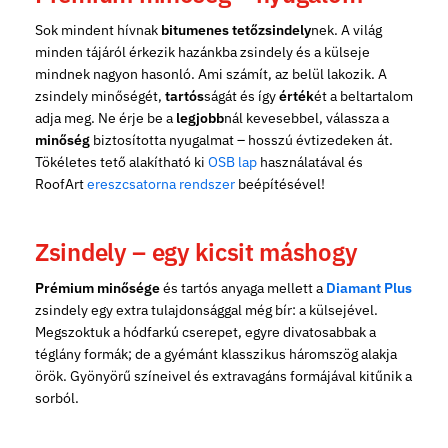
Sok mindent hívnak
bitumenes tetőzsindely
nek. A világ
minden tájáról érkezik hazánkba zsindely és a külseje
mindnek nagyon hasonló. Ami számít, az belül lakozik. A
zsindely minőségét,
tartós
ságát és így
érték
ét a beltartalom
adja meg. Ne érje be a
legjobb
nál kevesebbel, válassza a
minőség
biztosította nyugalmat – hosszú évtizedeken át.
Tökéletes tető alakítható ki
OSB lap
használatával és
RoofArt
ereszcsatorna rendszer
beépítésével!
Zsindely – egy kicsit máshogy
Prémium minősége
és tartós anyaga mellett a
Diamant Plus
zsindely egy extra tulajdonsággal még bír: a külsejével.
Megszoktuk a hódfarkú cserepet, egyre divatosabbak a
téglány formák; de a gyémánt klasszikus háromszög alakja
örök. Gyönyörű színeivel és extravagáns formájával kitűnik a
sorból.