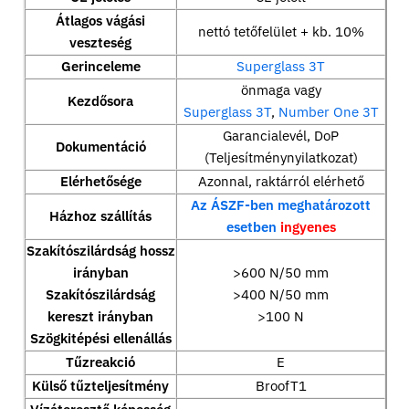
Átlagos vágási
nettó tetőfelület + kb. 10%
veszteség
Gerinceleme
Superglass 3T
önmaga vagy
Kezdősora
Superglass 3T
,
Number One 3T
Garancialevél, DoP
Dokumentáció
(Teljesítménynyilatkozat)
Elérhetősége
Azonnal, raktárról elérhető
Az ÁSZF-ben meghatározott
Házhoz szállítás
esetben
ingyenes
Szakítószilárdság hossz
irányban
>600 N/50 mm
Szakítószilárdság
>400 N/50 mm
kereszt irányban
>100 N
Szögkitépési ellenállás
Tűzreakció
E
Külső tűzteljesítmény
BroofT1