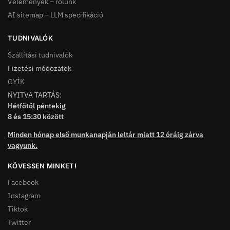
Vélemények – rólunk
AI sitemap – LLM specifikáció
TUDNIVALÓK
Szállítási tudnivalók
Fizetési módozatok
GYÍK
NYITVA TARTÁS:
Hétfőtől péntekig
8 és 15:30 között
Minden hónap első munkanapján leltár miatt 12 óráig zárva
vagyunk.
KÖVESSEN MINKET!
Facebook
Instagram
Tiktok
Twitter