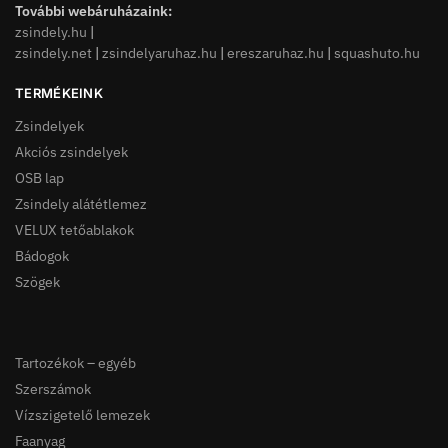
További webáruházaink:
zsindely.hu
|
zsindely.net
|
zsindelyaruhaz.hu
|
ereszaruhaz.hu
|
squashuto.hu
TERMÉKEINK
Zsindelyek
Akciós zsindelyek
OSB lap
Zsindely alátétlemez
VELUX tetőablakok
Bádogok
Szögek
Tartozékok – egyéb
Szerszámok
Vízszigetelő lemezek
Faanyag