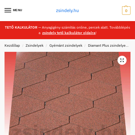
zsindely.hu
MENU
0
TETŐ KALKULÁTOR
— Anyagigény számítás online, percek alatt. Továbblépés
a
zsindely tető kalkulátor oldalra
!
Kezdőlap
Zsindelyek
Gyémánt zsindelyek
Diamant Plus zsindelyek
/
/
/