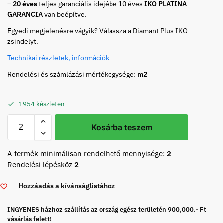
–
20 éves
teljes garanciális idejébe 10 éves
IKO PLATINA
GARANCIA
van beépítve.
Egyedi megjelenésre vágyik? Válassza a Diamant Plus IKO
zsindelyt.
Technikai részletek, információk
Rendelési és számlázási mértékegysége:
m2
1954 készleten
Kosárba teszem
A termék minimálisan rendelhető mennyisége:
2
Rendelési lépésköz
2
Hozzáadás a kívánságlistához
INGYENES házhoz szállítás az ország egész területén 900,000.- Ft
vásárlás felett!