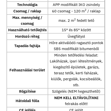
Technológia
APP modifikált IKO zsindely
2
Csomag / raklap
60 csomag - 120 m
/ raklap
Max. mennyiség /
2
max. 2 m
fedett tető
csomag
Használható tetőlejtés
15° és 85° között
Hordozó réteg
Üvegfátyol
Hőre aktiválódó ragasztó pontok
Tapadás fajtája
SBS modifikált bitumenből
Minden tetőfedési feladat:
Lakóházak, ipari létesítmények,
kiegészítő épületek, garázs,
Felhasználási terület
terasz tetők, kerti faházak,
kiülők, pergolák, kocsibeállók,
stb.
Rögzítése
Szögelés (NEM hegeszthető!)
NEM KELL ELTÁVOLÍTANI
Hátoldali fólia
felrakás előtt!
CE jelölés
CE jelölt