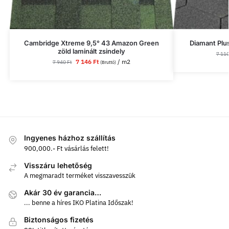
Cambridge Xtreme 9,5° 43 Amazon Green
Diamant Plu
zöld laminált zsindely
7 11
7 146
Ft
/ m2
7 940
Ft
(Bruttó)
Ingyenes házhoz szállítás
900,000.- Ft vásárlás felett!
Visszáru lehetőség
A megmaradt terméket visszavesszük
Akár 30 év garancia…
... benne a híres IKO Platina Időszak!
Biztonságos fizetés