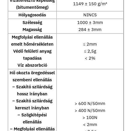
Vízáteresztő képesség
1149 ± 150 g/m²
(bitumentömeg)
Hólyagosodás
NINCS
Szélesség
1000 ± 3mm
Magasság
284 ± 3mm
Megfolyási ellenállás
emelt hőmérsékleten
≤ 2mm
Védő felületi anyag
≤ 2,5g
tapadása
< 2%
Víz abszorbció
Hő okozta öregedéssel
szembeni ellenállás
– Szakító szilárdság
hossz irányban
– Szakító szilárdság
> 600 N/50mm
kereszt irányban
> 400 N/50mm
– Szögkitépési
> 100N
ellenállás
< 2mm
– Megfolyási ellenállás