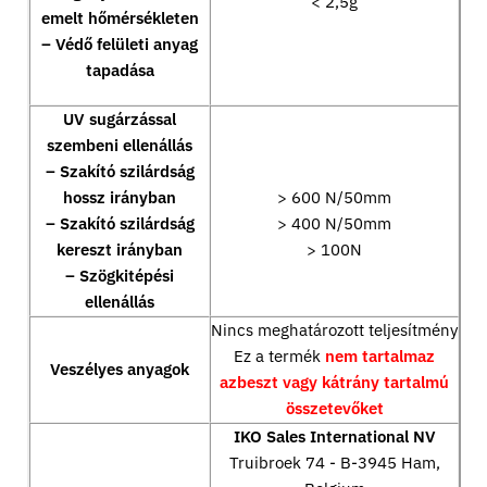
< 2,5g
emelt hőmérsékleten
– Védő felületi anyag
tapadása
UV sugárzással
szembeni ellenállás
– Szakító szilárdság
hossz irányban
> 600 N/50mm
– Szakító szilárdság
> 400 N/50mm
kereszt irányban
> 100N
– Szögkitépési
ellenállás
Nincs meghatározott teljesítmény
Ez a termék
nem tartalmaz
Veszélyes anyagok
azbeszt vagy kátrány tartalmú
összetevőket
IKO Sales International NV
Truibroek 74 - B-3945 Ham,