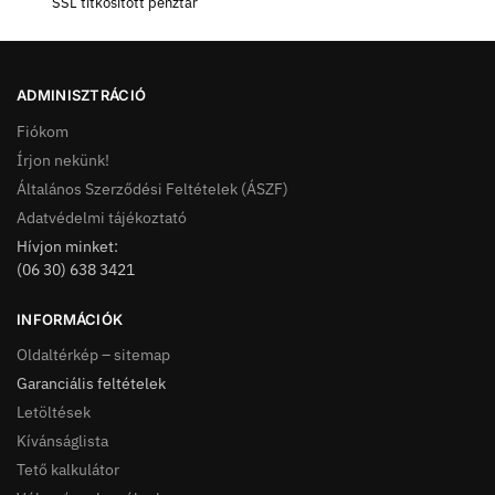
SSL titkosított pénztár
ADMINISZTRÁCIÓ
Fiókom
Írjon nekünk!
Általános Szerződési Feltételek (ÁSZF)
Adatvédelmi tájékoztató
Hívjon minket:
(06 30) 638 3421
INFORMÁCIÓK
Oldaltérkép – sitemap
Garanciális feltételek
Letöltések
Kívánságlista
Tető kalkulátor