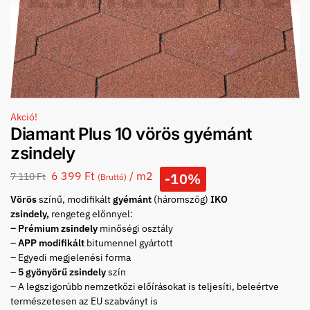
Akció!
Diamant Plus 10 vörös gyémánt
zsindely
6 399
Ft
/ m2
-10%
7 110
Ft
(Bruttó)
Vörös
színű, modifikált
gyémánt
(háromszög)
IKO
zsindely,
rengeteg előnnyel:
– Prémium zsindely
minőségi osztály
–
APP modifikált
bitumennel gyártott
– Egyedi megjelenési forma
–
5 gyönyörű zsindely
szín
– A legszigorúbb nemzetközi előírásokat is teljesíti, beleértve
természetesen az EU szabványt is