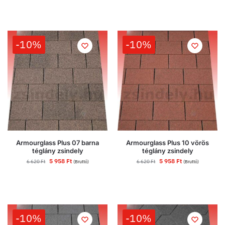
-10%
-10%
Armourglass Plus 07 barna
Armourglass Plus 10 vörös
téglány zsindely
téglány zsindely
5 958
Ft
5 958
Ft
6 620
Ft
6 620
Ft
(Bruttó)
(Bruttó)
-10%
-10%