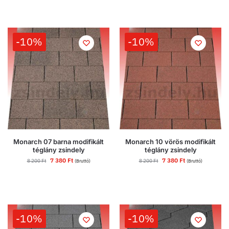
-10%
-10%
Monarch 07 barna modifikált
Monarch 10 vörös modifikált
téglány zsindely
téglány zsindely
7 380
Ft
7 380
Ft
8 200
Ft
8 200
Ft
(Bruttó)
(Bruttó)
-10%
-10%