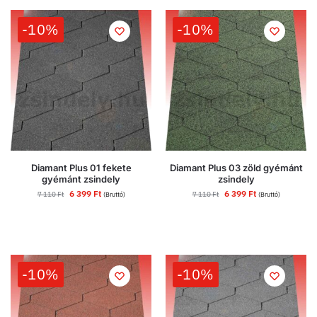
-10%
-10%
Diamant Plus 01 fekete
Diamant Plus 03 zöld gyémánt
gyémánt zsindely
zsindely
6 399
Ft
6 399
Ft
7 110
Ft
7 110
Ft
(Bruttó)
(Bruttó)
-10%
-10%