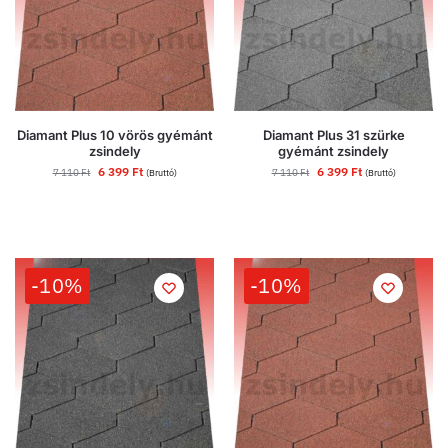
Diamant Plus 10 vörös gyémánt
Diamant Plus 31 szürke
zsindely
gyémánt zsindely
6 399
Ft
6 399
Ft
7 110
Ft
7 110
Ft
(Bruttó)
(Bruttó)
-10%
-10%