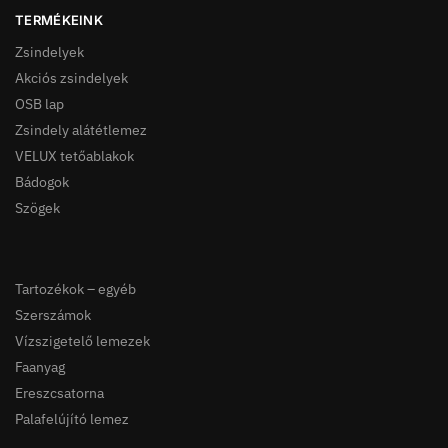
TERMÉKEINK
Zsindelyek
Akciós zsindelyek
OSB lap
Zsindely alátétlemez
VELUX tetőablakok
Bádogok
Szögek
Tartozékok – egyéb
Szerszámok
Vízszigetelő lemezek
Faanyag
Ereszcsatorna
Palafelújító lemez