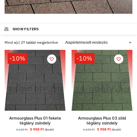
SHOW FILTERS
Mind a(z) 27 találat megjelenítve
-10%
-10%
Armourglass Plus 01 fekete
Armourglass Plus 03 zöld
téglány zsindely
téglány zsindely
5 958
Ft
5 958
Ft
6 620
Ft
6 620
Ft
(Bruttó)
(Bruttó)