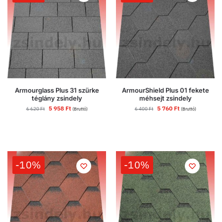
Armourglass Plus 31 szürke
ArmourShield Plus 01 fekete
téglány zsindely
méhsejt zsindely
5 958
Ft
5 760
Ft
6 620
Ft
6 400
Ft
(Bruttó)
(Bruttó)
-10%
-10%