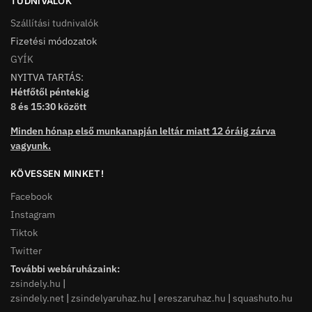
TUDNIVALÓK
Szállítási tudnivalók
Fizetési módozatok
GYÍK
NYITVA TARTÁS:
Hétfőtől péntekig
8 és 15:30 között
Minden hónap első munkanapján leltár miatt 12 óráig zárva
vagyunk.
KÖVESSEN MINKET!
Facebook
Instagram
Tiktok
Twitter
További webáruházaink:
zsindely.hu
|
zsindely.net
|
zsindelyaruhaz.hu
|
ereszaruhaz.hu
|
squashuto.hu