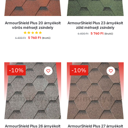
ArmourShield Plus 20 árnyékolt
ArmourShield Plus 23 árnyékolt
vörös méhsejt zsindely
zöld méhsejt zsindely
5 760
Ft
6 400
Ft
(Bruttó)
5 760
Ft
6 400
Ft
(Bruttó)
-10%
-10%
ArmourShield Plus 26 árnyékolt
ArmourShield Plus 27 árnyékolt