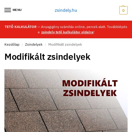
zsindely.hu
MENU
0
TETŐ KALKULÁTOR
— Anyagigény számítás online, percek alatt. Továbblépés
a
zsindely tető kalkulátor oldalra
!
Kezdőlap
Zsindelyek
Modifikált zsindelyek
/
/
Modifikált zsindelyek