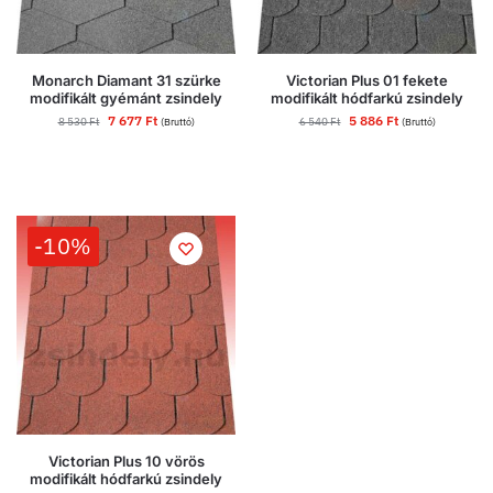
Monarch Diamant 31 szürke
Victorian Plus 01 fekete
modifikált gyémánt zsindely
modifikált hódfarkú zsindely
7 677
Ft
5 886
Ft
8 530
Ft
6 540
Ft
(Bruttó)
(Bruttó)
-10%
Victorian Plus 10 vörös
modifikált hódfarkú zsindely