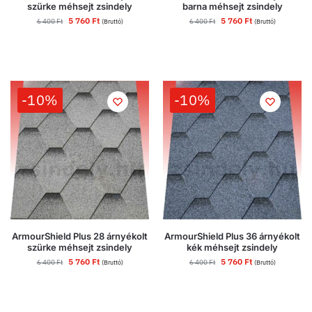
szürke méhsejt zsindely
barna méhsejt zsindely
5 760
Ft
5 760
Ft
6 400
Ft
6 400
Ft
(Bruttó)
(Bruttó)
-10%
-10%
ArmourShield Plus 28 árnyékolt
ArmourShield Plus 36 árnyékolt
szürke méhsejt zsindely
kék méhsejt zsindely
5 760
Ft
5 760
Ft
6 400
Ft
6 400
Ft
(Bruttó)
(Bruttó)