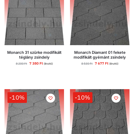
Monarch 31 szürke modifikált
Monarch Diamant 01 fekete
téglány zsindely
modifikált gyémánt zsindely
7 380
Ft
7 677
Ft
8 200
Ft
8 530
Ft
(Bruttó)
(Bruttó)
-10%
-10%