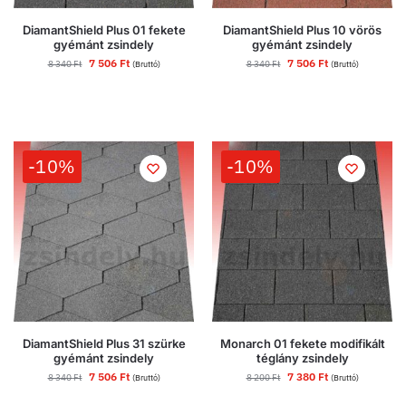
DiamantShield Plus 01 fekete
DiamantShield Plus 10 vörös
gyémánt zsindely
gyémánt zsindely
7 506
Ft
7 506
Ft
8 340
Ft
8 340
Ft
(Bruttó)
(Bruttó)
-10%
-10%
DiamantShield Plus 31 szürke
Monarch 01 fekete modifikált
gyémánt zsindely
téglány zsindely
7 506
Ft
7 380
Ft
8 340
Ft
8 200
Ft
(Bruttó)
(Bruttó)