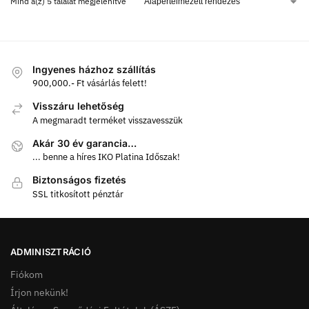
Mind a(z) 5 találat megjelenítve
Ingyenes házhoz szállítás
900,000.- Ft vásárlás felett!
Visszáru lehetőség
A megmaradt terméket visszavesszük
Akár 30 év garancia…
... benne a híres IKO Platina Időszak!
Biztonságos fizetés
SSL titkosított pénztár
ADMINISZTRÁCIÓ
Fiókom
Írjon nekünk!