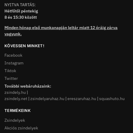
NYITVA TARTÁS:
Hétfőtől péntekig
8 és 15:30 között
Minden hónap első munkanapján leltár miatt 12 óráig zárva
vagyunk.
KÖVESSEN MINKET!
Facebook
Instagram
Tiktok
Twitter
További webáruházaink:
zsindely.hu
|
zsindely.net
|
zsindelyaruhaz.hu
|
ereszaruhaz.hu
|
squashuto.hu
TERMÉKEINK
Zsindelyek
Akciós zsindelyek