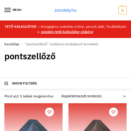
zsindely.hu
MENU
0
TETŐ KALKULÁTOR
— Anyagigény számítás online, percek alatt. Továbblépés
a
zsindely tető kalkulátor oldalra
!
Kezdőlap
“pontszellőző” címkével rendelkező termékek
/
pontszellőző
SHOW FILTERS
Mind a(z) 5 találat megjelenítve