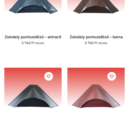
Zsindely pontszellőző – antracit
Zsindely pontszellőző – barna
5 760
Ft
5 760
Ft
(Bruttó)
(Bruttó)