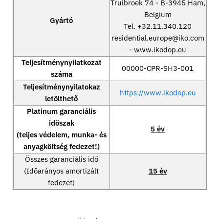
Truibroek 74 - B-3945 Ham,
Belgium
Gyártó
Tel. +32.11.340.120
residential.europe@iko.com
- www.ikodop.eu
Teljesítménynyilatkozat
00000-CPR-SH3-001
száma
Teljesítménynyilatokaz
https://www.ikodop.eu
letölthető
Platinum garanciális
időszak
5 év
(teljes védelem, munka- és
anyagköltség fedezet!)
Összes garanciális idő
(Időarányos amortizált
15 év
fedezet)