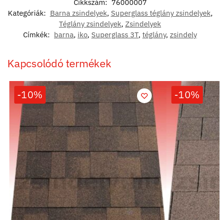
Cikkszám:
76000007
Kategóriák:
Barna zsindelyek
,
Superglass téglány zsindelyek
,
Téglány zsindelyek
,
Zsindelyek
Címkék:
barna
,
iko
,
Superglass 3T
,
téglány
,
zsindely
Kapcsolódó termékek
-10%
-10%