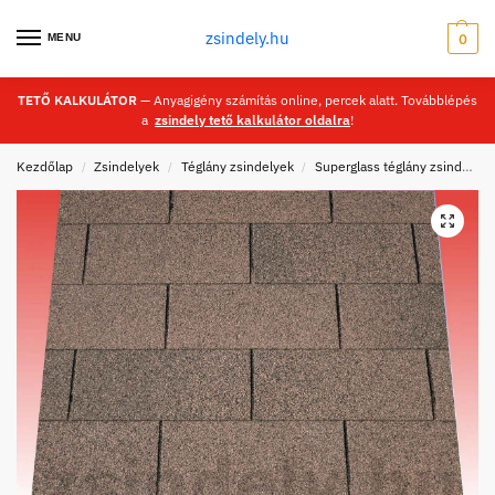
zsindely.hu
MENU
0
TETŐ KALKULÁTOR
— Anyagigény számítás online, percek alatt. Továbblépés
a
zsindely tető kalkulátor oldalra
!
Kezdőlap
Zsindelyek
Téglány zsindelyek
Superglass téglány zsindelyek
/
/
/