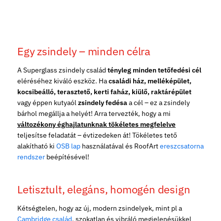
Egy zsindely – minden célra
A Superglass zsindely család
tényleg minden tetőfedési cél
eléréséhez kiváló eszköz. Ha
családi ház, melléképület,
kocsibeálló, terasztető, kerti faház, kiülő, raktárépület
vagy éppen kutyaól
zsindely fedésa
a cél – ez a zsindely
bárhol megállja a helyét! Arra tervezték, hogy a mi
változékony éghajlatunknak tökéletes megfelelve
teljesítse feladatát – évtizedeken át! Tökéletes tető
alakítható ki
OSB lap
használatával és RoofArt
ereszcsatorna
rendszer
beépítésével!
Letisztult, elegáns, homogén design
Kétségtelen, hogy az új, modern zsindelyek, mint pl a
Cambridge család
, szokatlan és vibráló megjelenésükkel