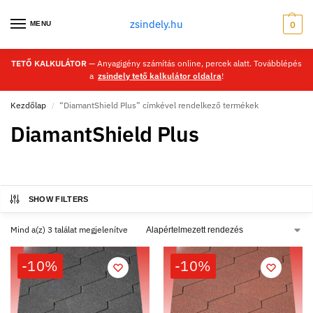
zsindely.hu
MENU
0
TETŐ KALKULÁTOR
— Anyagigény számítás online, percek alatt. Továbblépés
a
zsindely tető kalkulátor oldalra
!
Kezdőlap
“DiamantShield Plus” címkével rendelkező termékek
/
DiamantShield Plus
SHOW FILTERS
Mind a(z) 3 találat megjelenítve
-10%
-10%