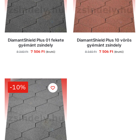
DiamantShield Plus 01 fekete
DiamantShield Plus 10 vörös
gyémánt zsindely
gyémánt zsindely
7 506
Ft
7 506
Ft
8 340
Ft
8 340
Ft
(Bruttó)
(Bruttó)
-10%