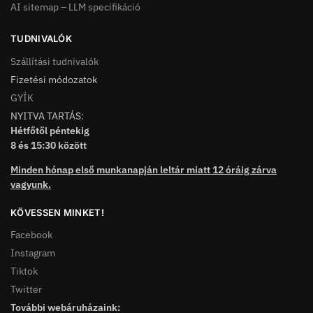
AI sitemap – LLM specifikáció
TUDNIVALÓK
Szállítási tudnivalók
Fizetési módozatok
GYÍK
NYITVA TARTÁS:
Hétfőtől péntekig
8 és 15:30 között
Minden hónap első munkanapján leltár miatt 12 óráig zárva
vagyunk.
KÖVESSEN MINKET!
Facebook
Instagram
Tiktok
Twitter
További webáruházaink: