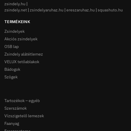
zsindely.hu
|
zsindely.net
|
zsindelyaruhaz.hu
|
ereszaruhaz.hu
|
squashuto.hu
TERMÉKEINK
Zsindelyek
Akciós zsindelyek
OSB lap
Zsindely alátétlemez
VELUX tetőablakok
Bádogok
Szögek
Tartozékok – egyéb
Szerszámok
Vízszigetelő lemezek
Faanyag
Ereszcsatorna