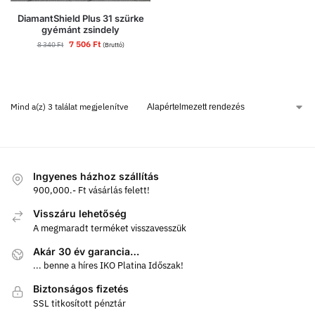
DiamantShield Plus 31 szürke
gyémánt zsindely
7 506
Ft
8 340
Ft
(Bruttó)
Mind a(z) 3 találat megjelenítve
Ingyenes házhoz szállítás
900,000.- Ft vásárlás felett!
Visszáru lehetőség
A megmaradt terméket visszavesszük
Akár 30 év garancia…
... benne a híres IKO Platina Időszak!
Biztonságos fizetés
SSL titkosított pénztár