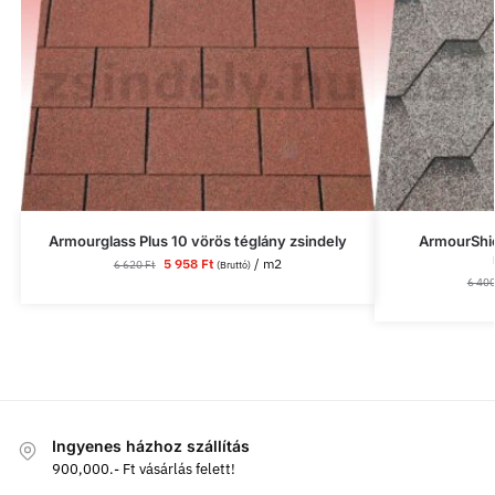
Armourglass Plus 10 vörös téglány zsindely
ArmourShie
5 958
Ft
/ m2
6 620
Ft
(Bruttó)
6 40
Ingyenes házhoz szállítás
900,000.- Ft vásárlás felett!