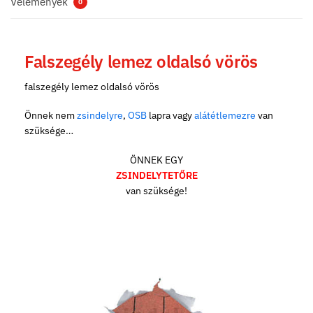
Vélemények
0
Falszegély lemez oldalsó vörös
falszegély lemez oldalsó vörös
Önnek nem
zsindelyre
,
OSB
lapra vagy
alátétlemezre
van
szüksége…
ÖNNEK EGY
ZSINDELYTETŐRE
van szüksége!