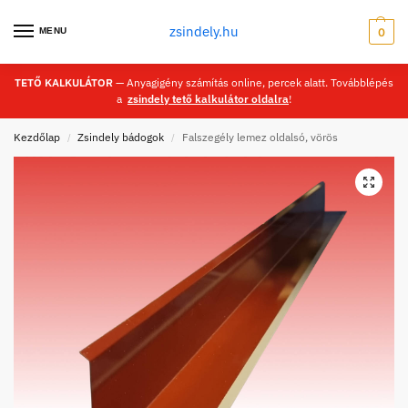
zsindely.hu
MENU
0
TETŐ KALKULÁTOR
— Anyagigény számítás online, percek alatt. Továbblépés
a
zsindely tető kalkulátor oldalra
!
Kezdőlap
Zsindely bádogok
Falszegély lemez oldalsó, vörös
/
/