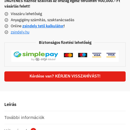
INGYENES házhoz szállítás az ország egész területén 900,000.- Ft
vásárlás felett!
Visszáru lehetőség
Anyagigény számítás, szaktanácsadás
Online
zsindely tető kalkulátor
!
zsindely.hu
Biztonságos fizetési lehetőség
Kérdése van? KÉRJEN VISSZAHÍVÁST!
Leírás
További információk