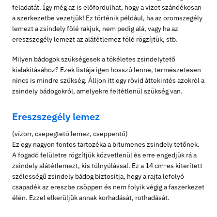
feladatát. Így még az is előfordulhat, hogy a vizet szándékosan
a szerkezetbe vezetjük! Ez történik például, ha az oromszegély
lemezt a zsindely fölé rakjuk, nem pedig alá, vagy ha az
ereszszegély lemezt az alátétlemez fölé rögzíjtük, stb.
Milyen bádogok szükségesek a tökéletes zsindelytető
kialakításához? Ezek listája igen hosszú lenne, természetesen
nincs is mindre szükség. Álljon itt egy rövid áttekintés azokról a
zsindely bádogokról, amelyekre feltétlenül szükség van.
Ereszszegély lemez
(vízorr, csepegtető lemez, cseppentő)
Ez egy nagyon fontos tartozéka a bitumenes zsindely tetőnek.
A fogadó felületre rögzítjük közvetlenül és erre engedjük rá a
zsindely alátétlemezt, kis túlnyúlással. Ez a 14 cm-es kiterített
szélességű zsindely bádog biztosítja, hogy a rajta lefolyó
csapadék az ereszbe csöppen és nem folyik végig a faszerkezet
élén. Ezzel elkerüljük annak korhadását, rothadását.