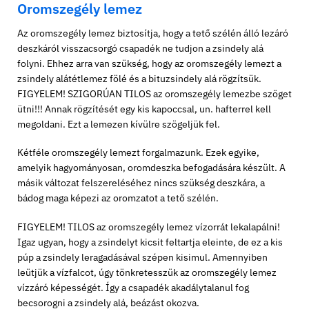
Oromszegély lemez
Az oromszegély lemez biztosítja, hogy a tető szélén álló lezáró
deszkáról visszacsorgó csapadék ne tudjon a zsindely alá
folyni. Ehhez arra van szükség, hogy az oromszegély lemezt a
zsindely alátétlemez fölé és a bituzsindely alá rögzítsük.
FIGYELEM! SZIGORÚAN TILOS az oromszegély lemezbe szöget
ütni!!! Annak rögzítését egy kis kapoccsal, un. hafterrel kell
megoldani. Ezt a lemezen kívülre szögeljük fel.
Kétféle oromszegély lemezt forgalmazunk. Ezek egyike,
amelyik hagyományosan, oromdeszka befogadására készült. A
másik változat felszereléséhez nincs szükség deszkára, a
bádog maga képezi az oromzatot a tető szélén.
FIGYELEM! TILOS az oromszegély lemez vízorrát lekalapálni!
Igaz ugyan, hogy a zsindelyt kicsit feltartja eleinte, de ez a kis
púp a zsindely leragadásával szépen kisimul. Amennyiben
leütjük a vízfalcot, úgy tönkretesszük az oromszegély lemez
vízzáró képességét. Így a csapadék akadálytalanul fog
becsorogni a zsindely alá, beázást okozva.