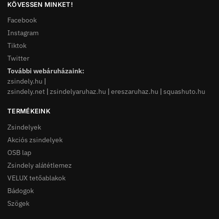
KÖVESSEN MINKET!
Facebook
Instagram
Tiktok
Twitter
További webáruházaink:
zsindely.hu
|
zsindely.net
|
zsindelyaruhaz.hu
|
ereszaruhaz.hu
|
squashuto.hu
TERMÉKEINK
Zsindelyek
Akciós zsindelyek
OSB lap
Zsindely alátétlemez
VELUX tetőablakok
Bádogok
Szögek