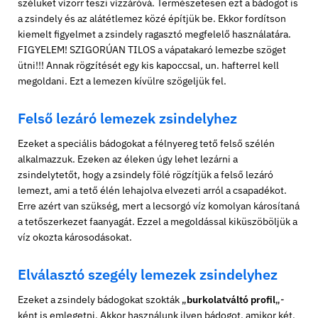
szélüket vízorr teszi vízzáróvá. Természetesen ezt a bádogot is
a zsindely és az alátétlemez közé építjük be. Ekkor fordítson
kiemelt figyelmet a zsindely ragasztó megfelelő használatára.
FIGYELEM! SZIGORÚAN TILOS a vápatakaró lemezbe szöget
ütni!!! Annak rögzítését egy kis kapoccsal, un. hafterrel kell
megoldani. Ezt a lemezen kívülre szögeljük fel.
Felső lezáró lemezek zsindelyhez
Ezeket a speciális bádogokat a félnyereg tető felső szélén
alkalmazzuk. Ezeken az éleken úgy lehet lezárni a
zsindelytetőt, hogy a zsindely fölé rögzítjük a felső lezáró
lemezt, ami a tető élén lehajolva elvezeti arról a csapadékot.
Erre azért van szükség, mert a lecsorgó víz komolyan károsítaná
a tetőszerkezet faanyagát. Ezzel a megoldással kiküszöböljük a
víz okozta károsodásokat.
Elválasztó szegély lemezek zsindelyhez
Ezeket a zsindely bádogokat szokták „
burkolatváltó profil
„-
ként is emlegetni. Akkor használunk ilyen bádogot, amikor két,