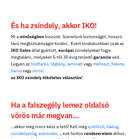
És ha zsindely, akkor IKO!
Mi a
minőségben
hiszünk. Szeretünk biztonságot, hosszú
távú megbízhatóságot kínálni. Ezért kínálatunkban csak az
IKO Sales
által gyártott,
európai
zsindelyeket fogja
megtalálni, melyeket 5-től 30 évig terjedő
garancia
véd..
Legyen az
hódfarkú
,
téglány
,
laminált
vagy
méhsejt
,
fekete
,
barna
vagy
vörös
:
az IKO zsindely tökéletes választás!
Ha a falszegély lemez oldalsó
vörös már megvan…
…akkor még nincs kész a tető! Kell még
szellőző
,
bádog
,
zsindelyszög
,
szerszám
…, sok fontos
rendszerelem
ahhoz,