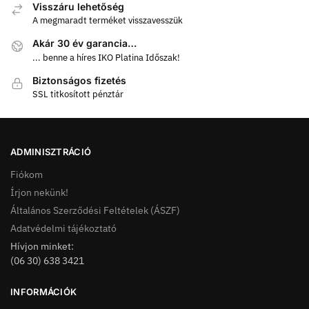
Visszáru lehetőség
A megmaradt terméket visszavesszük
Akár 30 év garancia…
... benne a híres IKO Platina Időszak!
Biztonságos fizetés
SSL titkosított pénztár
ADMINISZTRÁCIÓ
Fiókom
Írjon nekünk!
Általános Szerződési Feltételek (ÁSZF)
Adatvédelmi tájékoztató
Hívjon minket:
(06 30) 638 3421
INFORMÁCIÓK