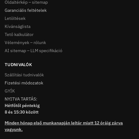
Oldaltérkép – sitemap
Garanciális feltételek
Letöltések
Kívánságlista
Tető kalkulátor
Vélemények – rólunk
AI sitemap – LLM specifikáció
TUDNIVALÓK
Szállítási tudnivalók
Fizetési módozatok
GYÍK
NYITVA TARTÁS:
Hétfőtől péntekig
8 és 15:30 között
Minden hónap első munkanapján leltár miatt 12 óráig zárva
vagyunk.