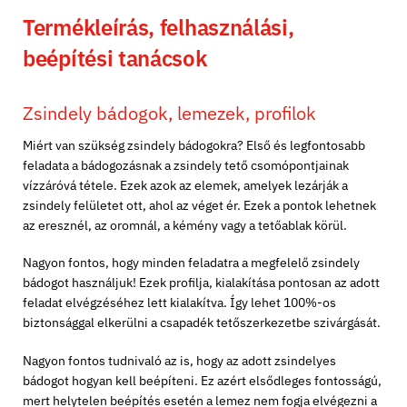
Termékleírás, felhasználási,
beépítési tanácsok
Zsindely bádogok, lemezek, profilok
Miért van szükség zsindely bádogokra? Első és legfontosabb
feladata a bádogozásnak a zsindely tető csomópontjainak
vízzáróvá tétele. Ezek azok az elemek, amelyek lezárják a
zsindely felületet ott, ahol az véget ér. Ezek a pontok lehetnek
az eresznél, az oromnál, a kémény vagy a tetőablak körül.
Nagyon fontos, hogy minden feladatra a megfelelő zsindely
bádogot használjuk! Ezek profilja, kialakítása pontosan az adott
feladat elvégzéséhez lett kialakítva. Így lehet 100%-os
biztonsággal elkerülni a csapadék tetőszerkezetbe szivárgását.
Nagyon fontos tudnivaló az is, hogy az adott zsindelyes
bádogot hogyan kell beépíteni. Ez azért elsődleges fontosságú,
mert helytelen beépítés esetén a lemez nem fogja elvégezni a