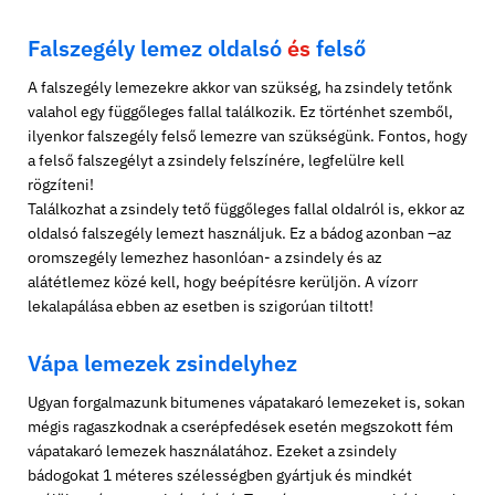
Falszegély lemez oldalsó
és
felső
A falszegély lemezekre akkor van szükség, ha zsindely tetőnk
valahol egy függőleges fallal találkozik. Ez történhet szemből,
ilyenkor falszegély felső lemezre van szükségünk. Fontos, hogy
a felső falszegélyt a zsindely felszínére, legfelülre kell
rögzíteni!
Találkozhat a zsindely tető függőleges fallal oldalról is, ekkor az
oldalsó falszegély lemezt használjuk. Ez a bádog azonban –az
oromszegély lemezhez hasonlóan- a zsindely és az
alátétlemez közé kell, hogy beépítésre kerüljön. A vízorr
lekalapálása ebben az esetben is szigorúan tiltott!
Vápa lemezek zsindelyhez
Ugyan forgalmazunk bitumenes vápatakaró lemezeket is, sokan
mégis ragaszkodnak a cserépfedések esetén megszokott fém
vápatakaró lemezek használatához. Ezeket a zsindely
bádogokat 1 méteres szélességben gyártjuk és mindkét