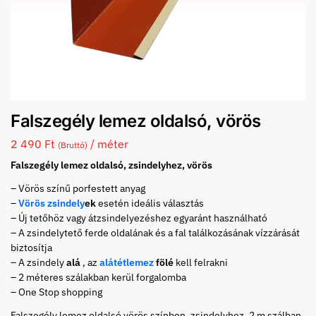
Falszegély lemez oldalsó, vörös
2 490
Ft
/ méter
(Bruttó)
Falszegély lemez oldalsó, zsindelyhez, vörös
– Vörös színű porfestett anyag
–
Vörös zsindely
ek
esetén ideális választás
– Új tetőhöz vagy átzsindelyezéshez egyaránt használható
– A zsindelytető ferde oldalának és a fal találkozásának vízzárását
biztosítja
– A zsindely
alá
, az
alátétlemez
fölé
kell felrakni
– 2 méteres szálakban kerül forgalomba
– One Stop shopping
Falszegély lemez oldalsó vörös színben, zsindelyhez, 2 m szálban,