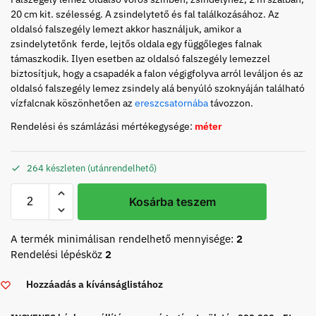
20 cm kit. szélesség. A zsindelytető és fal találkozásához. Az
oldalsó falszegély lemezt akkor használjuk, amikor a
zsindelytetőnk ferde, lejtős oldala egy függőleges falnak
támaszkodik. Ilyen esetben az oldalsó falszegély lemezzel
biztosítjuk, hogy a csapadék a falon végigfolyva arról leváljon és az
oldalsó falszegély lemez zsindely alá benyúló szoknyáján található
vízfalcnak köszönhetően az
ereszcsatornába
távozzon.
Rendelési és számlázási mértékegysége:
méter
264 készleten (utánrendelhető)
Kosárba teszem
A termék minimálisan rendelhető mennyisége:
2
Rendelési lépésköz
2
Hozzáadás a kívánságlistához