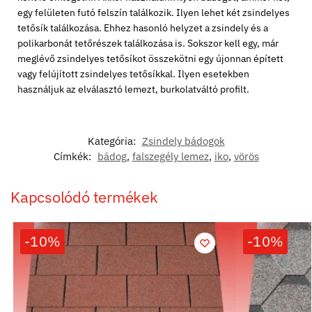
egy felületen futó felszín találkozik. Ilyen lehet két zsindelyes
tetősík találkozása. Ehhez hasonló helyzet a zsindely és a
polikarbonát tetőrészek találkozása is. Sokszor kell egy, már
meglévő zsindelyes tetősíkot összekötni egy újonnan épített
vagy felújított zsindelyes tetősíkkal. Ilyen esetekben
használjuk az elválasztó lemezt, burkolatváltó profilt.
Kategória:
Zsindely bádogok
Címkék:
bádog
,
falszegély lemez
,
iko
,
vörös
Kapcsolódó termékek
-10%
-10%