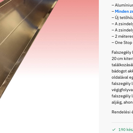
– Alumíniu
–
Minden z
– Új tetőhö
– A zsindel
– A zsinde
– 2 métere
– One Stop
Falszegély 
20 cm kiter
találkozásá
bádogot akk
oldalával e
falszegély 
végigfolyva
falszegély 
aljáig, aho
Rendelési 
190 kés