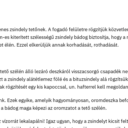
es zsindely tetőnek. A fogadó felületre rögzítjük közvetlen
m-es kiterített szélességű zsindely bádog biztosítja, hogy a
et élén. Ezzel elkerüljük annak korhadását, rothadását.
tető szélén álló lezáró deszkáról visszacsorgó csapadék ne 
t a zsindely alátétlemez fölé és a bituzsindely alá rögzí
 rögzítését egy kis kapoccsal, un. hafterrel kell megoldani
nk. Ezek egyike, amelyik hagyományosan, oromdeszka befog
 a bádog maga képezi az oromzatot a tető szélén.
rrát lekalapálni! Igaz ugyan, hogy a zsindelyt kicsit feltar