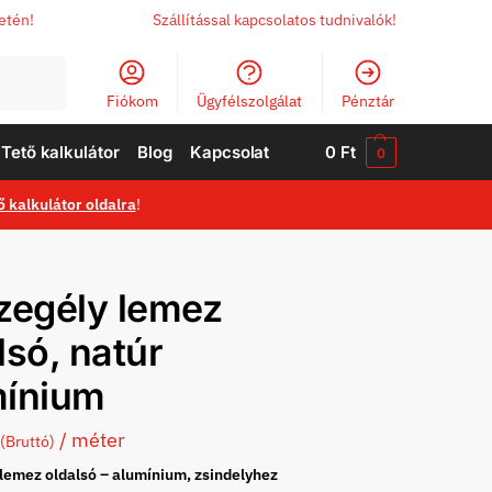
letén!
Szállítással kapcsolatos tudnivalók!
Keresés
Fiókom
Ügyfélszolgálat
Pénztár
Tető kalkulátor
Blog
Kapcsolat
0
Ft
0
ő kalkulátor oldalra
!
zegély lemez
lsó, natúr
mínium
/ méter
(Bruttó)
 lemez oldalsó – alumínium, zsindelyhez