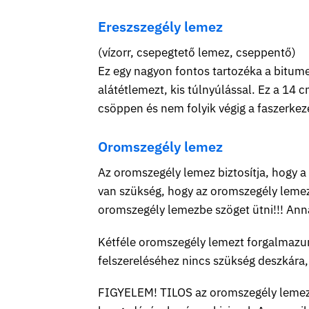
Ereszszegély lemez
(vízorr, csepegtető lemez, cseppentő)
Ez egy nagyon fontos tartozéka a bitumen
alátétlemezt, kis túlnyúlással. Ez a 14 c
csöppen és nem folyik végig a faszerkez
Oromszegély lemez
Az oromszegély lemez biztosítja, hogy a 
van szükség, hogy az oromszegély lemez
oromszegély lemezbe szöget ütni!!! Annak
Kétféle oromszegély lemezt forgalmazu
felszereléséhez nincs szükség deszkára,
FIGYELEM! TILOS az oromszegély lemez vízo