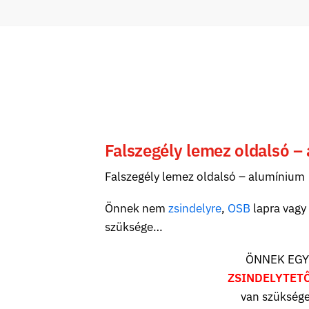
Falszegély lemez oldalsó –
Falszegély lemez oldalsó – alumínium
Önnek nem
zsindelyre
,
OSB
lapra vagy
szüksége…
ÖNNEK EGY
ZSINDELYTET
van szüksége