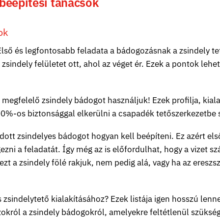
 beépítési tanácsok
ok
lső és legfontosabb feladata a bádogozásnak a zsindely te
zsindely felületet ott, ahol az véget ér. Ezek a pontok leh
megfelelő zsindely bádogot használjuk! Ezek profilja, kial
100%-os biztonsággal elkerülni a csapadék tetőszerkezetbe 
adott zsindelyes bádogot hogyan kell beépíteni. Ez azért el
zni a feladatát. Így még az is előfordulhat, hogy a vizet s
zt a zsindely fölé rakjuk, nem pedig alá, vagy ha az ereszs
zsindelytető kialakításához? Ezek listája igen hosszú lenn
azokról a zsindely bádogokról, amelyekre feltétlenül szüksé