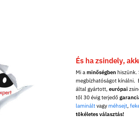
És ha zsindely, akk
Mi a
minőségben
hiszünk. 
megbízhatóságot kínálni. 
által gyártott,
európai
zsin
től 30 évig terjedő
garanci
laminált
vagy
méhsejt
,
fek
tökéletes választás!