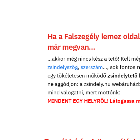
Ha a Falszegély lemez olda
már megvan…
…akkor még nincs kész a tető! Kell m
zsindelyszög
,
szerszám
…, sok fontos
r
egy tökéletesen működő
zsindelytető
l
ne aggódjon: a zsindely.hu webáruházb
mind válogatni, mert mottónk:
MINDENT EGY HELYRŐL! Látogassa 