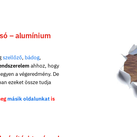
lsó – alumínium
ég
szellőző
,
bádog
,
endszerelem
ahhoz, hogy
egyen a végeredmény. De
an ezeket össze tudja
meg
másik oldalunkat
is