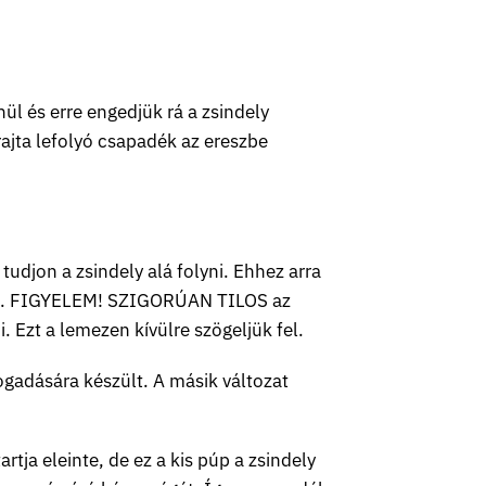
ül és erre engedjük rá a zsindely
 rajta lefolyó csapadék az ereszbe
tudjon a zsindely alá folyni. Ehhez arra
tsük. FIGYELEM! SZIGORÚAN TILOS az
. Ezt a lemezen kívülre szögeljük fel.
adására készült. A másik változat
tja eleinte, de ez a kis púp a zsindely