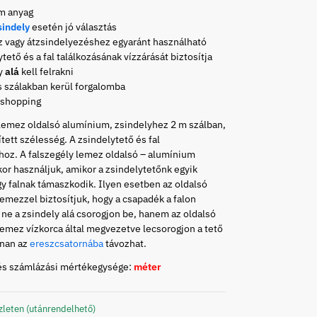
m anyag
sindely
esetén jó választás
z vagy átzsindelyezéshez egyaránt használható
ytető és a fal találkozásának vízzárását biztosítja
ly
alá
kell felrakni
s szálakban kerül forgalomba
 shopping
lemez oldalsó alumínium, zsindelyhez 2 m szálban,
ített szélesség. A zsindelytető és fal
hoz. A falszegély lemez oldalsó – alumínium
or használjuk, amikor a zsindelytetőnk egyik
gy falnak támaszkodik. Ilyen esetben az oldalsó
lemezzel biztosítjuk, hogy a csapadék a falon
 ne a zsindely alá csorogjon be, hanem az oldalsó
lemez vízkorca által megvezetve lecsorogjon a tető
nnan az
ereszcsatornába
távozhat.
és számlázási mértékegysége:
méter
zleten (utánrendelhető)