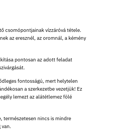
tő csomópontjainak vízzáróvá tétele.
etnek az eresznél, az oromnál, a kémény
akítása pontosan az adott feladat
szivárgását.
sődleges fontosságú, mert helytelen
zándékosan a szerkezetbe vezetjük! Ez
zegély lemezt az alátétlemez fölé
e, természetesen nincs is mindre
g van.