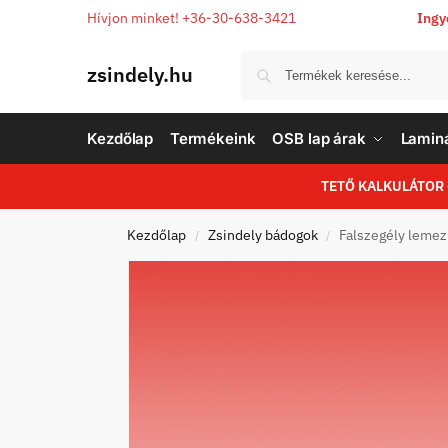
Hívjon minket! +36-30-638-3421
Ingy
zsindely.hu
Kezdőlap
Termékeink
OSB lap árak
Laminá
TETŐ KALKULÁTOR
Kezdőlap
Zsindely bádogok
Falszegély lemez
/
/