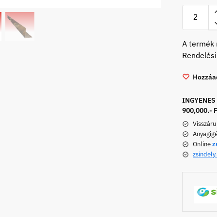
A termék 
Rendelési
Hozzáad
INGYENES h
900,000.- F
Visszáru
Anyagig
Online
z
zsindely