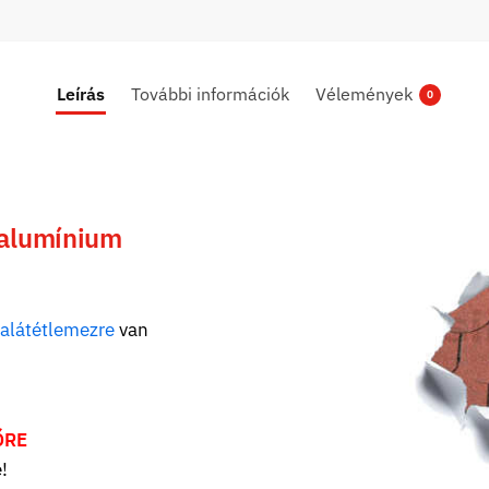
Leírás
További információk
Vélemények
0
 alumínium
alátétlemezre
van
ŐRE
!