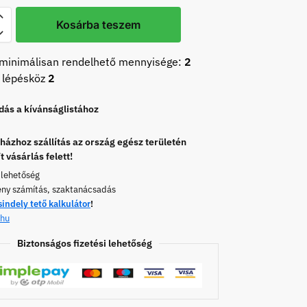
Kosárba teszem
minimálisan rendelhető mennyisége:
2
 lépésköz
2
ás a kívánságlistához
ázhoz szállítás az ország egész területén
t vásárlás felett!
 lehetőség
ény számítás, szaktanácsadás
sindely tető kalkulátor
!
.hu
Biztonságos fizetési lehetőség