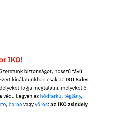
or IKO!
Szeretünk biztonságot, hosszú távú
Ezért kínálatunkban csak az
IKO Sales
delyeket fogja megtalálni, melyeket 5-
a
véd.. Legyen az
hódfarkú
,
téglány
,
ete
,
barna
vagy
vörös
:
az IKO zsindely