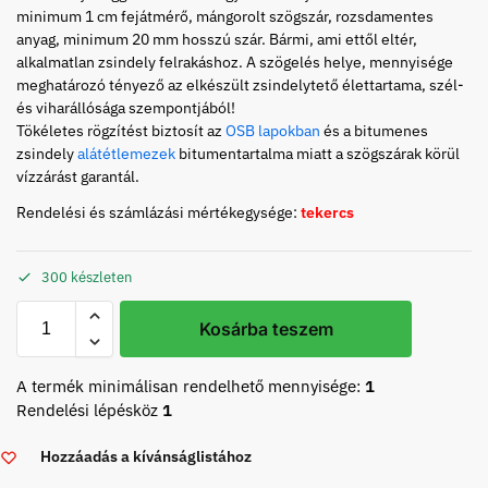
minimum 1 cm fejátmérő, mángorolt szögszár, rozsdamentes
anyag, minimum 20 mm hosszú szár. Bármi, ami ettől eltér,
alkalmatlan zsindely felrakáshoz. A szögelés helye, mennyisége
meghatározó tényező az elkészült zsindelytető élettartama, szél-
és viharállósága szempontjából!
Tökéletes rögzítést biztosít az
OSB lapokban
és a bitumenes
zsindely
alátétlemezek
bitumentartalma miatt a szögszárak körül
vízzárást garantál.
Rendelési és számlázási mértékegysége:
tekercs
300 készleten
Kosárba teszem
A termék minimálisan rendelhető mennyisége:
1
Rendelési lépésköz
1
Hozzáadás a kívánságlistához