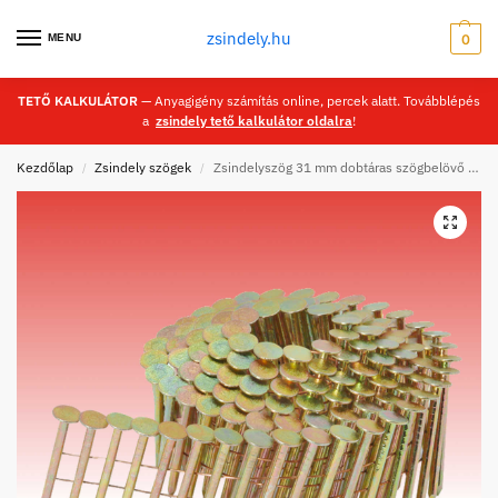
zsindely.hu
MENU
0
TETŐ KALKULÁTOR
— Anyagigény számítás online, percek alatt. Továbblépés
a
zsindely tető kalkulátor oldalra
!
Kezdőlap
Zsindely szögek
Zsindelyszög 31 mm dobtáras szögbelövő géphez
/
/