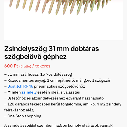
Zsindelyszög 31 mm dobtáras
szögbelövő géphez
600
Ft
/ tekercs
(Bruttó)
– 31 mm szárhossz, 15°-os dőlésszög
– Rozsdamentes anyag, 1 cm fejátmérő, mángorolt szögszár
–
Bostitch RN46
pneumatikus szögbelövőhöz
–
Minden
zsindely
esetén ideális választás
– Új tetőhöz és átzsindelyezéshez egyaránt használható
– 120 darabos tekercsben kerül forgalomba, ami kb. 4 m2 zsindely
felrakáshoz elég
– One Stop shopping
A zsindelyszöggel szemben nagyon komoly elvárások vannak: