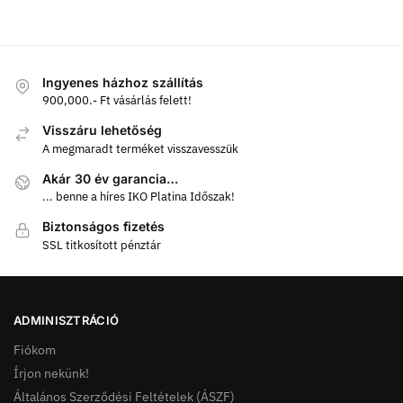
Ingyenes házhoz szállítás
900,000.- Ft vásárlás felett!
Visszáru lehetőség
A megmaradt terméket visszavesszük
Akár 30 év garancia…
... benne a híres IKO Platina Időszak!
Biztonságos fizetés
SSL titkosított pénztár
ADMINISZTRÁCIÓ
Fiókom
Írjon nekünk!
Általános Szerződési Feltételek (ÁSZF)