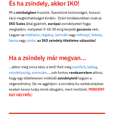
És ha zsindely, akkor IKO!
Mi a
minőségben
hiszünk. Szeretünk biztonságot, hosszú
távú megbízhatóságot kínálni. Ezért kínálatunkban csak az
IKO Sales
által gyártott,
európai
zsindelyeket fogja
megtalálni, melyeket 5-től 30 évig terjedő
garancia
véd..
Legyen az
hódfarkú
,
téglány
,
laminált
vagy
méhsejt
,
fekete
,
barna
vagy
vörös
:
az IKO zsindely tökéletes választás!
Ha a zsindely már megvan…
…akkor még nincs kész a tető! Kell még
szellőző
,
bádog
,
zsindelyszög
,
szerszám
…, sok fontos
rendszerelem
ahhoz,
hogy egy tökéletesen működő
zsindelytető
legyen a
végeredmény. De ne aggódjon: a zsindely.hu webáruházban
ezeket össze tudja mind válogatni, mert mottónk:
MINDENT
EGY HELYRŐL!