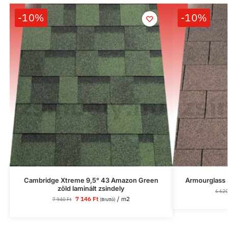
-10%
-10%
Cambridge Xtreme 9,5° 43 Amazon Green
Armourglass P
zöld laminált zsindely
6 62
7 146
Ft
/ m2
7 940
Ft
(Bruttó)