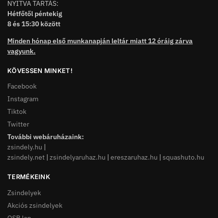
NYITVA TARTÁS:
Hétfőtől péntekig
8 és 15:30 között
Minden hónap első munkanapján leltár miatt 12 óráig zárva
vagyunk.
KÖVESSEN MINKET!
Facebook
Instagram
Tiktok
Twitter
További webáruházaink:
zsindely.hu
|
zsindely.net
|
zsindelyaruhaz.hu
|
ereszaruhaz.hu
|
squashuto.hu
TERMÉKEINK
Zsindelyek
Akciós zsindelyek
OSB lap