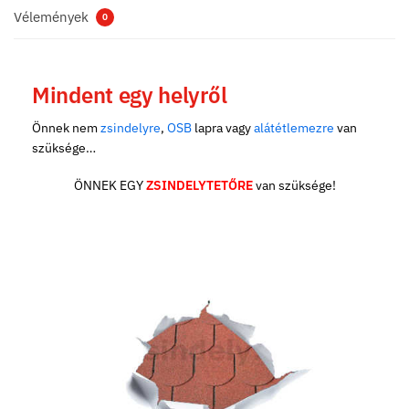
Vélemények
0
Mindent egy helyről
Önnek nem
zsindelyre
,
OSB
lapra vagy
alátétlemezre
van
szüksége…
ÖNNEK EGY
ZSINDELYTETŐRE
van szüksége!