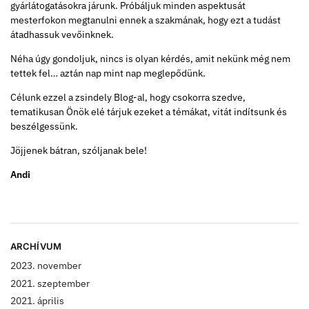
gyárlátogatásokra járunk. Próbáljuk minden aspektusát
mesterfokon megtanulni ennek a szakmának, hogy ezt a tudást
átadhassuk vevőinknek.
Néha úgy gondoljuk, nincs is olyan kérdés, amit nekünk még nem
tettek fel… aztán nap mint nap meglepődünk.
Célunk ezzel a zsindely Blog-al, hogy csokorra szedve,
tematikusan Önök elé tárjuk ezeket a témákat, vitát indítsunk és
beszélgessünk.
Jöjjenek bátran, szóljanak bele!
Andi
ARCHÍVUM
2023. november
2021. szeptember
2021. április