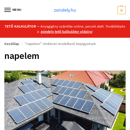
zsindely.hu
MENU
0
TETŐ KALKULÁTOR
— Anyagigény számítás online, percek alatt. Továbblépés
a
zsindely tető kalkulátor oldalra
!
Kezdőlap
“napelem” címkével rendelkező bejegyzések
/
napelem