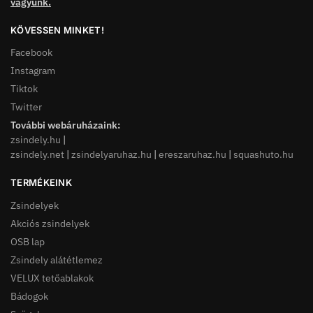
vagyunk.
KÖVESSEN MINKET!
Facebook
Instagram
Tiktok
Twitter
További webáruházaink:
zsindely.hu
|
zsindely.net
|
zsindelyaruhaz.hu
|
ereszaruhaz.hu
|
squashuto.hu
TERMÉKEINK
Zsindelyek
Akciós zsindelyek
OSB lap
Zsindely alátétlemez
VELUX tetőablakok
Bádogok