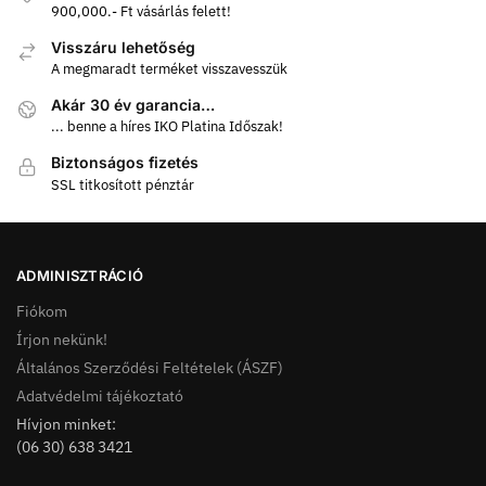
900,000.- Ft vásárlás felett!
Visszáru lehetőség
A megmaradt terméket visszavesszük
Akár 30 év garancia…
... benne a híres IKO Platina Időszak!
Biztonságos fizetés
SSL titkosított pénztár
ADMINISZTRÁCIÓ
Fiókom
Írjon nekünk!
Általános Szerződési Feltételek (ÁSZF)
Adatvédelmi tájékoztató
Hívjon minket:
(06 30) 638 3421