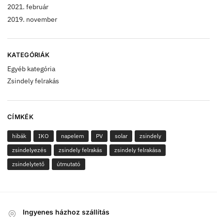
2021. február
2019. november
KATEGÓRIÁK
Egyéb kategória
Zsindely felrakás
CÍMKÉK
hibák
IKO
napelem
PV
solar
zsindely
zsindelyezés
zsindely felrakás
zsindely felrakása
zsindelytető
útmutató
Ingyenes házhoz szállítás