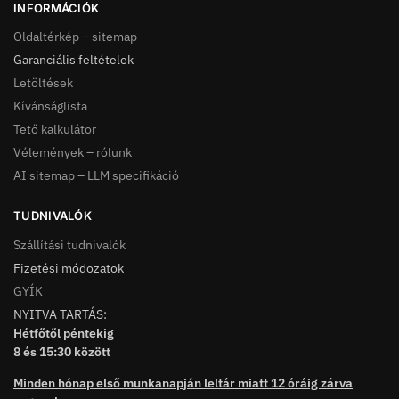
INFORMÁCIÓK
Oldaltérkép – sitemap
Garanciális feltételek
Letöltések
Kívánságlista
Tető kalkulátor
Vélemények – rólunk
AI sitemap – LLM specifikáció
TUDNIVALÓK
Szállítási tudnivalók
Fizetési módozatok
GYÍK
NYITVA TARTÁS:
Hétfőtől péntekig
8 és 15:30 között
Minden hónap első munkanapján leltár miatt 12 óráig zárva