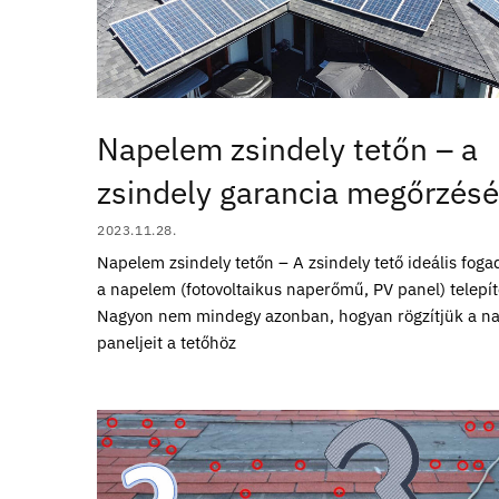
Napelem zsindely tetőn – a
zsindely garancia megőrzésé
2023.11.28.
Napelem zsindely tetőn – A zsindely tető ideális fogad
a napelem (fotovoltaikus naperőmű, PV panel) telepí
Nagyon nem mindegy azonban, hogyan rögzítjük a n
paneljeit a tetőhöz