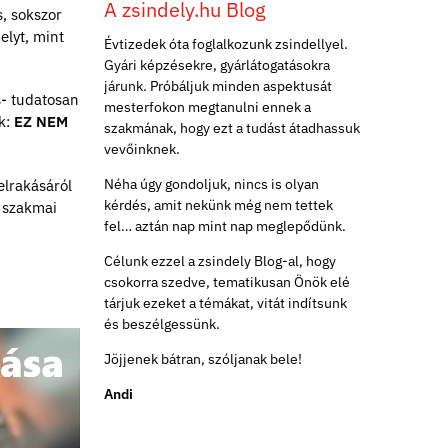
A zsindely.hu Blog
s, sokszor
elyt, mint
Évtizedek óta foglalkozunk zsindellyel.
Gyári képzésekre, gyárlátogatásokra
járunk. Próbáljuk minden aspektusát
s- tudatosan
mesterfokon megtanulni ennek a
ék:
EZ NEM
szakmának, hogy ezt a tudást átadhassuk
vevőinknek.
Néha úgy gondoljuk, nincs is olyan
elrakásáról
kérdés, amit nekünk még nem tettek
, szakmai
fel… aztán nap mint nap meglepődünk.
Célunk ezzel a zsindely Blog-al, hogy
csokorra szedve, tematikusan Önök elé
tárjuk ezeket a témákat, vitát indítsunk
és beszélgessünk.
Jöjjenek bátran, szóljanak bele!
Andi