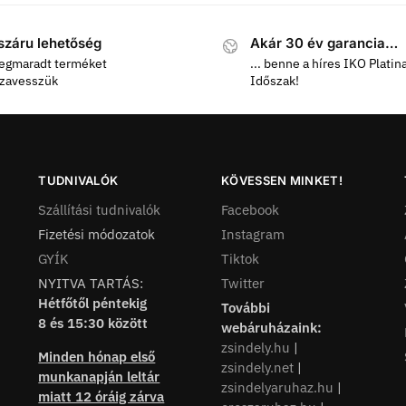
száru lehetőség
Akár 30 év garancia…
egmaradt terméket
... benne a híres IKO Platin
szavesszük
Időszak!
TUDNIVALÓK
KÖVESSEN MINKET!
Szállítási tudnivalók
Facebook
Fizetési módozatok
Instagram
GYÍK
Tiktok
NYITVA TARTÁS:
Twitter
Hétfőtől péntekig
További
8 és 15:30 között
webáruházaink:
zsindely.hu
|
Minden hónap első
zsindely.net
|
munkanapján leltár
zsindelyaruhaz.hu
|
miatt 12 óráig zárva