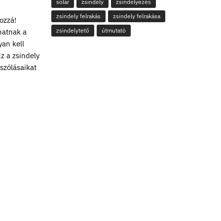
solar
zsindely
zsindelyezés
zsindely felrakás
zsindely felrakása
ozzá!
zsindelytető
útmutató
hatnak a
yan kell
z a zsindely
ászólásaikat