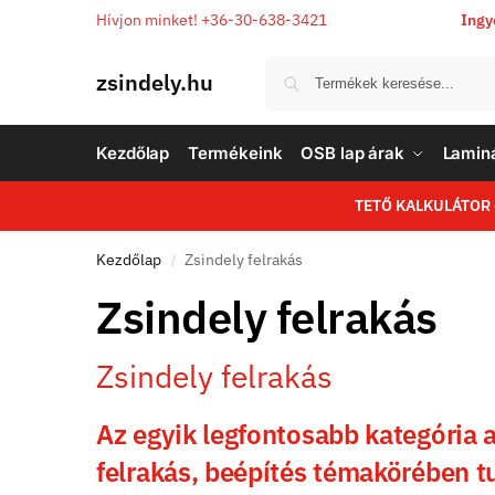
Hívjon minket! +36-30-638-3421
Ingy
zsindely.hu
Kezdőlap
Termékeink
OSB lap árak
Laminá
TETŐ KALKULÁTOR
Kezdőlap
Zsindely felrakás
/
Zsindely felrakás
Zsindely felrakás
Az egyik legfontosabb kategória a
felrakás, beépítés témakörében tu