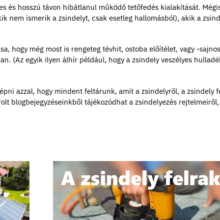
tes és hosszú távon hibátlanul működő tetőfedés kialakítását. Mégi
ik nem ismerik a zsindelyt, csak esetleg hallomásból), akik a zsind
a, hogy még most is rengeteg tévhit, ostoba előítélet, vagy -sajno
ban. (Az egyik ilyen álhír például, hogy a zsindely veszélyes hullad
ni azzal, hogy mindent feltárunk, amit a zsindelyről, a zsindely f
olt blogbejegyzéseinkből tájékozódhat a zsindelyezés rejtelmeiről