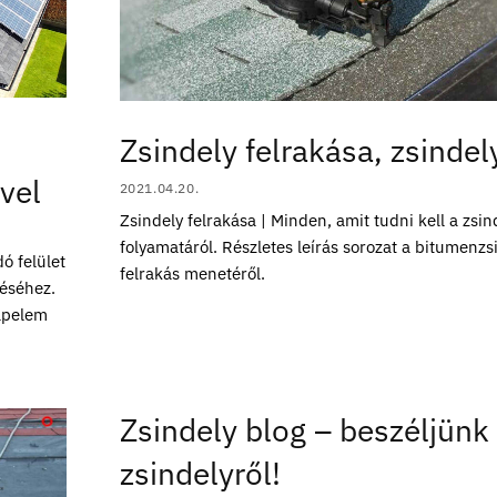
Zsindely felrakása, zsinde
vel
2021.04.20.
Zsindely felrakása | Minden, amit tudni kell a zsi
folyamatáról. Részletes leírás sorozat a bitumenzs
ó felület
felrakás menetéről.
téséhez.
apelem
Zsindely blog – beszéljünk
zsindelyről!