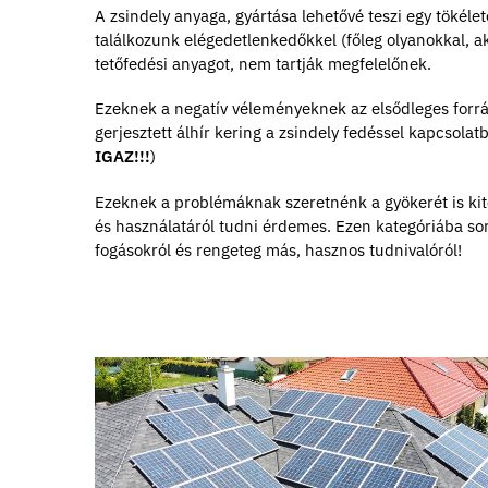
A zsindely anyaga, gyártása lehetővé teszi egy tökéle
találkozunk elégedetlenkedőkkel (főleg olyanokkal, ak
tetőfedési anyagot, nem tartják megfelelőnek.
Ezeknek a negatív véleményeknek az elsődleges forrás
gerjesztett álhír kering a zsindely fedéssel kapcsolat
IGAZ!!!
)
Ezeknek a problémáknak szeretnénk a gyökerét is kitép
és használatáról tudni érdemes. Ezen kategóriába sor
fogásokról és rengeteg más, hasznos tudnivalóról!