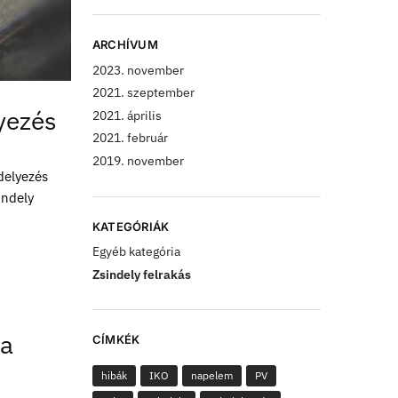
ARCHÍVUM
2023. november
2021. szeptember
lyezés
2021. április
2021. február
2019. november
ndelyezés
indely
KATEGÓRIÁK
Egyéb kategória
Zsindely felrakás
 a
CÍMKÉK
hibák
IKO
napelem
PV