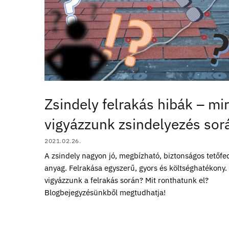
Zsindely felrakás hibák – mi
vigyázzunk zsindelyezés sor
2021.02.26.
A zsindely nagyon jó, megbízható, biztonságos tetőfe
anyag. Felrakása egyszerű, gyors és költséghatékony.
vigyázzunk a felrakás során? Mit ronthatunk el?
Blogbejegyzésünkből megtudhatja!