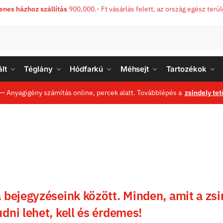
enes házhoz szállítás
900,000.- Ft vásárlás felett, az ország egész terü
lt
Téglány
Hódfarkú
Méhsejt
Tartozékok
— Anyagigény számítás online, percek alatt. Továbblépés a
zsindely tet
 bejegyzéseink között. Minden, amit a zsi
dni lehet, kell és érdemes!