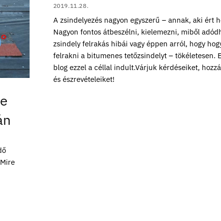
2019.11.28.
A zsindelyezés nagyon egyszerű – annak, aki ért h
Nagyon fontos átbeszélni, kielemezni, miből adód
zsindely felrakás hibái vagy éppen arról, hogy hog
felrakni a bitumenes tetőzsindelyt – tökéletesen. E
blog ezzel a céllal indult.Várjuk kérdéseiket, hozz
és észrevételeiket!
re
án
dő
 Mire