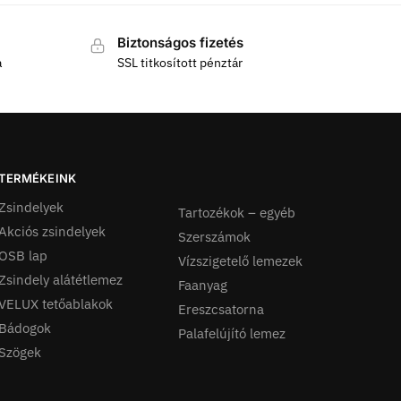
Biztonságos fizetés
a
SSL titkosított pénztár
TERMÉKEINK
Zsindelyek
Tartozékok – egyéb
Akciós zsindelyek
Szerszámok
OSB lap
Vízszigetelő lemezek
Zsindely alátétlemez
Faanyag
VELUX tetőablakok
Ereszcsatorna
Bádogok
Palafelújító lemez
Szögek