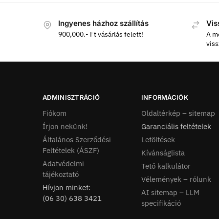
Ingyenes házhoz szállítás
Vis
900,000.- Ft vásárlás felett!
A m
vis
ADMINISZTRÁCIÓ
INFORMÁCIÓK
Fiókom
Oldaltérkép – sitemap
Írjon nekünk!
Garanciális feltételek
Általános Szerződési
Letöltések
Feltételek (ÁSZF)
Kívánságlista
Adatvédelmi
Tető kalkulátor
tájékoztató
Vélemények – rólunk
Hívjon minket:
AI sitemap – LLM
(06 30) 638 3421
specifikáció