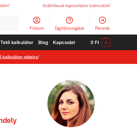
letén!
Szállítással kapcsolatos tudnivalók!
Keresés
Fiókom
Ügyfélszolgálat
Pénztár
Tető kalkulátor
Blog
Kapcsolat
0
Ft
0
ő kalkulátor oldalra
!
ndely