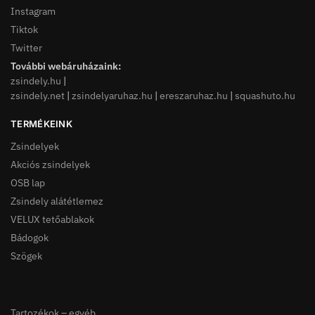
Instagram
Tiktok
Twitter
További webáruházaink:
zsindely.hu
|
zsindely.net
|
zsindelyaruhaz.hu
|
ereszaruhaz.hu
|
squashuto.hu
TERMÉKEINK
Zsindelyek
Akciós zsindelyek
OSB lap
Zsindely alátétlemez
VELUX tetőablakok
Bádogok
Szögek
Tartozékok – egyéb