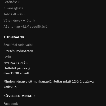
Letöltések
Kívánságlista
Tető kalkulátor
Vélemények – rólunk
AI sitemap – LLM specifikáció
TUDNIVALÓK
Szállítási tudnivalók
Fizetési módozatok
GYÍK
NYITVA TARTÁS:
Hétfőtől péntekig
8 és 15:30 között
Minden hónap első munkanapján leltár miatt 12 óráig zárva
vagyunk.
KÖVESSEN MINKET!
Facebook