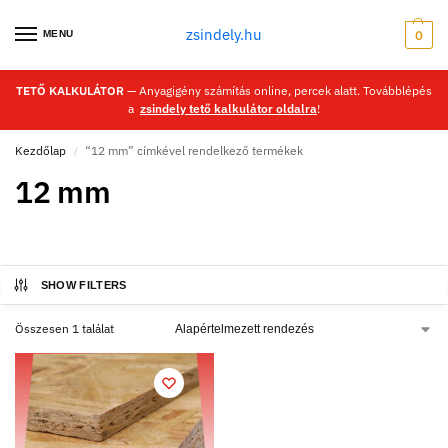
zsindely.hu
MENU
0
TETŐ KALKULÁTOR
— Anyagigény számítás online, percek alatt. Továbblépés
a
zsindely tető kalkulátor oldalra
!
Kezdőlap
“12 mm” címkével rendelkező termékek
/
12 mm
SHOW FILTERS
Összesen 1 találat