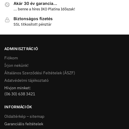
Akár 30 év garancia…
... benne a híres IKO Platina Időszak!
Biztonságos fizetés
SSL titkosított pénztár
ADMINISZTRÁCIÓ
Fiókom
Írjon nekünk!
Általános Szerződési Feltételek (ÁSZF)
Adatvédelmi tájékoztató
Hívjon minket:
(06 30) 638 3421
INFORMÁCIÓK
Oldaltérkép – sitemap
Garanciális feltételek