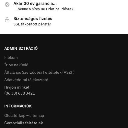
Akár 30 év garancia…
... benne a híres IKO Platina Időszak!
Biztonságos fizetés
SSL titkosított pénztár
ADMINISZTRÁCIÓ
Fiókom
Írjon nekünk!
Általános Szerződési Feltételek (ÁSZF)
Adatvédelmi tájékoztató
Hívjon minket:
(06 30) 638 3421
INFORMÁCIÓK
Oldaltérkép – sitemap
Garanciális feltételek