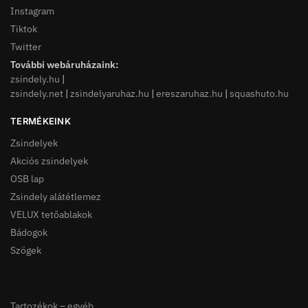
Instagram
Tiktok
Twitter
További webáruházaink:
zsindely.hu
|
zsindely.net
|
zsindelyaruhaz.hu
|
ereszaruhaz.hu
|
squashuto.hu
TERMÉKEINK
Zsindelyek
Akciós zsindelyek
OSB lap
Zsindely alátétlemez
VELUX tetőablakok
Bádogok
Szögek
Tartozékok – egyéb