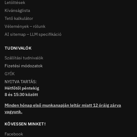
Letöltések
Kívánságlista
Tető kalkulátor
Vélemények – rólunk
AI sitemap – LLM specifikáció
TUDNIVALÓK
Szállítási tudnivalók
Fizetési módozatok
GYÍK
NYITVA TARTÁS:
Hétfőtől péntekig
8 és 15:30 között
Minden hónap első munkanapján leltár miatt 12 óráig zárva
vagyunk.
KÖVESSEN MINKET!
Facebook