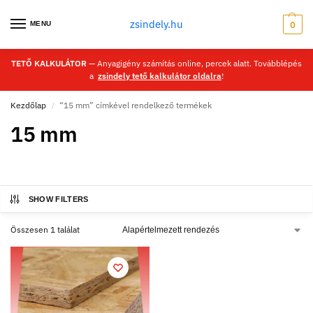
zsindely.hu
MENU
0
TETŐ KALKULÁTOR
— Anyagigény számítás online, percek alatt. Továbblépés
a
zsindely tető kalkulátor oldalra
!
Kezdőlap
“15 mm” címkével rendelkező termékek
/
15 mm
SHOW FILTERS
Összesen 1 találat