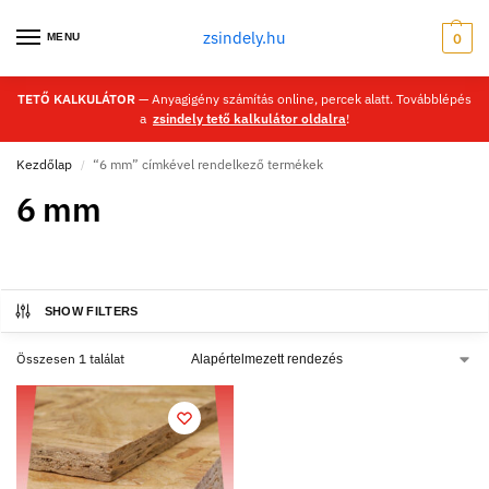
zsindely.hu
MENU
0
TETŐ KALKULÁTOR
— Anyagigény számítás online, percek alatt. Továbblépés
a
zsindely tető kalkulátor oldalra
!
Kezdőlap
“6 mm” címkével rendelkező termékek
/
6 mm
SHOW FILTERS
Összesen 1 találat