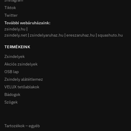
Instagram
Tiktok
Twitter
További webáruházaink:
zsindely.hu
|
zsindely.net
|
zsindelyaruhaz.hu
|
ereszaruhaz.hu
|
squashuto.hu
TERMÉKEINK
Zsindelyek
Akciós zsindelyek
OSB lap
Zsindely alátétlemez
VELUX tetőablakok
Bádogok
Szögek
Tartozékok – egyéb