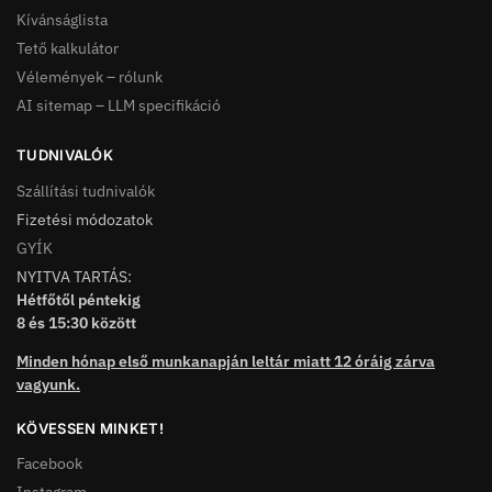
Kívánságlista
Tető kalkulátor
Vélemények – rólunk
AI sitemap – LLM specifikáció
TUDNIVALÓK
Szállítási tudnivalók
Fizetési módozatok
GYÍK
NYITVA TARTÁS:
Hétfőtől péntekig
8 és 15:30 között
Minden hónap első munkanapján leltár miatt 12 óráig zárva
vagyunk.
KÖVESSEN MINKET!
Facebook