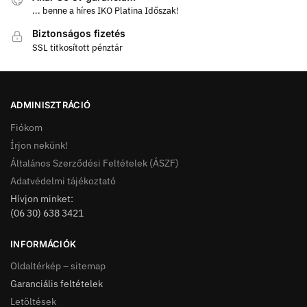
... benne a híres IKO Platina Időszak!
Biztonságos fizetés
SSL titkosított pénztár
ADMINISZTRÁCIÓ
Fiókom
Írjon nekünk!
Általános Szerződési Feltételek (ÁSZF)
Adatvédelmi tájékoztató
Hívjon minket:
(06 30) 638 3421
INFORMÁCIÓK
Oldaltérkép – sitemap
Garanciális feltételek
Letöltések