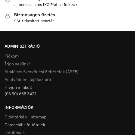
... benne a híres IKO Platina Időszak!
Biztonságos fizetés
SSL titkosított pénztár
ADMINISZTRÁCIÓ
Fiókom
Írjon nekünk!
Általános Szerződési Feltételek (ÁSZF)
Adatvédelmi tájékoztató
Hívjon minket:
(06 30) 638 3421
INFORMÁCIÓK
Oldaltérkép – sitemap
Garanciális feltételek
Letöltések