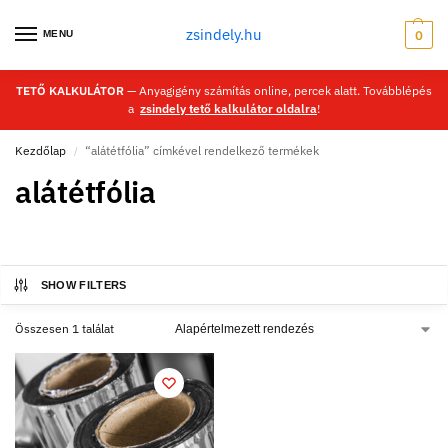
zsindely.hu
MENU
0
TETŐ KALKULÁTOR
— Anyagigény számítás online, percek alatt. Továbblépés
a
zsindely tető kalkulátor oldalra
!
Kezdőlap
“alátétfólia” címkével rendelkező termékek
/
alátétfólia
SHOW FILTERS
Összesen 1 találat