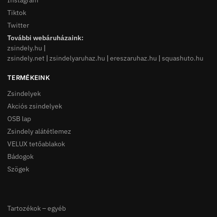
Instagram
Tiktok
Twitter
További webáruházaink:
zsindely.hu
|
zsindely.net
|
zsindelyaruhaz.hu
|
ereszaruhaz.hu
|
squashuto.hu
TERMÉKEINK
Zsindelyek
Akciós zsindelyek
OSB lap
Zsindely alátétlemez
VELUX tetőablakok
Bádogok
Szögek
Tartozékok – egyéb