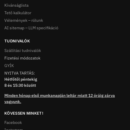
Kívánságlista
Tető kalkulátor
Vélemények – rólunk
AI sitemap – LLM specifikáció
TUDNIVALÓK
Szállítási tudnivalók
Fizetési módozatok
GYÍK
NYITVA TARTÁS:
Hétfőtől péntekig
8 és 15:30 között
Minden hónap első munkanapján leltár miatt 12 óráig zárva
vagyunk.
KÖVESSEN MINKET!
Facebook