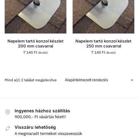
Napelem tartó konzol készlet
Napelem tartó konzol készlet
200 mm csavarral
250 mm csavarral
7 140
Ft
7 140
Ft
(Bruttó)
(Bruttó)
Mind a(z) 2 találat megjelenítve
Ingyenes házhoz szállítás
900,000.- Ft vásárlás felett!
Visszáru lehetőség
A megmaradt terméket visszavesszük