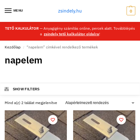
zsindely.hu
MENU
0
TETŐ KALKULÁTOR
— Anyagigény számítás online, percek alatt. Továbblépés
a
zsindely tető kalkulátor oldalra
!
Kezdőlap
“napelem” címkével rendelkező termékek
/
napelem
SHOW FILTERS
Mind a(z) 2 találat megjelenítve