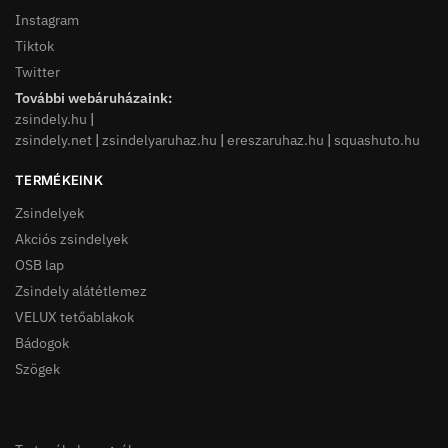
Instagram
Tiktok
Twitter
További webáruházaink:
zsindely.hu
|
zsindely.net
|
zsindelyaruhaz.hu
|
ereszaruhaz.hu
|
squashuto.hu
TERMÉKEINK
Zsindelyek
Akciós zsindelyek
OSB lap
Zsindely alátétlemez
VELUX tetőablakok
Bádogok
Szögek