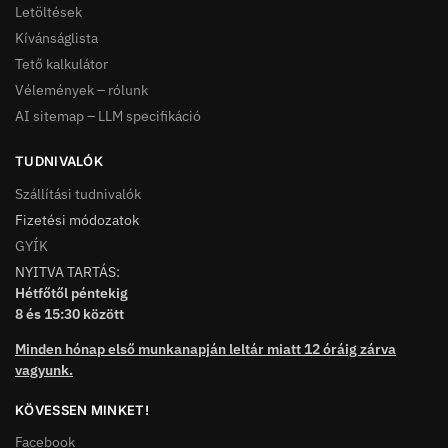
Letöltések
Kívánságlista
Tető kalkulátor
Vélemények – rólunk
AI sitemap – LLM specifikáció
TUDNIVALÓK
Szállítási tudnivalók
Fizetési módozatok
GYÍK
NYITVA TARTÁS:
Hétfőtől péntekig
8 és 15:30 között
Minden hónap első munkanapján leltár miatt 12 óráig zárva
vagyunk.
KÖVESSEN MINKET!
Facebook