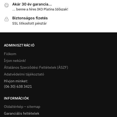
Akár 30 év garancia…
... benne a híres IKO Platina Időszak!
Biztonságos fizetés
SSL titkosított pénztár
ADMINISZTRÁCIÓ
Fiókom
Írjon nekünk!
Általános Szerződési Feltételek (ÁSZF)
Adatvédelmi tájékoztató
Hívjon minket:
(06 30) 638 3421
INFORMÁCIÓK
Oldaltérkép – sitemap
Garanciális feltételek