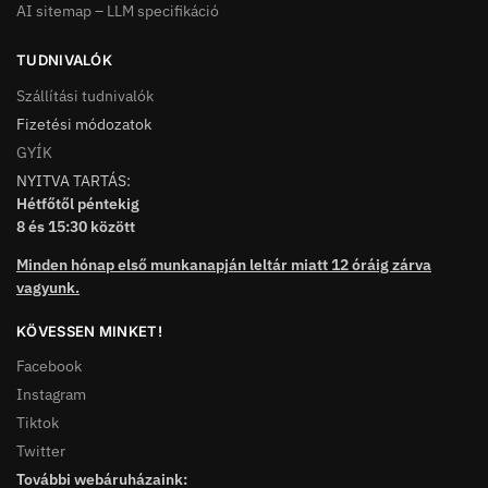
AI sitemap – LLM specifikáció
TUDNIVALÓK
Szállítási tudnivalók
Fizetési módozatok
GYÍK
NYITVA TARTÁS:
Hétfőtől péntekig
8 és 15:30 között
Minden hónap első munkanapján leltár miatt 12 óráig zárva
vagyunk.
KÖVESSEN MINKET!
Facebook
Instagram
Tiktok
Twitter
További webáruházaink: