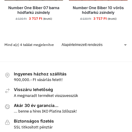
Number One Biber 07 barna
Number One Biber 10 vörös
hódfarkú zsindely
hódfarkú zsindely
3 717
Ft
3 717
Ft
4 130
Ft
4 130
Ft
(Bruttó)
(Bruttó)
Mind a(z) 4 találat megjelenítve
Ingyenes házhoz szállítás
900,000.- Ft vásárlás felett!
Visszáru lehetőség
A megmaradt terméket visszavesszük
Akár 30 év garancia…
... benne a híres IKO Platina Időszak!
Biztonságos fizetés
SSL titkosított pénztár