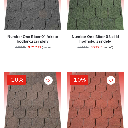
Number One Biber 01 fekete
Number One Biber 03 zöld
hódfarkú zsindely
hódfarkú zsindely
3 717
Ft
3 717
Ft
4 130
Ft
4 130
Ft
(Bruttó)
(Bruttó)
-10%
-10%