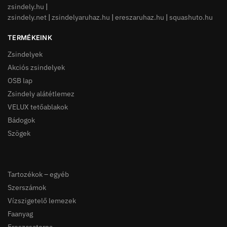
zsindely.hu
|
zsindely.net
|
zsindelyaruhaz.hu
|
ereszaruhaz.hu
|
squashuto.hu
TERMÉKEINK
Zsindelyek
Akciós zsindelyek
OSB lap
Zsindely alátétlemez
VELUX tetőablakok
Bádogok
Szögek
Tartozékok – egyéb
Szerszámok
Vízszigetelő lemezek
Faanyag
Ereszcsatorna