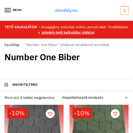
zsindely.hu
MENU
0
TETŐ KALKULÁTOR
— Anyagigény számítás online, percek alatt. Továbblépés
a
zsindely tető kalkulátor oldalra
!
Kezdőlap
“Number One Biber” címkével rendelkező termékek
/
Number One Biber
SHOW FILTERS
Mind a(z) 4 találat megjelenítve
-10%
-10%