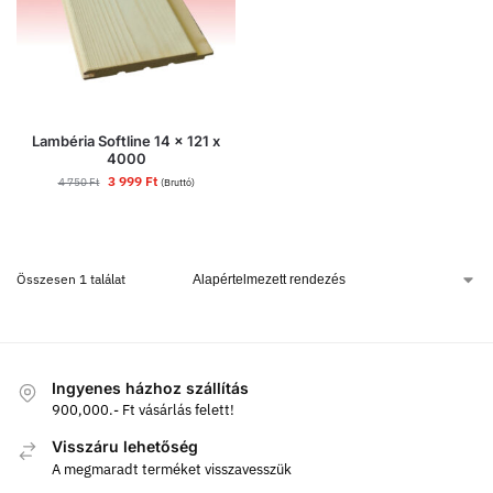
Lambéria Softline 14 x 121 x
4000
3 999
Ft
4 750
Ft
(Bruttó)
Összesen 1 találat
Ingyenes házhoz szállítás
900,000.- Ft vásárlás felett!
Visszáru lehetőség
A megmaradt terméket visszavesszük