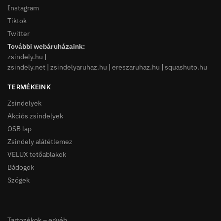
Instagram
Tiktok
Twitter
További webáruházaink:
zsindely.hu
|
zsindely.net
|
zsindelyaruhaz.hu
|
ereszaruhaz.hu
|
squashuto.hu
TERMÉKEINK
Zsindelyek
Akciós zsindelyek
OSB lap
Zsindely alátétlemez
VELUX tetőablakok
Bádogok
Szögek
Tartozékok – egyéb