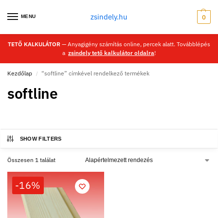
zsindely.hu
MENU
0
TETŐ KALKULÁTOR
— Anyagigény számítás online, percek alatt. Továbblépés
a
zsindely tető kalkulátor oldalra
!
Kezdőlap
“softline” címkével rendelkező termékek
/
softline
SHOW FILTERS
Összesen 1 találat
-16%