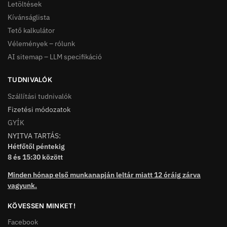
Letöltések
Kívánságlista
Tető kalkulátor
Vélemények – rólunk
AI sitemap – LLM specifikáció
TUDNIVALÓK
Szállítási tudnivalók
Fizetési módozatok
GYÍK
NYITVA TARTÁS:
Hétfőtől péntekig
8 és 15:30 között
Minden hónap első munkanapján leltár miatt 12 óráig zárva
vagyunk.
KÖVESSEN MINKET!
Facebook