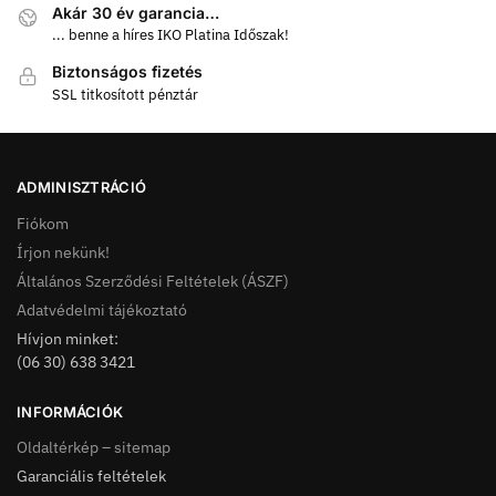
Akár 30 év garancia…
... benne a híres IKO Platina Időszak!
Biztonságos fizetés
SSL titkosított pénztár
ADMINISZTRÁCIÓ
Fiókom
Írjon nekünk!
Általános Szerződési Feltételek (ÁSZF)
Adatvédelmi tájékoztató
Hívjon minket:
(06 30) 638 3421
INFORMÁCIÓK
Oldaltérkép – sitemap
Garanciális feltételek